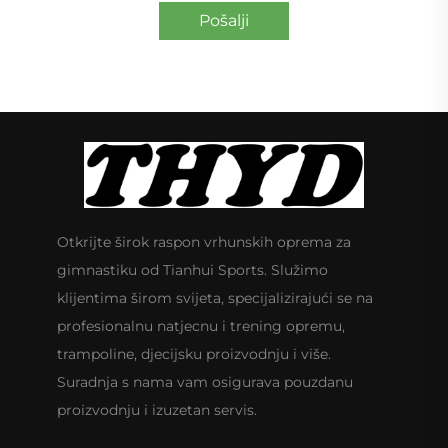
Pošalji
Otkrijte širok raspon vrhunskih oprema za
gimnastiku od Tianhui Sports. Služimo
klijentima širom svijeta, specijalizirajući se na
profesionalnu natjecnu i trening opremu,
trampoline, djecijsku proizvodnju i više.
Suradnja s nama vam osigurava pouzdanu
proizvodnju i izuzetan servis.