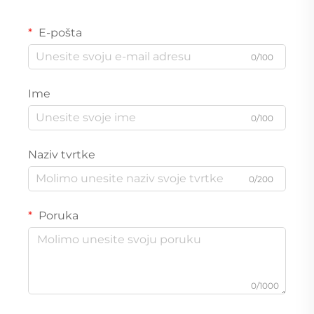
E-pošta
0/100
Ime
0/100
Naziv tvrtke
0/200
Poruka
0/1000