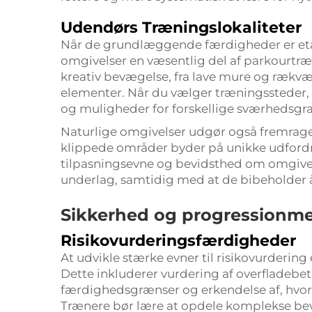
Udendørs Træningslokaliteter
Når de grundlæggende færdigheder er etab
omgivelser en væsentlig del af parkourtræ
kreativ bevægelse, fra lave mure og rækvæ
elementer. Når du vælger træningssteder, 
og muligheder for forskellige sværhedsgra
Naturlige omgivelser udgør også fremrag
klippede områder byder på unikke udfordr
tilpasningsevne og bevidsthed om omgivels
underlag, samtidig med at de bibeholder 
Sikkerhed og progressionm
Risikovurderingsfærdigheder
At udvikle stærke evner til risikovurdering
Dette inkluderer vurdering af overfladebeti
færdighedsgrænser og erkendelse af, hvor
Trænere bør lære at opdele komplekse bev