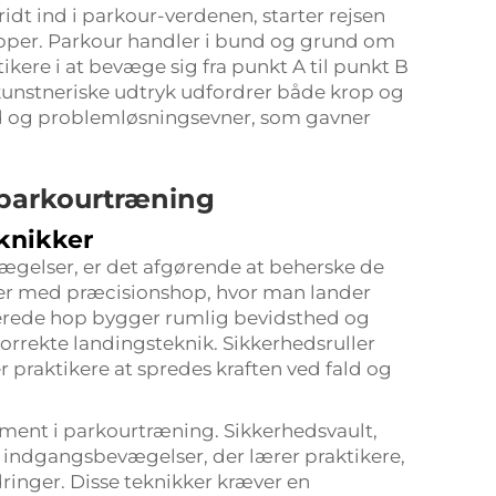
idt ind i parkour-verdenen, starter rejsen
pper. Parkour handler i bund og grund om
ikere i at bevæge sig fra punkt A til punkt B
kunstneriske udtryk udfordrer både krop og
ed og problemløsningsevner, som gavner
 parkourtræning
knikker
gelser, er det afgørende at beherske de
ter med præcisionshop, hvor man lander
lerede hop bygger rumlig bevidsthed og
orrekte landingsteknik. Sikkerhedsruller
r praktikere at spredes kraften ved fald og
ent i parkourtræning. Sikkerhedsvault,
m indgangsbevægelser, der lærer praktikere,
dringer. Disse teknikker kræver en