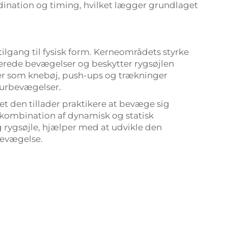
dination og timing, hvilket lægger grundlaget
tilgang til fysisk form. Kerneområdets styrke
erede bevægelser og beskytter rygsøjlen
er som knebøj, push-ups og trækninger
ourbevægelser.
 idet den tillader praktikere at bevæge sig
n kombination af dynamisk og statisk
 rygsøjle, hjælper med at udvikle den
bevægelse.