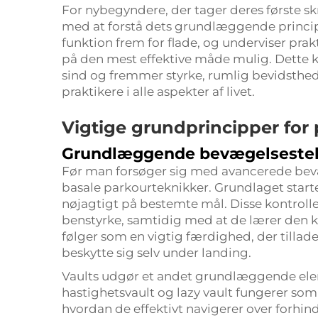
For nybegyndere, der tager deres første skr
med at forstå dets grundlæggende princi
funktion frem for flade, og underviser prakt
på den mest effektive måde mulig. Dette 
sind og fremmer styrke, rumlig bevidsth
praktikere i alle aspekter af livet.
Vigtige grundprincipper for
Grundlæggende bevægelseste
Før man forsøger sig med avancerede bevæ
basale parkourteknikker. Grundlaget star
nøjagtigt på bestemte mål. Disse kontrol
benstyrke, samtidig med at de lærer den k
følger som en vigtig færdighed, der tillade
beskytte sig selv under landing.
Vaults udgør et andet grundlæggende elem
hastighetsvault og lazy vault fungerer so
hvordan de effektivt navigerer over forhin