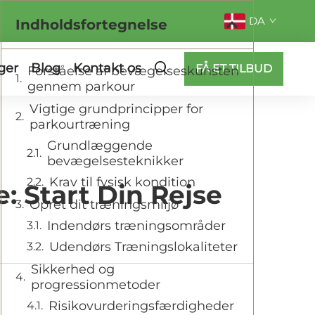
DA
Indholdsfortegnelse
ger
Blog
Kontakt os
FÅ ET TILBUD
Forståelse af bevægelseskunsten
gennem parkour
Vigtige grundprincipper for
parkourtræning
Grundlæggende
bevægelsesteknikker
Krav til fysisk kondition
: Start Din Rejse
Opret dit træningsmiljø
Indendørs træningsområder
Udendørs Træningslokaliteter
Sikkerhed og
progressionmetoder
Risikovurderingsfærdigheder