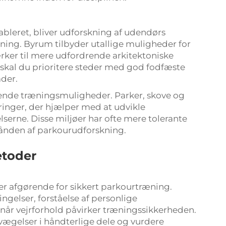
leret, bliver udforskning af udendørs
ning. Byrum tilbyder utallige muligheder for
rker til mere udfordrende arkitektoniske
skal du prioritere steder med god fodfæste
der.
ende træningsmuligheder. Parker, skove og
inger, der hjælper med at udvikle
erne. Disse miljøer har ofte mere tolerante
ånden af parkourudforskning.
etoder
 er afgørende for sikkert parkourtræning.
ngelser, forståelse af personlige
når vejrforhold påvirker træningssikkerheden.
ægelser i håndterlige dele og vurdere