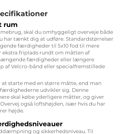
cifikationer
it rum
mmebrug, skal du omhyggeligt overveje både
du har tænkt dig at udføre. Standardstørrelser
ggende færdigheder til 5x10 fod til mere
 ekstra friplads rundt om måtten af
ængende færdigheder eller længere
p af Velcro-bånd eller specialfremstillede
el at starte med en større måtte, end man
 færdighederne udvikler sig. Denne
ere skal købe yderligere måtter, og giver
vervej også loftshøjden, især hvis du har
rer højde.
færdighedsniveauer
øddæmpning og sikkerhedsniveau. Til