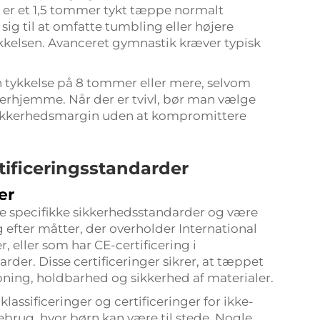
er et 1,5 tommer tykt tæppe normalt
sig til at omfatte tumbling eller højere
ykkelsen. Avanceret gymnastik kræver typisk
 tykkelse på 8 tommer eller mere, selvom
derhjemme. Når der er tvivl, bør man vælge
a sikkerhedsmargin uden at kompromittere
tificeringsstandarder
er
de specifikke sikkerhedsstandarder og være
 efter måtter, der overholder International
, eller som har CE-certificering i
r. Disse certificeringer sikrer, at tæppet
ng, holdbarhed og sikkerhed af materialer.
sificeringer og certificeringer for ikke-
ebrug, hvor børn kan være til stede. Nogle