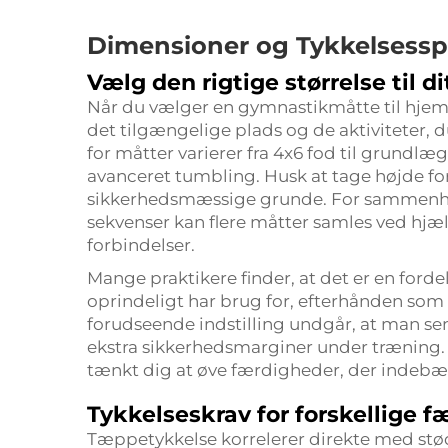
Dimensioner og Tykkelsesspe
Vælg den rigtige størrelse til d
Når du vælger en gymnastikmåtte til hje
det tilgængelige plads og de aktiviteter, 
for måtter varierer fra 4x6 fod til grundlæ
avanceret tumbling. Husk at tage højde for
sikkerhedsmæssige grunde. For sammenh
sekvenser kan flere måtter samles ved hjæl
forbindelser.
Mange praktikere finder, at det er en ford
oprindeligt har brug for, efterhånden som
forudseende indstilling undgår, at man sen
ekstra sikkerhedsmarginer under træning. O
tænkt dig at øve færdigheder, der indebæ
Tykkelseskrav for forskellige 
Tæppetykkelse korrelerer direkte med st