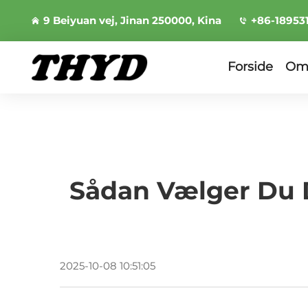
9 Beiyuan vej, Jinan 250000, Kina
+86-18953
Forside
Om
Sådan Vælger Du 
2025-10-08 10:51:05