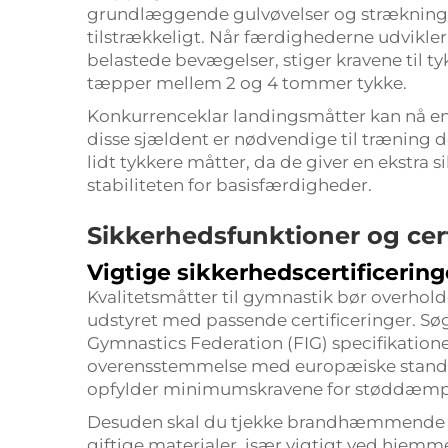
grundlæggende gulvøvelser og strækning 
tilstrækkeligt. Når færdighederne udvikler 
belastede bevægelser, stiger kravene til t
tæpper mellem 2 og 4 tommer tykke.
Konkurrenceklar landingsmåtter kan nå en
disse sjældent er nødvendige til træning 
lidt tykkere måtter, da de giver en ekstr
stabiliteten for basisfærdigheder.
Sikkerhedsfunktioner og cer
Vigtige sikkerhedscertificering
Kvalitetsmåtter til gymnastik bør overhol
udstyret med passende certificeringer. Søg
Gymnastics Federation (FIG) specifikationer
overensstemmelse med europæiske standarde
opfylder minimumskravene for støddæmpni
Desuden skal du tjekke brandhæmmende klas
giftige materialer, især vigtigt ved hjemm