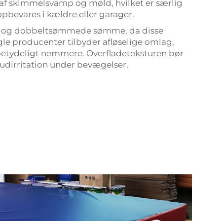
af skimmelsvamp og møld, hvilket er særlig
opbevares i kældre eller garager.
er og dobbeltsømmede sømme, da disse
gle producenter tilbyder afløselige omlag,
 betydeligt nemmere. Overfladeteksturen bør
hudirritation under bevægelser.