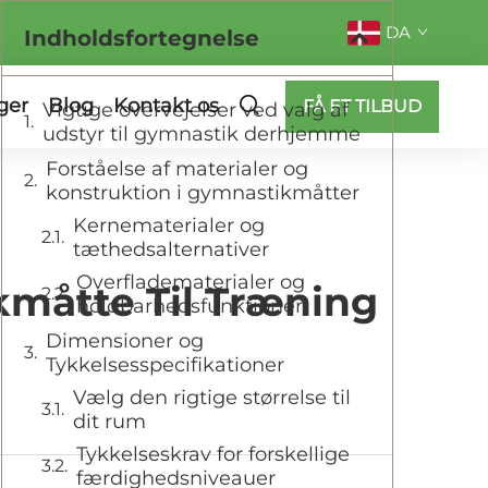
DA
Indholdsfortegnelse
ger
Blog
Kontakt os
FÅ ET TILBUD
Vigtige overvejelser ved valg af
udstyr til gymnastik derhjemme
Forståelse af materialer og
konstruktion i gymnastikmåtter
Kernematerialer og
tæthedsalternativer
Overfladematerialer og
måtte Til Træning
holdbarhedsfunktioner
Dimensioner og
Tykkelsesspecifikationer
Vælg den rigtige størrelse til
dit rum
Tykkelseskrav for forskellige
færdighedsniveauer