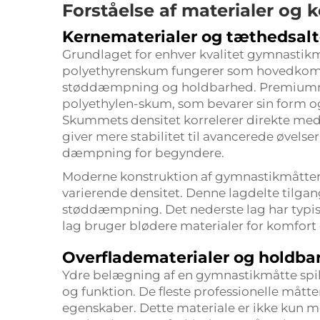
Forståelse af materialer og 
Kernematerialer og tæthedsalt
Grundlaget for enhver kvalitet
gymnastik
polyethyrenskum fungerer som hovedkomp
støddæmpning og holdbarhed. Premiummåt
polyethylen-skum, som bevarer sin form og 
Skummets densitet korrelerer direkte med
giver mere stabilitet til avancerede øvels
dæmpning for begyndere.
Moderne konstruktion af gymnastikmåtter 
varierende densitet. Denne lagdelte tilgan
støddæmpning. Det nederste lag har typisk 
lag bruger blødere materialer for komfort 
Overfladematerialer og holdba
Ydre belægning af en gymnastikmåtte spil
og funktion. De fleste professionelle måtte
egenskaber. Dette materiale er ikke kun m