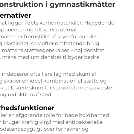
konstruktion i gymnastikmåtter
ernativer
mat
ligger i dets kerne materialer. Højtydende
onenten og tilbyder optimal
ter er fremstillet af krydsforbundet
elasticitet, selv efter omfattende brug.
 måttens støtteegenskaber – høj densitet
er, mens medium densitet tilbyder bedre
indebærer ofte flere lag med skum af
g skaber en ideel kombination af støtte og
et fastere skum for stabilitet, mens øverste
og reduktion af stød.
rhedsfunktioner
ler en afgørende rolle for både holdbarhed
r bruger kraftig vinyl med antibakterielle
odstandsdygtigt over for revner og