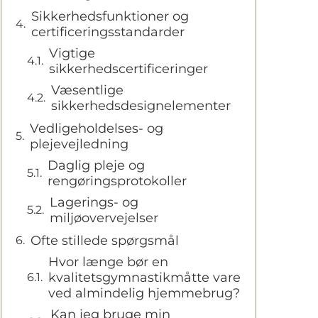
Sikkerhedsfunktioner og
certificeringsstandarder
Vigtige
sikkerhedscertificeringer
Væsentlige
sikkerhedsdesignelementer
Vedligeholdelses- og
plejevejledning
Daglig pleje og
rengøringsprotokoller
Lagerings- og
miljøovervejelser
Ofte stillede spørgsmål
Hvor længe bør en
kvalitetsgymnastikmåtte vare
ved almindelig hjemmebrug?
Kan jeg bruge min