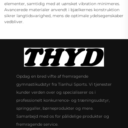
elementer, samtidig med at uønsket vibration minimeres.
Avancerede materialer anvendt i bjælkernes konstruktion
sikrer langtidsvarighed, mens de optimale ydelsegenskaber
vedbliver.
Opdag en bred vifte af fremragende
gymnastikudstyr fra Tianhui Sports. Vi tjenester
kunder verden over og specialiserer os i
professionelt konkurrence- og træningsudstyr,
springgaller, børneprodukter og mere.
Samarbejd med os for pålidelige produkter og
fremragende service.