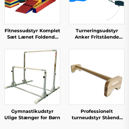
Fitnessudstyr Komplet
Turneringsudstyr
Sæt Lænet Foldende
Anker Fritstående
Turneri Ostet Wedge
Kontravægt til Ujævne
Mat for Børn
Stanger
Gymnastikudstyr
Professionelt
Ulige Stænger for Børn
turneudstyr Stående
stang