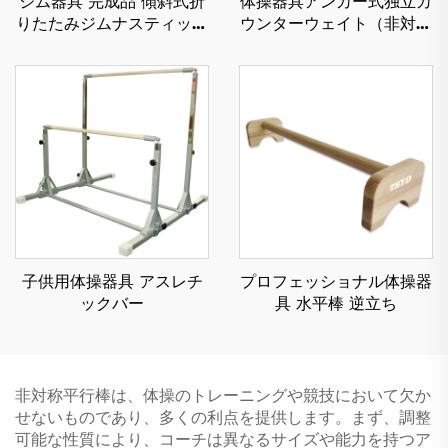
ジム器具 完成品 傾斜式折
体操器具アンカー式独立カ
りたたみジムナスティック
ウンターウェイト（非対称
チーズウェッジマット 子
平行棒用）
ども用
子供用体操器具 アスレチ
プロフェッショナル体操器
ックバー
具 水平棒 逆立ち
非対称平行棒は、体操のトレーニングや競技において欠か
せないものであり、多くの利点を提供します。まず、調整
可能な性質により、コーチは異なるサイズや能力を持つア