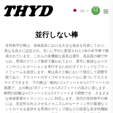
JA
並行しない棒
非対称平行棒は、体操器具における大きな進歩を代表しており、
異なる高さに設定され、互いに平行に配置された2本の水平棒で構
成されています。これらの多機能な器具は通常、高品質の鋼で作
られ、専用のグリップ素材で覆われており、選手に複雑なルーテ
ィンやコンビネーションを実行するためのダイナミックなプラッ
トフォームを提供します。棒は高さと幅において独立して調整可
能であり、アスリートのサイズやスキルレベルに基づいてカスタ
マイズできます。下の棒は一般的に5.4フィートから5.7フィートの
範囲で、上の棒は7.8フィートから8.2フィートの高さに達します。
棒間の距離は4.3フィートから5.9フィートまで調整でき、さまざま
な体操要素やトランジションに対応します。現代の非対称平行棒
には、安定性を向上させるメカニズムやルーティン中の最適なコ
ントロールを提供する専用のグリップ面などの高度な安全性機能