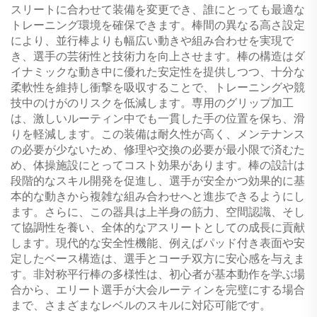
スリートに合わせて装備を変更でき、誰にとっても最適な
トレーニング環境を確保できます。棒間の異なる高さ設定
により、並行棒よりも幅広い動きや組み合わせを実現で
き、選手の芸術性と技術力を向上させます。棒の構造はダ
イナミックな動き中に優れた安定性を提供しつつ、十分な
柔軟性を維持し衝撃を吸収することで、トレーニングや競
技中のけがのリスクを低減します。専用のグリップ加工
は、激しいルーティン中でも一貫した手の位置を保ち、滑
りを軽減します。この装備は耐久性が高く、メンテナンス
の必要が少ないため、修理や交換の必要が最小限で済むた
め、体操施設にとってコスト効果があります。棒の設計は
段階的なスキル開発を促進し、選手が安全かつ効果的に基
本的な動きから複雑な組み合わせへと進歩できるようにし
ます。さらに、この器具は上半身の筋力、空間認識、そし
て協調性を養い、全体的なアスリートとしての成長に貢献
します。現代的な安全性機能、例えばパッド付き表面や安
定したベース構造は、選手とコーチ双方に安心感を与えま
す。非対称平行棒の多様性は、初心者が基本動作を学ぶ場
合から、エリート選手が大会ルーティンを完璧にする場合
まで、さまざまなレベルのスキルに対応可能です。