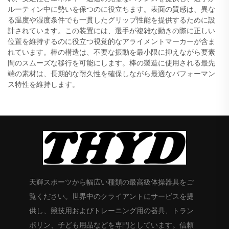
ルーティン中に勢いを保つのに役立ちます。表面の質感は、異な
る温度や湿度条件でも一貫したグリップ性能を提供するために設
計されています。この装置には、選手が複雑な動きの際に正しい
位置を維持するのに役立つ視覚的なアライメントマーカーが含ま
れています。棒の構造は、不要な振動を最小限に抑えながら要素
間のスムーズな移行を可能にします。棒の製造に使用される最先
端の素材は、長期的な耐久性を確保しながら最適なパフォーマン
ス特性を維持します。
天輝スポーツから幅広い種類の最高級体操器具をご
覧ください。世界中のクライアントにサービスを提
供し、競技用およびトレーニング用の器具、トラン
ポリン、子ども用品などを専門としています。信頼