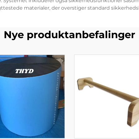
lde. Systemet inkluderer også sikkerhedsfunktioner såso
testede materialer, der overstiger standard sikkerheds
Nye produktanbefalinger