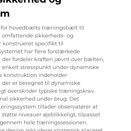
em
for hovedbælts træningsbælt til
 omfattende sikkerheds- og
konstrueret specifikt til
ystemet har flere forstærkede
 der fordeler kraften jævnt over bælten,
r enkelt stresspunkt under dynamiske
 konstruktion indeholder
 der er beregnet til dynamiske
ngt overskrider typiske træningskrav,
imal sikkerhed under brug. Det
teringssystem tillader observatører at
øtte niveauer øjeblikkeligt, tilpasset
gennem hele træningssessionen.
 design inkluderer strategisk placeret