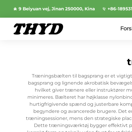
9 Beiyuan vej, Jinan 250000, Kina
+86-18953
Fors
Træningsbælten til bagsprang er et vigtig
bagsprang og lignende akrobatisk bevægelser
hvilket giver trænere eller instruktører 
minimeres. Bælteret har højklasse nylonbind
hurtigfrigivende spænd og justerbare kompo
begyndere og avancerede brugere. Det er
træningsessioner, mens den strategiske pla
Dette træningsværktøj bygger effektivt på