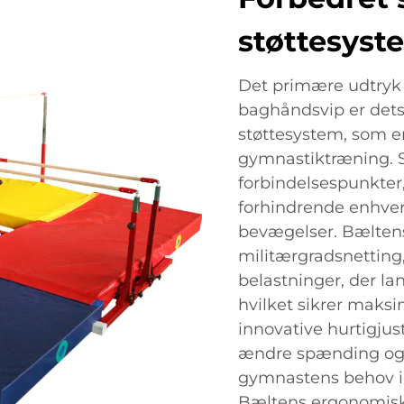
støttesyst
Det primære udtryk 
baghåndsvip er dets
støttesystem, som er 
gymnastiktræning. S
forbindelsespunkter,
forhindrende enhve
bevægelser. Bæltens
militærgradsnetting,
belastninger, der la
hvilket sikrer maks
innovative hurtigjus
ændre spænding og st
gymnastens behov i
Bæltens ergonomiske