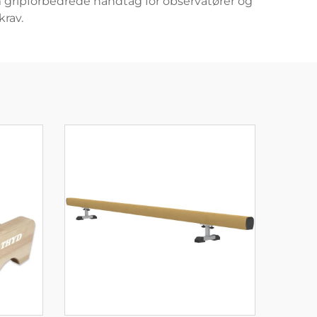
m gripforbedrede håndtag for observatører og
krav.