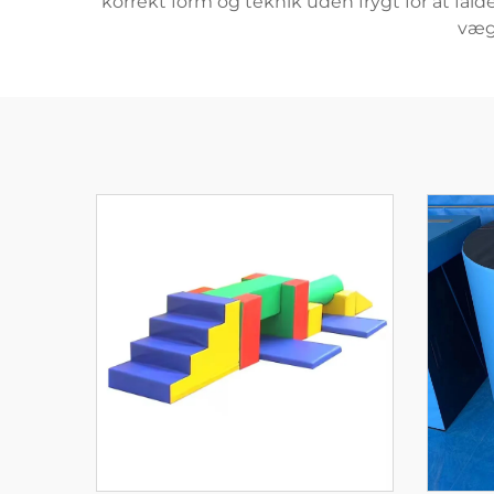
korrekt form og teknik uden frygt for at fa
vægt