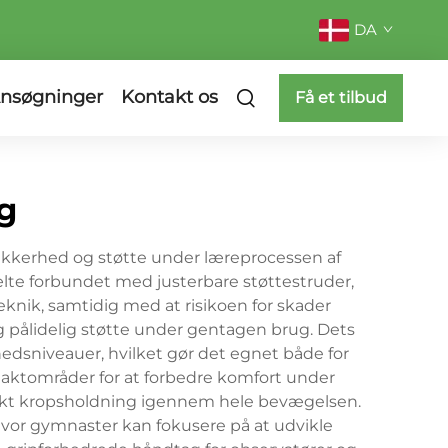
DA
nsøgninger
Kontakt os
Få et tilbud
g
sikkerhed og støtte under læreprocessen af
ælte forbundet med justerbare støttestruder,
eknik, samtidig med at risikoen for skader
g pålidelig støtte under gentagen brug. Dets
edsniveauer, hvilket gør det egnet både for
aktområder for at forbedre komfort under
rekt kropsholdning igennem hele bevægelsen.
 hvor gymnaster kan fokusere på at udvikle