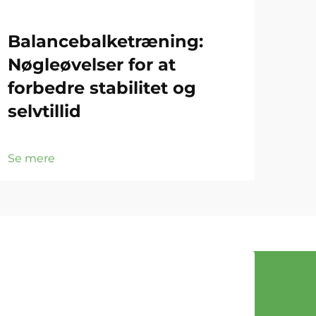
Balancebalketræning:
Gy
Nøgleøvelser for at
Gr
forbedre stabilitet og
ef
selvtillid
Se 
Se mere