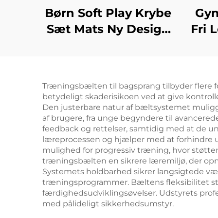
Børn Soft Play Krybe
Gym
Sæt Mats Ny Design
Fri 
Produkter
Matt
Sponge/toy
Matt
& 
Træningsbælten til bagsprang tilbyder flere f
betydeligt skaderisikoen ved at give kontrol
Den justerbare natur af bæltsystemet muliggør
af brugere, fra unge begyndere til avancerede
feedback og rettelser, samtidig med at de
læreprocessen og hjælper med at forhindre u
mulighed for progressiv træning, hvor støtte
træningsbælten en sikrere læremiljø, der o
Systemets holdbarhed sikrer langsigtede værdi
træningsprogrammer. Bæltens fleksibilitet st
færdighedsudviklingsøvelser. Udstyrets profes
med pålideligt sikkerhedsumstyr.