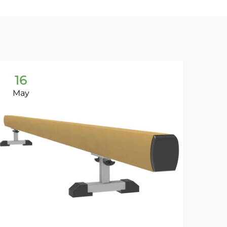
16
1
May
Ma