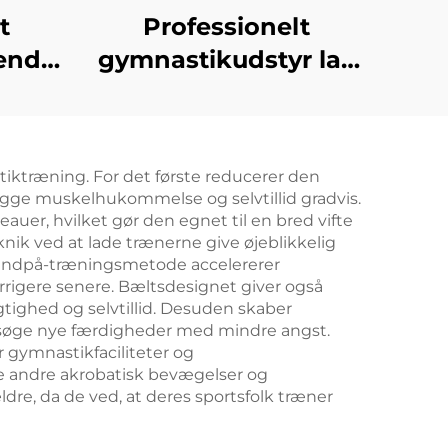
t
Professionelt
ående
gymnastikudstyr lav
balancebånd
stiktræning. For det første reducerer den
bygge muskelhukommelse og selvtillid gradvis.
auer, hvilket gør den egnet til en bred vifte
nik ved at lade trænerne give øjeblikkelig
åndpå-træningsmetode accelererer
rrigere senere. Bæltsdesignet giver også
tighed og selvtillid. Desuden skaber
orsøge nye færdigheder med mindre angst.
r gymnastikfaciliteter og
re andre akrobatisk bevægelser og
dre, da de ved, at deres sportsfolk træner