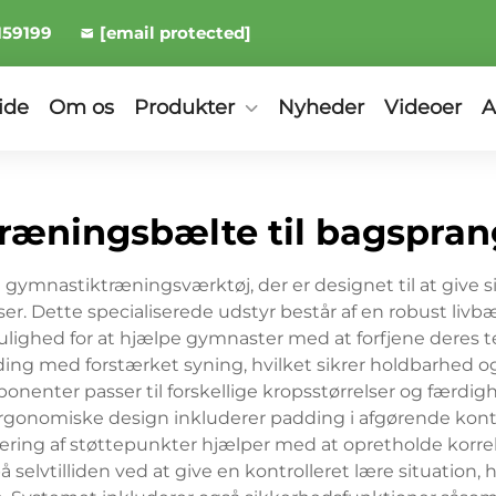
159199
[email protected]
ide
Om os
Produkter
Nyheder
Videoer
A
træningsbælte til bagspran
t gymnastiktræningsværktøj, der er designet til at give 
. Dette specialiserede udstyr består af en robust livb
mulighed for at hjælpe gymnaster med at forfjene deres t
ing med forstærket syning, hvilket sikrer holdbarhed o
nenter passer til forskellige kropsstørrelser og færdigh
gonomiske design inkluderer padding i afgørende kont
cering af støttepunkter hjælper med at opretholde kor
 selvtilliden ved at give en kontrolleret lære situation,