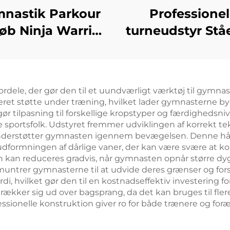
nastik Parkour
Professionel
Løb Ninja Warrior
turneudstyr St
e Foam Cylinder
stang
e til Børns Sport
Underholdning
ordele, der gør den til et uundværligt værktøj til gymna
leret støtte under træning, hvilket lader gymnasterne 
 tilpasning til forskellige kropstyper og færdighedsnive
 sportsfolk. Udstyret fremmer udviklingen af korrekt tek
 understøtter gymnasten igennem bevægelsen. Denne h
dformningen af dårlige vaner, der kan være svære at ko
n kan reduceres gradvis, når gymnasten opnår større dyg
pmuntrer gymnasterne til at udvide deres grænser og f
, hvilket gør den til en kostnadseffektiv investering fo
rækker sig ud over bagsprang, da det kan bruges til fle
sionelle konstruktion giver ro for både trænere og foræl