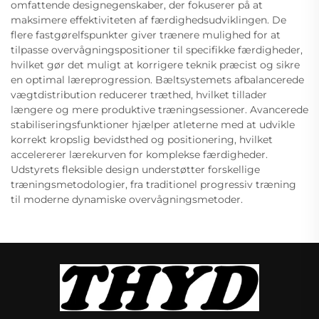
omfattende designegenskaber, der fokuserer på at
maksimere effektiviteten af færdighedsudviklingen. De
flere fastgørelfspunkter giver trænere mulighed for at
tilpasse overvågningspositioner til specifikke færdigheder,
hvilket gør det muligt at korrigere teknik præcist og sikre
en optimal læreprogression. Bæltsystemets afbalancerede
vægtdistribution reducerer træthed, hvilket tillader
længere og mere produktive træningsessioner. Avancerede
stabiliseringsfunktioner hjælper atleterne med at udvikle
korrekt kropslig bevidsthed og positionering, hvilket
accelererer lærekurven for komplekse færdigheder.
Udstyrets fleksible design understøtter forskellige
træningsmetodologier, fra traditionel progressiv træning
til moderne dynamiske overvågningsmetoder.