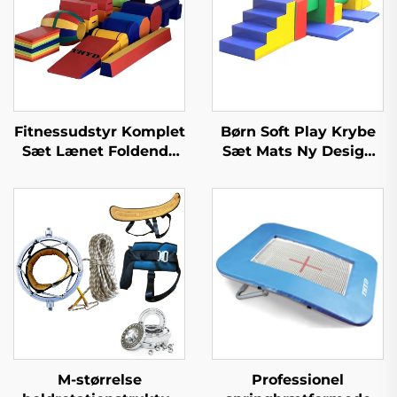
Fitnessudstyr Komplet
Børn Soft Play Krybe
Sæt Lænet Foldende
Sæt Mats Ny Design
Turneri Ostet Wedge
Produkter Sponge/toy
Mat for Børn
M-størrelse
Professionel