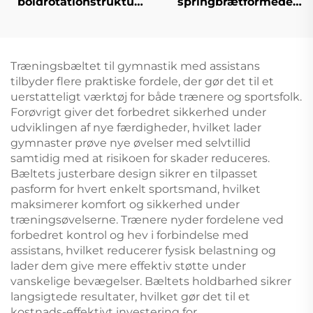
boldrotationstruktur
springbrætformede
lægginger med
trampoline til at hoppe
bæltstil gymnastik扭曲
bælt til tumbling,
trampoline, dykning,
Træningsbæltet til gymnastik med assistans
elastrud, akrobatik
tilbyder flere praktiske fordele, der gør det til et
uerstatteligt værktøj for både trænere og sportsfolk.
Forøvrigt giver det forbedret sikkerhed under
udviklingen af nye færdigheder, hvilket lader
gymnaster prøve nye øvelser med selvtillid
samtidig med at risikoen for skader reduceres.
Bæltets justerbare design sikrer en tilpasset
pasform for hvert enkelt sportsmand, hvilket
maksimerer komfort og sikkerhed under
træningsøvelserne. Trænere nyder fordelene ved
forbedret kontrol og hev i forbindelse med
assistans, hvilket reducerer fysisk belastning og
lader dem give mere effektiv støtte under
vanskelige bevægelser. Bæltets holdbarhed sikrer
langsigtede resultater, hvilket gør det til et
kostnads-effektivt investering for