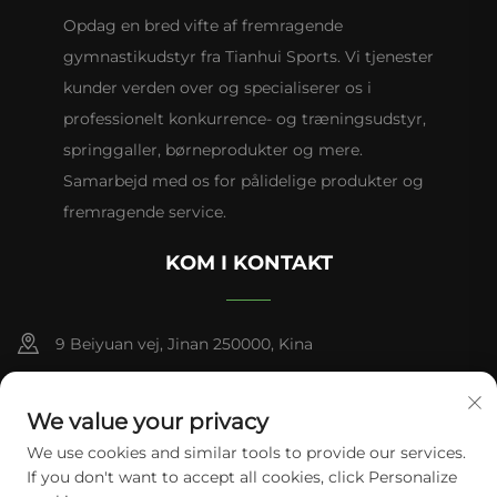
Opdag en bred vifte af fremragende
gymnastikudstyr fra Tianhui Sports. Vi tjenester
kunder verden over og specialiserer os i
professionelt konkurrence- og træningsudstyr,
springgaller, børneprodukter og mere.
Samarbejd med os for pålidelige produkter og
fremragende service.
KOM I KONTAKT
9 Beiyuan vej, Jinan 250000, Kina
+86-13953181569
We value your privacy
[email protected]
We use cookies and similar tools to provide our services.
If you don't want to accept all cookies, click Personalize