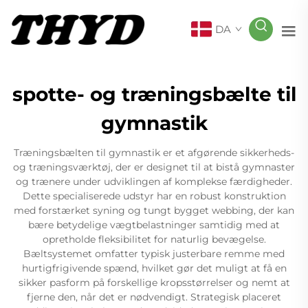
DA
spotte- og træningsbælte til
gymnastik
Træningsbælten til gymnastik er et afgørende sikkerheds-
og træningsværktøj, der er designet til at bistå gymnaster
og trænere under udviklingen af komplekse færdigheder.
Dette specialiserede udstyr har en robust konstruktion
med forstærket syning og tungt bygget webbing, der kan
bære betydelige vægtbelastninger samtidig med at
opretholde fleksibilitet for naturlig bevægelse.
Bæltsystemet omfatter typisk justerbare remme med
hurtigfrigivende spænd, hvilket gør det muligt at få en
sikker pasform på forskellige kropsstørrelser og nemt at
fjerne den, når det er nødvendigt. Strategisk placeret