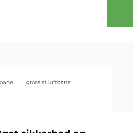
tbane
grossist luftbane