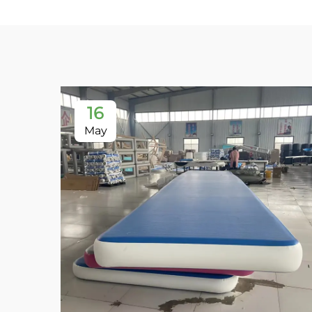
16
May