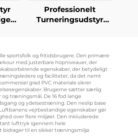
tyr
Professionelt
ige
Turneringsudstyr
stik
Dobbelt Ring
til
Svamplærer til
Turner Træning
elle sportsfolk og fritidsbrugere. Den primære
il parkour med justerbare hopniveauer, der
hokabsorbérende egenskaber, der betydeligt
træningsledere og faciliteter, da det nemt
 kommersiel grad PVC materiale sikrer
ydelsesegenskaber. Brugerne sætter særlig
r og træningsmål. De 16 fod lange
hedsgang og ydelsestræning. Den neslip base
er. Luftbanens vejrbestandige egenskaber gør
hed over flere miljøer. Den inkluderede
tant lufttryk igennem hele
bidrager til en sikker træningsmiljø.