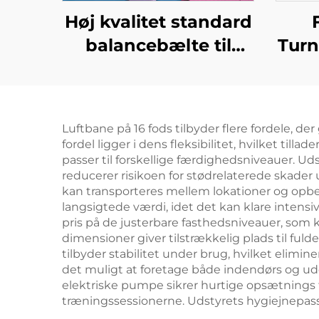
Høj kvalitet standard
balancebælte til
Turn
professionel træning
Hori
Tu
Luftbane på 16 fods tilbyder flere fordele, de
fordel ligger i dens fleksibilitet, hvilket til
passer til forskellige færdighedsniveauer. 
reducerer risikoen for stødrelaterede skader 
kan transporteres mellem lokationer og opbev
langsigtede værdi, idet det kan klare intens
pris på de justerbare fasthedsniveauer, som 
dimensioner giver tilstrækkelig plads til ful
tilbyder stabilitet under brug, hvilket elimi
det muligt at foretage både indendørs og ud
elektriske pumpe sikrer hurtige opsætnings 
træningssessionerne. Udstyrets hygiejnepassen