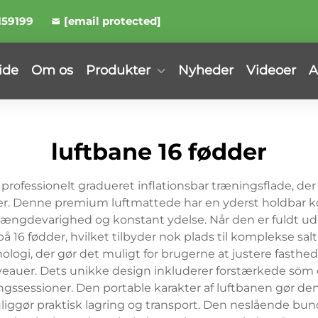
159199
[email protected]
ide
Om os
Produkter
Nyheder
Videoer
A
luftbane 16 fødder
 professionelt gradueret inflationsbar træningsflade, der
eter. Denne premium luftmattede har en yderst holdbar 
 længdevarighed og konstant ydelse. Når den er fuldt ud b
 16 fødder, hvilket tilbyder nok plads til komplekse sa
ologi, der gør det muligt for brugerne at justere fast
auer. Dets unikke design inkluderer forstærkede söm og
ssessioner. Den portable karakter af luftbanen gør den
liggør praktisk lagring og transport. Den neslående bund