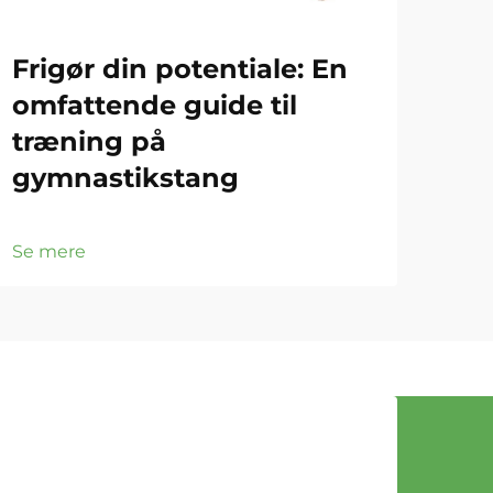
Frigør din potentiale: En
Gy
omfattende guide til
Gr
træning på
ef
gymnastikstang
Se 
Se mere