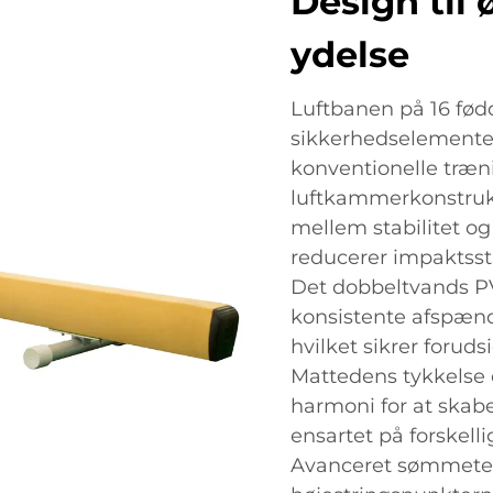
Design til
ydelse
Luftbanen på 16 fød
sikkerhedselementer,
konventionelle træn
luftkammerkonstrukt
mellem stabilitet og
reducerer impaktsst
Det dobbeltvands PV
konsistente afspænd
hvilket sikrer forud
Mattedens tykkelse o
harmoni for at skabe
ensartet på forskel
Avanceret sømmetek