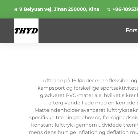
9 Beiyuan vej, Jinan 250000, Kina
+86-18953
Fors
Luftbane på 16 fødder er en fleksibel og
kampsport og forskellige sportsaktivit
gradueret PVC-materiale, hvilket sikrer
eftergivende flade med en længde på
Matteindenholder avanceret lufttrykstekn
specifikke træningsbehov og færdighedsnive
konstant lufttryk igennem udvidede træning
mens dens hurtige inflation og deflation mu