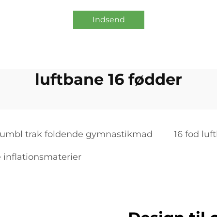
Indsend
luftbane 16 fødder
tumbl trak foldende gymnastikmad
16 fod luf
 inflationsmaterier