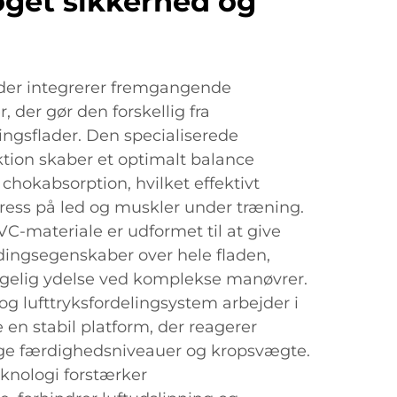
 øget sikkerhed og
der integrerer fremgangende
 der gør den forskellig fra
ingsflader. Den specialiserede
ion skaber et optimalt balance
 chokabsorption, hvilket effektivt
ress på led og muskler under træning.
C-materiale er udformet til at give
ingsegenskaber over hele fladen,
sigelig ydelse ved komplekse manøvrer.
g lufttryksfordelingsystem arbejder i
 en stabil platform, der reagerer
lige færdighedsniveauer og kropsvægte.
nologi forstærker