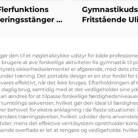
Flerfunktions
Gymnastikuds
eringsstänger til
Fritstående Ul
sontal og Ujævn
Stænger Gymna
Træning
Ulige Stænger 
rneringsudstyr
Træning
r gør den til et nøgletalstykke udstyr for både profession
lader brugere at øve forskellige aktiviteter fra gymnastik t
Udstyrets sikkerhedselementer er afgørende, med dets c
under træning. Det portable design er en stor fordel for 
ares effektivt, når det ikke bruges. Efterholdningen af
iv daglig brug, samtidig med at det vedligeholder sine 
kan ændres for at tilpasse forskellige færdighedsniveaue
de tumblings sekvenser, hvilket gør den ideal til færdig
nerer behovet for ekstra anklagning i de fleste situation
endørs træningsøvelser, hvilket udvider dens anvendelig
tider, mens det effektive ventilsystem opretholder kons
de overflade er let at rengøre og vedligeholde, hvilket 