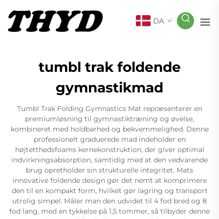
DA
tumbl trak foldende
gymnastikmad
Tumbl Trak Folding Gymnastics Mat repræsenterer en
premiumløsning til gymnastiktræning og øvelse,
kombineret med holdbarhed og bekvemmelighed. Denne
professionelt graduerede mad indeholder en
højtetthedsfoams kernekonstruktion, der giver optimal
indvirkningsabsorption, samtidig med at den vedvarende
brug opretholder sin strukturelle integritet. Mats
innovative foldende design gør det nemt at komprimere
den til en kompakt form, hvilket gør lagring og transport
utrolig simpel. Måler man den udvidet til 4 fod bred og 8
fod lang, med en tykkelse på 1,5 tommer, så tilbyder denne