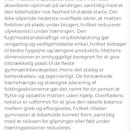
absorberer optimalt på landinger, samtidig med at
den bibeholder nok fasthed til stabile starte. Det
ikke-slipende nederste overflade sikrer, at matten
forbliver på plads under brugen, hvilket reducerer
ulykkesrisici under træningen. Den
fugtmodstandskraftige vinylbeklædning gør
rengøring og vedligeholdelse enkel, hvilket bidrager
til bedre hygiejne og længere produktliv. Mattens
dimensioner er omhyggeligt beregnet for at give
tilstrækkelig plads til de fleste
gymnastikbevægelser, mens det stadig er
beherskelses- og lagervenligt. De forstærkede
bærrehænge og strategisk placering af
foldingsektionerne gør det nemt for én person at
flytte og opsætte matten uden hjælp. Overfladens
tekstur er udformet for at give den ideelle balance
mellem greb og eftergivelse, hvilket tillader
gymnaster at bibeholde korrekt form, samtidig
med at risikoen for glipninger eller fald under
træningsessioner reduceres.