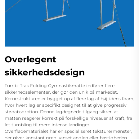
Overlegent
sikkerhedsdesign
Tumbl Trak Folding Gymnastikmatte indfører flere
sikkerhedselementer, der gør den unik på markedet.
Kernestrukturen er bygget op af flere lag af højtidens foam,
hvor hvert lag er specifikt designet til at give progressiv
stødabsorption. Denne lagdegnede tilgang sikrer, at
matten reagerer korrekt på forskellige niveauer af kraft, fra
let tumbling til mere intense landinger.
Overfladematerialet har en specialiseret teksturermønster,
der giver konstant greb uanset anglen eller hastigheden,