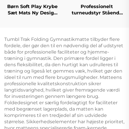
Børn Soft Play Krybe
Professionelt
Sæt Mats Ny Design
turneudstyr Stående
Produkter Sponge/toy
stang
Tumbl Trak Folding Gymnastikmatte tilbyder flere
fordele, der gør den til en nødvendig del af udstyret
både for professionelle faciliteter og hjemme-
træning i gymnastik. Den primære fordel ligger i
dens fleksibilitet, da den hurtigt kan udrulleres til
træning og ligeså let gemmes væk, hvilket gør den
ideel til rum med flere brugsmuligheder. Matteens
professionelle kvalitetskonstruktion sikrer
langtidsvarighed, hvilket giver fremragende værdi
for investeringen gennem længere brug.
Foldedesignet er særlig fordelagtigt for faciliteter
med begrænset lagerplads, da matten kan
komprimeres til en tredjedel af sin udvidede
størrelse. Sikkerhedselementer har højeste prioritet,
hvor matteens specialiserede foam-kernede