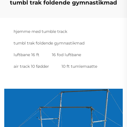
tumbl trak foldende gymnastikmad
hjemme med tumble track
tumbl trak foldende gymnastikmad
luftbane 16 ft
16 fod luftbane
air track 10 fødder
10 ft tumlemaatte