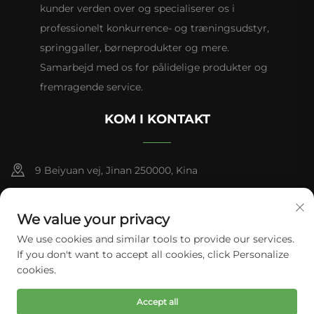
kunder verden over og specialiserer os i
professionelt konkurrence- og træningsudstyr,
springgaller, børneprodukter og mere.
Samarbejd med os for pålidelige produkter og
fremragende service.
KOM I KONTAKT
9 Beiyuan vej, Jinan 250000, Kina
+86-13953181569
We value your privacy
[email protected]
We use cookies and similar tools to provide our services.
If you don't want to accept all cookies, click Personalize
cookies.
Copyright © Tianhui Sports. Alle rettigheder forbeholdes.
Accept all
Fortrolighedspolitik