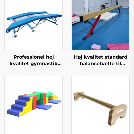
Professionel høj
Høj kvalitet standard
kvalitet gymnastik
balancebælte til
dobbelt mini
professionel træning
trampoline til sport og
underholdning