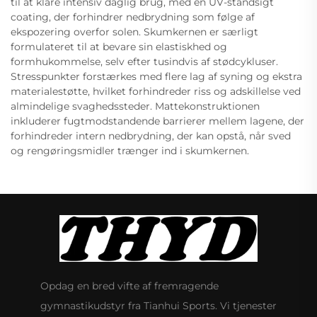
til at klare intensiv daglig brug, med en UV-standsigt
coating, der forhindrer nedbrydning som følge af
ekspozering overfor solen. Skumkernen er særligt
formulateret til at bevare sin elastiskhed og
formhukommelse, selv efter tusindvis af stødcykluser.
Stresspunkter forstærkes med flere lag af syning og ekstra
materialestøtte, hvilket forhindreder riss og adskillelse ved
almindelige svaghedssteder. Mattekonstruktionen
inkluderer fugtmodstandende barrierer mellem lagene, der
forhindreder intern nedbrydning, der kan opstå, når sved
og rengøringsmidler trænger ind i skumkernen.
Opdag en bred vifte af fremragende
gymnastikudstyr fra Tianhui Sports. Vi tjenester