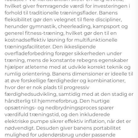
hvilket giver fremragende værdi for investeringen i
forhold til traditionelle træningsflader. Banens
fleksibilitet gør den velegnet til flere discipliner,
herunder gymnastik, cheerleading, kampsport og
generel fitness-træning, hvilket gør den til en
kostnadseffektiv løsning for multifunktionelle
træningsfaciliteter. Den ikkeslipende
overfladeforbedring forøger sikkerheden under
træning, mens de konstante rebegns egenskaber
hjælper atleterne med at udvikle korrekt teknik og
rumlig orientering. Banens dimensioner er ideelle til
at øve forskellige færdigheder og kombinationer,
hvor der er nok plads til progressiv
færdighedsudvikling, samtidig med at den stadig er
håndterlig til hjemmeforbrug. Den hurtige
opsætnings- og nedbrydningsproces sparer
værdifuld træningstid, og den inkluderede
elektriske pumpe sikrer effektiv inflation, når det er
nødvendigt. Desuden giver banens portabilitet
mulighed for udendørsbrug under passende