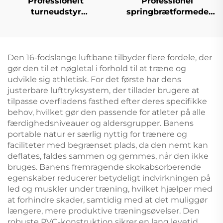
Professionelt
Professionel
turneudstyr
springbrætformede
Vægtskydebenk til
trampoline til at hoppe
træning
Den 16-fodslange luftbane tilbyder flere fordele, der
gør den til et nøgletal i forhold til at træne og
udvikle sig athletisk. For det første har dens
justerbare lufttryksystem, der tillader brugere at
tilpasse overfladens fasthed efter deres specifikke
behov, hvilket gør den passende for atleter på alle
færdighedsniveauer og aldersgrupper. Banens
portable natur er særlig nyttig for trænere og
faciliteter med begrænset plads, da den nemt kan
deflates, faldes sammen og gemmes, når den ikke
bruges. Banens fremragende skokabsorberende
egenskaber reducerer betydeligt indvirkningen på
led og muskler under træning, hvilket hjælper med
at forhindre skader, samtidig med at det muliggør
længere, mere produktive træningsøvelser. Den
robuste PVC-konstruktion sikrer en lang levetid,