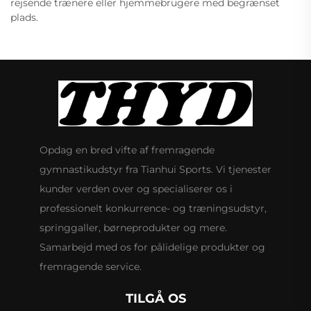
rejsende trænere eller hjemmebrugere med begrænset
plads.
Opdag en bred vifte af fremragende
gymnastikudstyr fra Tianhui Sports. Vi tjenester
kunder verden over og specialiserer os i
professionelt konkurrence- og træningsudstyr,
springgaller, børneprodukter og mere.
Samarbejd med os for pålidelige produkter og
fremragende service.
TILGÅ OS