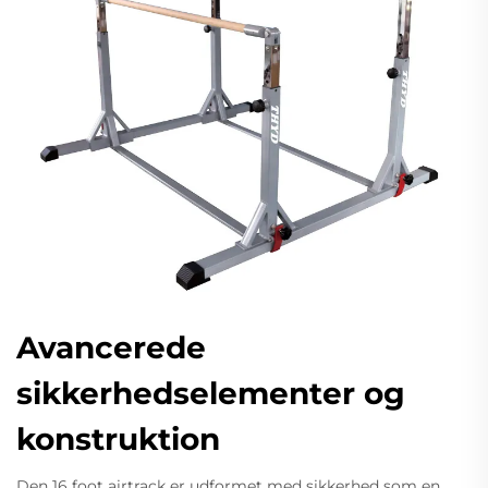
Avancerede
sikkerhedselementer og
konstruktion
Den 16 foot airtrack er udformet med sikkerhed som en