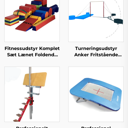
Fitnessudstyr Komplet
Turneringsudstyr
Sæt Lænet Foldende
Anker Fritstående
Turneri Ostet Wedge
Kontravægt til Ujævne
Mat for Børn
Stanger