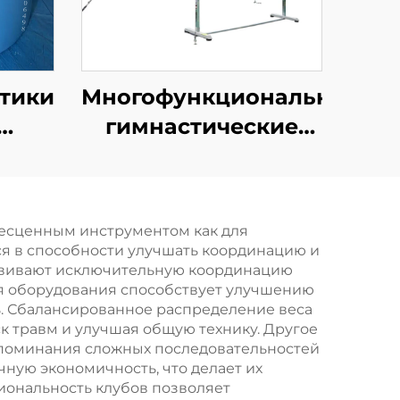
стики
Многофункциональные
гимнастические
ег
брусья для
Мат
тренировки на
еновый
горизонтальных и
бесценным инструментом как для
я
асимметричных
ся в способности улучшать координацию и
брусьях
звивают исключительную координацию
ция оборудования способствует улучшению
гр и
Спортивное
ь. Сбалансированное распределение веса
й
оборудование
к травм и улучшая общую технику. Другое
запоминания сложных последовательностей
ную экономичность, что делает их
ональность клубов позволяет