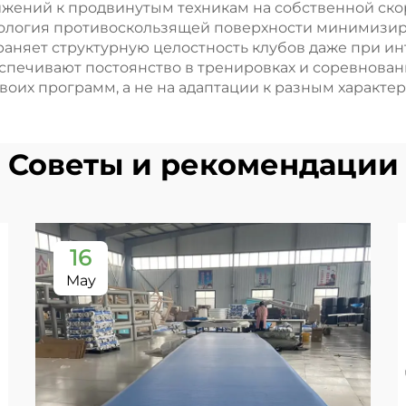
жений к продвинутым техникам на собственной скор
акробатики
ехнология противоскользящей поверхности минимизир
раняет структурную целостность клубов даже при и
печивают постоянство в тренировках и соревновани
оих программ, а не на адаптации к разным характе
Советы и рекомендации
16
May