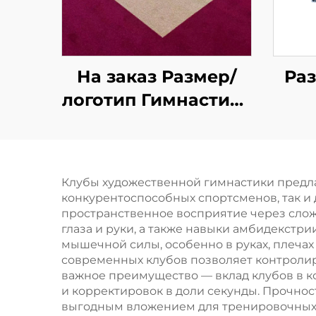
На заказ Размер/
Раз
логотип Гимнастика
Аэробика
в
Тренировка
кон
Упражнение
п
Клубы художественной гимнастики предл
Опрокидывание
ги
конкурентоспособных спортсменов, так и
Пружинный Пол
пространственное восприятие через сл
глаза и руки, а также навыки амбидекстр
мышечной силы, особенно в руках, плеча
современных клубов позволяет контролир
важное преимущество — вклад клубов в к
пр
и корректировок в доли секунды. Прочно
выгодным вложением для тренировочных 