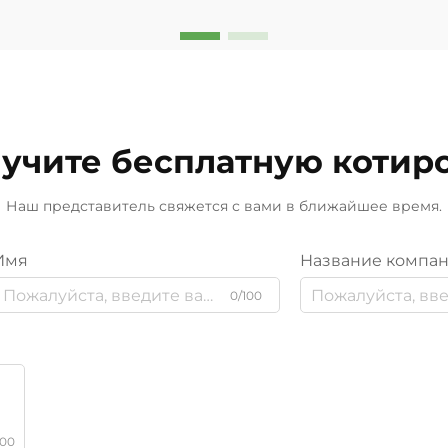
учите бесплатную котир
Наш представитель свяжется с вами в ближайшее время.
Имя
Название компа
0/100
000