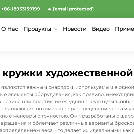
+86-18953159199
[email protected]
О Нас
Продукты
Новости
Видео
Приме
 кружки художественной
являются важным снарядом, используемым в одной
е элементы оборудования, как правило, имеют длин
как резина или пластик, имея удлиненную бутылкоо
спечивающие оптимальное распределение веса и ул
жные маневры с точностью. Они разработаны с шаро
е вращения и облегчает различные варианты броск
спределением веса, что делает их идеальными как д