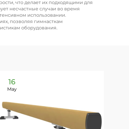
ости, что делает их подходящими для
ует несчастные случаи во время
нтенсивном использовании.
ях, позволяя гимнасткам
ристикам оборудования.
16
1
May
Ma