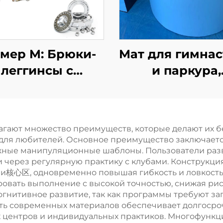
мер M: Брюки-
Мат для гимна
леггинсы с
и паркура,
ращающейся
свободный б
струкцией мяча,
Ниндзя Воин 
оясной стиль
Пенополиэтил
агают множество преимуществ, которые делают их 
мнастического
цилиндр дл
 для любителей. Основное преимущество заключает
пояса для
детских
ожные манипуляционные шаблоны. Пользователи ра
ии через регулярную практику с клубами. Конструк
кувырков,
спортивных и
х и核心区, одновременно повышая гибкость и ловкост
трampолина,
развлечени
овать выполнение с высокой точностью, снижая рис
огнитивное развитие, так как программы требуют 
ыжков в воду,
сть современных материалов обеспечивает долгосроч
резинки и
центров и индивидуальных практиков. Многофункци