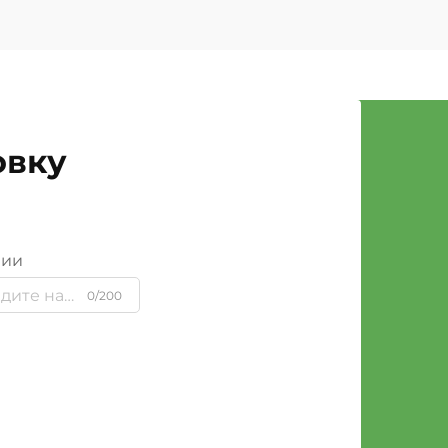
овку
нии
0/200