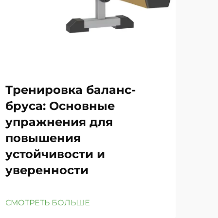
Тренировка баланс-
Ра
бруса: Основные
по
упражнения для
ру
повышения
тр
устойчивости и
ги
уверенности
пе
СМОТРЕТЬ БОЛЬШЕ
СМО