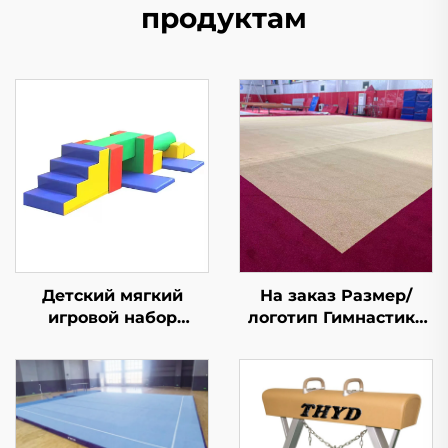
продуктам
Детский мягкий
На заказ Размер/
игровой набор
логотип Гимнастика
ковриков. Новое
Аэробика Тренировка
дизайнерское
Упражнение
изделие из губки/
Опрокидывание
игрушки
Пружинный Пол