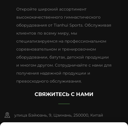
Откройте широкий ассортимент
высококачественного гимнастического
оборудования от Tianhui Sports. Обслуживая
клиентов по всему миру, мы
специализируемся на профессиональном
соревновательном и тренировочном
оборудовании, батутах, детской продукции
и многом другом. Сотрудничайте с нами для
получения надежной продукции и
превосходного обслуживания.
СВЯЖИТЕСЬ С НАМИ
улица Бэйюань, 9, Цзинань, 250000, Китай
+86-13953181569