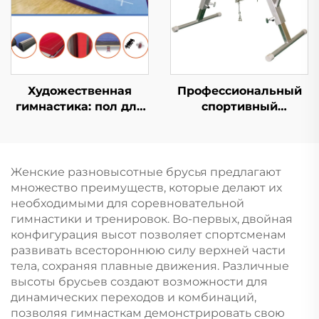
Художественная
Профессиональный
гимнастика: пол для
спортивный
соревнований и
инвентарь для
тренировок
гимнастики
стандартный конь с
поручнями для
Женские разновысотные брусья предлагают
тренировок
множество преимуществ, которые делают их
необходимыми для соревновательной
гимнастики и тренировок. Во-первых, двойная
конфигурация высот позволяет спортсменам
развивать всестороннюю силу верхней части
тела, сохраняя плавные движения. Различные
высоты брусьев создают возможности для
динамических переходов и комбинаций,
позволяя гимнасткам демонстрировать свою