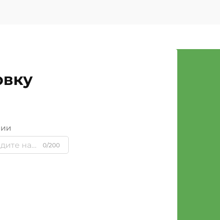
овку
нии
0/200