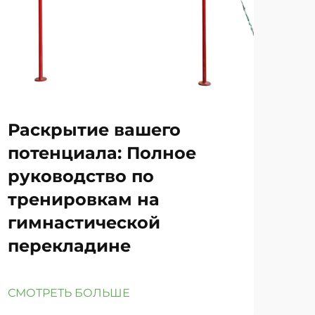
Раскрытие вашего
Ги
потенциала: Полное
Ос
руководство по
эф
тренировкам на
тр
гимнастической
перекладине
СМО
СМОТРЕТЬ БОЛЬШЕ