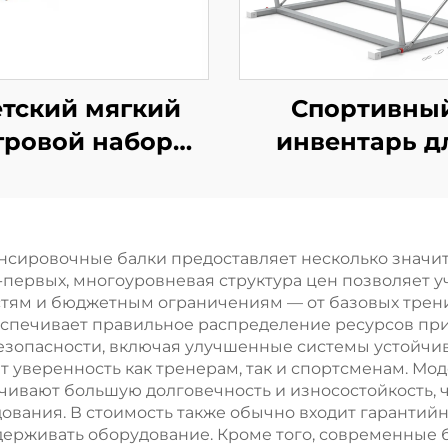
тский мягкий
Спортивны
гровой набор
инвентарь д
вриков. Новое
гимнастик
изайнерское
свободно сто
елие из губки/
неравные бру
нсировочные балки предоставляет несколько значи
игрушки
для трениро
-первых, многоуровневая структура цен позволяет 
ностям и бюджетным ограничениям — от базовых тре
беспечивает правильное распределение ресурсов пр
езопасности, включая улучшенные системы устойчи
ет уверенность как тренерам, так и спортсменам. Мо
чивают большую долговечность и износостойкость, ч
вания. В стоимость также обычно входит гарантий
держивать оборудование. Кроме того, современные 