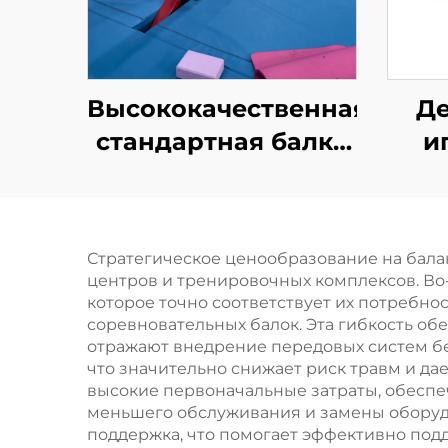
Высококачественная
Де
стандартная балка
и
для
ко
профессиональной
д
подготовки
изд
Стратегическое ценообразование на бала
центров и тренировочных комплексов. Во
которое точно соответствует их потреб
соревновательных балок. Эта гибкость о
отражают внедрение передовых систем б
что значительно снижает риск травм и да
высокие первоначальные затраты, обеспе
меньшего обслуживания и замены оборудо
поддержка, что помогает эффективно под