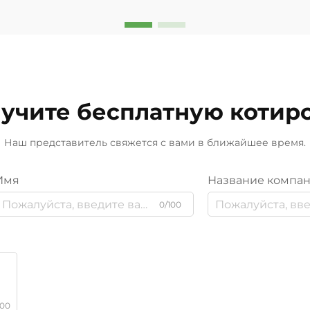
учите бесплатную котир
Наш представитель свяжется с вами в ближайшее время.
Имя
Название компа
0/100
000