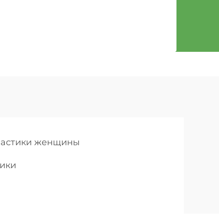
настики женщины
тики