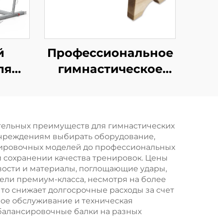
й
Профессиональное
ля
гимнастическое
и
оборудование
ящие
Горизонтальная
сья
перекладина для
тельных преимуществ для гимнастических
вок
упражнений на
учреждениям выбирать оборудование,
опору
нировочных моделей до профессиональных
и сохранении качества тренировок. Цены
вости и материалы, поглощающие удары,
дели премиум-класса, несмотря на более
то снижает долгосрочные расходы за счет
ное обслуживание и техническая
балансировочные балки на разных