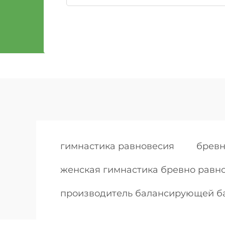
гимнастика равновесия
бревн
женская гимнастика бревно равн
производитель балансирующей б