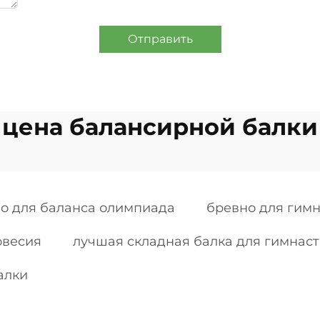
Отправить
цена балансирной балки
о для баланса олимпиада
бревно для гим
овесия
лучшая складная балка для гимнас
алки