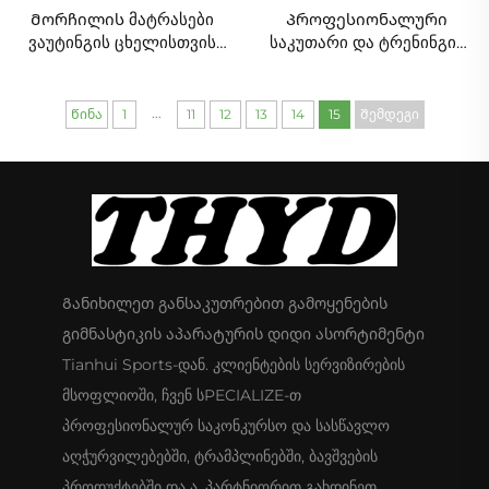
Მორჩილის მატრასები
Პროფესიონალური
ვაუტინგის ცხელისთვის
საკუთარი და ტრენინგის
(კონკურსული ტიპი)
გიმნასტიკის მატრასი
ჩამორთვის მატრასები
გიმნასტიკის ვაულტინგის
...
Წინა
1
11
12
13
14
15
Შემდეგი
ცხელი ვაულტინგის
ცხელი ცხელი
Განიხილეთ განსაკუთრებით გამოყენების
გიმნასტიკის აპარატურის დიდი ასორტიმენტი
Tianhui Sports-დან. კლიენტების სერვიზირების
მსოფლიოში, ჩვენ სPECIALIZE-თ
პროფესიონალურ საკონკურსო და სასწავლო
აღჭურვილებებში, ტრამპლინებში, ბავშვების
პროდუქტებში და ა. პარტნიორით გახდინეთ