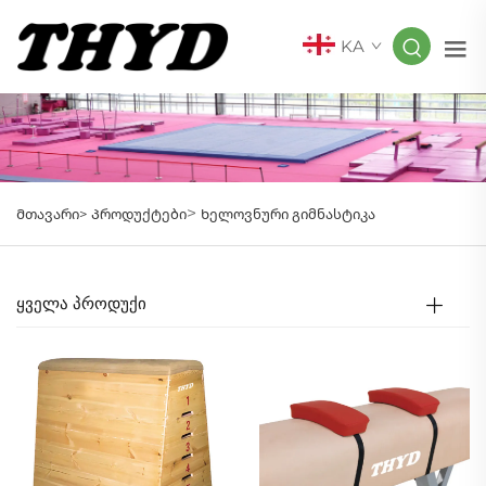
KA
>
Მთავარი>
Პროდუქტები
Ხელოვნური გიმნასტიკა
ᲧᲕᲔᲚᲐ ᲞᲠᲝᲓᲣᲥᲘ