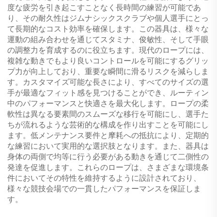
度な疲労を引き起こすことなく長時間の練習が可能であ
り、その耐久性はジムナシックスクラブや個人選手にとっ
て長期的なコスト効率を確保します。この器具は、様々な
運動の組み合わせを通じてスタミナ、俊敏性、そして手眼
の調整力を育成するのに役立ちます。現代のロープには、
複雑な動きでもより良いコントロールを可能にするグリッ
プ力が向上しており、重要な瞬間に滑るリスクを減らしま
す。カスタマイズ可能な長さにより、すべてのサイズの選
手が最適なフィット感を見つけることができ、ルーティン
中のパフォーマンスと快適さを最大化します。ロープの柔
軟性は異なる要素間のスムーズな移行を可能にし、選手た
ちが流れるような芸術的な構成を作り出すことを可能にし
ます。低メンテナンス要件と摩耗への抵抗により、定期的
な練習において実用的な選択肢となります。また、器具は
身体の両側で均等に行う必要がある動きを通じて二側性の
発達を促進します。これらのロープは、さまざまな環境条
件においてその特性を維持するように設計されており、
様々な競技会場での一貫したパフォーマンスを保証しま
す。