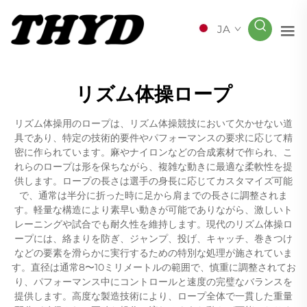
JA
リズム体操ロープ
リズム体操用のロープは、リズム体操競技において欠かせない道
具であり、特定の技術的要件やパフォーマンスの要求に応じて精
密に作られています。麻やナイロンなどの合成素材で作られ、こ
れらのロープは形を保ちながら、複雑な動きに最適な柔軟性を提
供します。ロープの長さは選手の身長に応じてカスタマイズ可能
で、通常は半分に折った時に足から肩までの長さに調整されま
す。軽量な構造により素早い動きが可能でありながら、激しいト
レーニングや試合でも耐久性を維持します。現代のリズム体操ロ
ープには、絡まりを防ぎ、ジャンプ、投げ、キャッチ、巻きつけ
などの要素を滑らかに実行するための特別な処理が施されていま
す。直径は通常8〜10ミリメートルの範囲で、慎重に調整されてお
り、パフォーマンス中にコントロールと速度の完璧なバランスを
提供します。高度な製造技術により、ロープ全体で一貫した重量