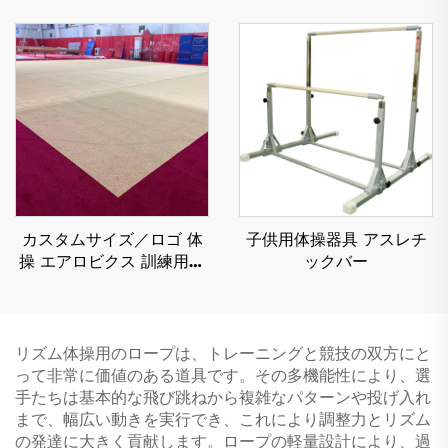
最適
チーズウェッジマット 子
ども用
カスタムサイズ／ロゴ 体
子供用体操器具 アスレチ
操 エアロビクス 訓練用エ
ックバー
クササイズ トゥンブル ス
プリングフロア
リズム体操用のロープは、トレーニングと競技の双方にと
って非常に価値のある道具です。その多機能性により、選
手たちは基本的な飛び跳ねから複雑なパターンや投げ入れ
まで、幅広い動きを実行でき、これにより調整力とリズム
の発達に大きく貢献します。ロープの軽量設計により、過