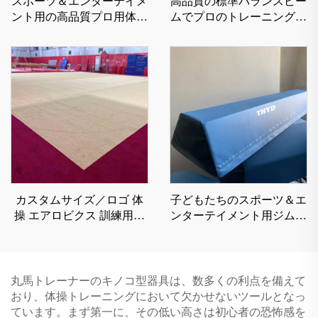
スポーツ＆エンターテイメ
高品質の標準バランスビー
ント用の高品質プロ用体操
ムでプロのトレーニングに
ダブルミニトランポリン
最適
カスタムサイズ／ロゴ 体
子どもたちのスポーツ＆エ
操 エアロビクス 訓練用エ
ンターテイメント用ジムナ
クササイズ トゥンブル ス
スティックパークールフリ
プリングフロア
ーランニングニンジャウォ
リアーマットフォームバラ
ンスビーム
丸馬トレーナーのキノコ型器具は、数多くの利点を備えて
おり、体操トレーニングにおいて欠かせないツールとなっ
ています。まず第一に、その低い高さは初心者の恐怖感を