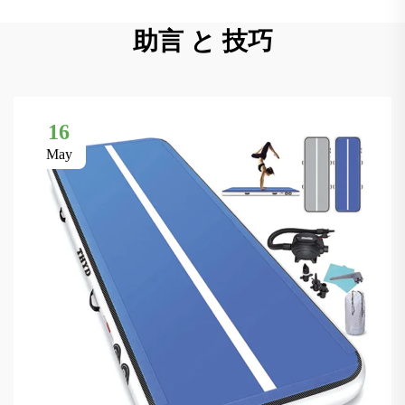
助言 と 技巧
16
May