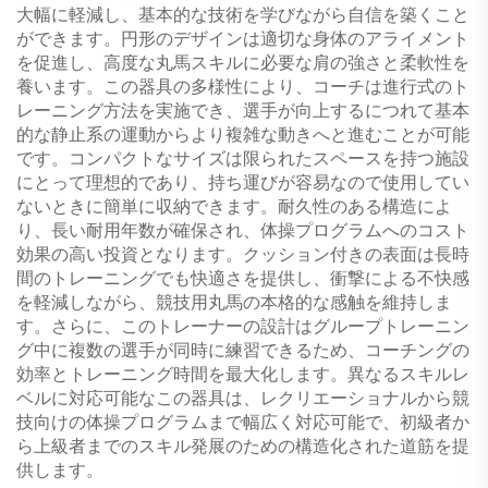
大幅に軽減し、基本的な技術を学びながら自信を築くこと
ができます。円形のデザインは適切な身体のアライメント
を促進し、高度な丸馬スキルに必要な肩の強さと柔軟性を
養います。この器具の多様性により、コーチは進行式のト
レーニング方法を実施でき、選手が向上するにつれて基本
的な静止系の運動からより複雑な動きへと進むことが可能
です。コンパクトなサイズは限られたスペースを持つ施設
にとって理想的であり、持ち運びが容易なので使用してい
ないときに簡単に収納できます。耐久性のある構造によ
り、長い耐用年数が確保され、体操プログラムへのコスト
効果の高い投資となります。クッション付きの表面は長時
間のトレーニングでも快適さを提供し、衝撃による不快感
を軽減しながら、競技用丸馬の本格的な感触を維持しま
す。さらに、このトレーナーの設計はグループトレーニン
グ中に複数の選手が同時に練習できるため、コーチングの
効率とトレーニング時間を最大化します。異なるスキルレ
ベルに対応可能なこの器具は、レクリエーショナルから競
技向けの体操プログラムまで幅広く対応可能で、初級者か
ら上級者までのスキル発展のための構造化された道筋を提
供します。