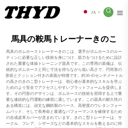
JA
馬具の鞍馬トレーナーきのこ
馬具のポムホーストレーナーきのこは、選手がポムホースのルー
ティンに必要な正しい技術を身につけ、筋力をつけるために設計
された重要な体操トレーニング器具です。この専用の装備は、伝
統的なポムホースと同じ寸法を持ちながら低い高さで、円筒形の
形状とクッション付きの表面が特徴です。約30-45センチメートル
の高さのきのこ型トレーナーは、初心者が基本的なスキルを学ぶ
ためのより安全でアクセスしやすいプラットフォームを提供しま
す。その円形のデザインは、ポムホースの技術を習得する上で重
要な連続的な円運動の練習に適しています。この器具の耐久性の
ある構造には、頑丈な鋼鉄製のベース、高密度のウレタンフォー
ムパッド、そして長寿命と最適なパフォーマンスを確保するため
の合成皮革カバーが含まれています。きのこ型トレーナーは、サ
ークル、フレア、シザーズなどの基本的なスキルを教えるのに特