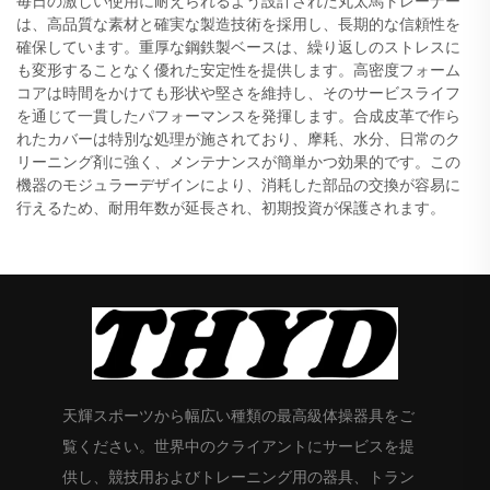
毎日の激しい使用に耐えられるよう設計された丸太馬トレーナー
は、高品質な素材と確実な製造技術を採用し、長期的な信頼性を
確保しています。重厚な鋼鉄製ベースは、繰り返しのストレスに
も変形することなく優れた安定性を提供します。高密度フォーム
コアは時間をかけても形状や堅さを維持し、そのサービスライフ
を通じて一貫したパフォーマンスを発揮します。合成皮革で作ら
れたカバーは特別な処理が施されており、摩耗、水分、日常のク
リーニング剤に強く、メンテナンスが簡単かつ効果的です。この
機器のモジュラーデザインにより、消耗した部品の交換が容易に
行えるため、耐用年数が延長され、初期投資が保護されます。
天輝スポーツから幅広い種類の最高級体操器具をご
覧ください。世界中のクライアントにサービスを提
供し、競技用およびトレーニング用の器具、トラン