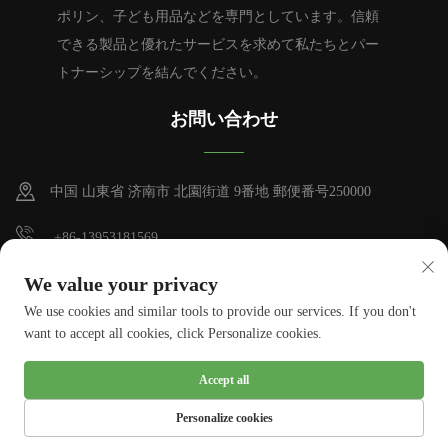
ポリン、子ども用品などを専門としています。信頼
できる製品と優れたサービスを求めて私たちとパー
トナーシップを結んでください。
お問い合わせ
中国 山東省 济南市 北園街道 9番地 郵便番号250000
+86-13953181569
[email protected]
We value your privacy
We use cookies and similar tools to provide our services. If you don't
want to accept all cookies, click Personalize cookies.
著作権 © Tianhui Sports. 全ての権利は留保されます。
プライバシーポ
Accept all
リシー
Personalize cookies
ホームペーじ
製品
Eメール
電話