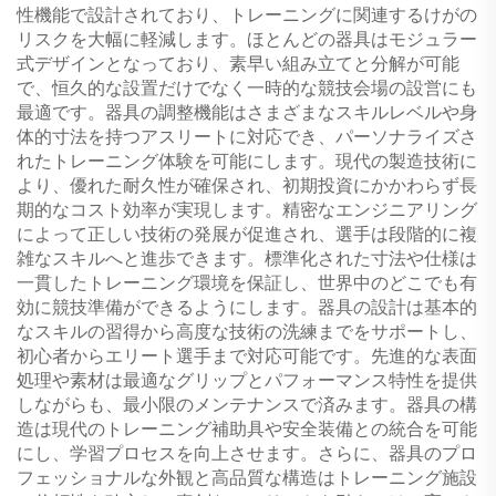
性機能で設計されており、トレーニングに関連するけがの
リスクを大幅に軽減します。ほとんどの器具はモジュラー
式デザインとなっており、素早い組み立てと分解が可能
で、恒久的な設置だけでなく一時的な競技会場の設営にも
最適です。器具の調整機能はさまざまなスキルレベルや身
体的寸法を持つアスリートに対応でき、パーソナライズさ
れたトレーニング体験を可能にします。現代の製造技術に
より、優れた耐久性が確保され、初期投資にかかわらず長
期的なコスト効率が実現します。精密なエンジニアリング
によって正しい技術の発展が促進され、選手は段階的に複
雑なスキルへと進歩できます。標準化された寸法や仕様は
一貫したトレーニング環境を保証し、世界中のどこでも有
効に競技準備ができるようにします。器具の設計は基本的
なスキルの習得から高度な技術の洗練までをサポートし、
初心者からエリート選手まで対応可能です。先進的な表面
処理や素材は最適なグリップとパフォーマンス特性を提供
しながらも、最小限のメンテナンスで済みます。器具の構
造は現代のトレーニング補助具や安全装備との統合を可能
にし、学習プロセスを向上させます。さらに、器具のプロ
フェッショナルな外観と高品質な構造はトレーニング施設