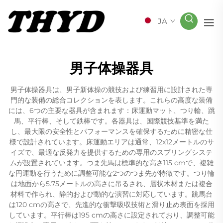
JA
男子体操器具
男子体操器具は、男子新体操の競技および練習用に設計された専
門的な装備の総合コレクションを表します。これらの高度な装備
には、6つの主要な器具が含まれます：床運動マット、つり輪、跳
馬、平行棒、そして鉄棒です。各器具は、国際競技基準を満た
し、最大限の安全性とパフォーマンスを確保するために精密な仕
様で設計されています。床運動エリアは通常、12x12メートルのサ
イズで、最適な反発力を提供するための専用のスプリングシステ
ムが設置されています。つま先馬は標準的な高さ115 cmで、複雑
な円運動を行うために調整可能な2つのつま先が特徴です。つり輪
は地面から5.75メートルの高さに吊るされ、層状木材または複合
材料で作られ、静的および動的な演習に対応しています。跳馬台
は120 cmの高さで、先進的な衝撃吸収技術と滑り止め表面を採用
しています。平行棒は195 cmの高さに設定されており、調整可能