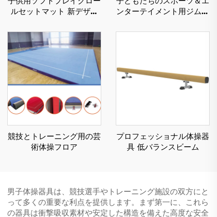
子供用ソフトプレイクロー
子どもたちのスポーツ＆エ
ルセットマット 新デザイ
ンターテイメント用ジムナ
ン商品 スポンジ／おもち
スティックパークールフリ
ゃ
ーランニングニンジャウォ
リアーマットフォームバラ
ンスビーム
競技とトレーニング用の芸
プロフェッショナル体操器
術体操フロア
具 低バランスビーム
男子体操器具は、競技選手やトレーニング施設の双方にと
って多くの重要な利点を提供します。まず第一に、これら
の器具は衝撃吸収素材や安定した構造を備えた高度な安全