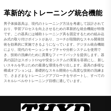
革新的なトレーニング統合機能
男子体操器具は、現代のトレーニング方法を考慮して設計されて
おり、学習プロセスを向上させるための革新的な統合機能が特徴
です。この器具には補助トレーニング具を固定するための組み込
み式の取り付けポイントがあり、コーチが段階的なスキル開発技
術を効果的に実施できるようになっています。デジタル統合機能
により、現代のモーションキャプチャや分析システムを使用で
き、技術の洗練のために貴重なフィードバックを提供します。器
具の設計はスポットtingや安全システムの実装を容易にし、新し
いスキルを学ぶための最適な環境を作り出します。器具の多様な
構成オプションは、基礎的なスキル開発から高度な技術の洗練ま
で、さまざまなトレーニングアプローチをサポートし、すべての
スキルレベルやトレーニング目標に適しています。