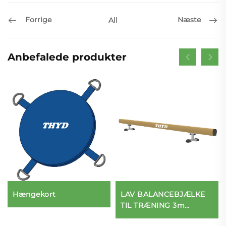
Forrige
Næste
All
Anbefalede produkter
Hængekort
LAV BALANCEBJÆLKE
TIL TRÆNING 3m
længde 25cm