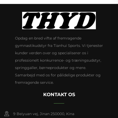
Opdag en bred vifte af fremragende
gymnastikudstyr fra Tianhui Sports. Vi tjenester
kunder verden over og specialiserer os i
professionelt konkurrence- og træningsudstyr,
springgaller, børneprodukter og mere.
Samarbejd med os for pålidelige produkter og
fremragende service.
KONTAKT OS
9 Beiyuan vej, Jinan 250000, Kina