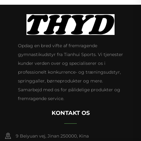
Opdag en bred vifte af fremragende
gymnastikudstyr fra Tianhui Sports. Vi tjenester
kunder verden over og specialiserer os i
professionelt konkurrence- og træningsudstyr,
springgaller, børneprodukter og mere.
Samarbejd med os for pålidelige produkter og
fremragende service.
KONTAKT OS
9 Beiyuan vej, Jinan 250000, Kina