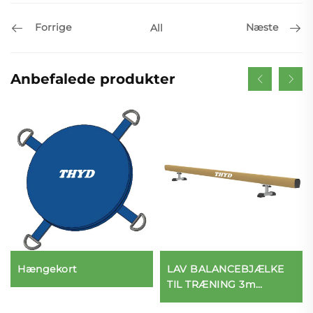
Forrige
Næste
All
Anbefalede produkter
Hængekort
LAV BALANCEBJÆLKE
TIL TRÆNING 3m
længde 25cm