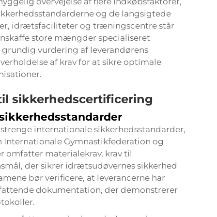
yggelig overvejelse af flere indkøbsfaktorer,
 sikkerhedsstandarderne og de langsigtede
r, idrætsfaciliteter og træningscentre står
 anskaffe store mængder specialiseret
 grundig vurdering af leverandørens
rholdelse af krav for at sikre optimale
nisationer.
il sikkerhedscertificering
 sikkerhedsstandarder
 strenge internationale sikkerhedsstandarder,
n Internationale Gymnastikfederation og
 omfatter materialekrav, krav til
nsmål, der sikrer idrætsudøvernes sikkerhed
ene bør verificere, at leverancerne har
mfattende dokumentation, der demonstrerer
tokoller.