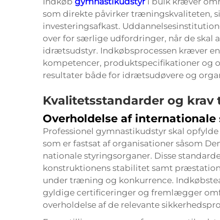
Indkøb
gymnastikudstyr
i bulk kræver omh
som direkte påvirker træningskvaliteten,
investeringsafkast. Uddannelsesinstitutione
over for særlige udfordringer, når de skal
idrætsudstyr. Indkøbsprocessen kræver en
kompetencer, produktspecifikationer og ove
resultater både for idrætsudøvere og orga
Kvalitetsstandarder og krav t
Overholdelse af internationale
Professionel gymnastikudstyr skal opfylde
som er fastsat af organisationer såsom De
nationale styringsorganer. Disse standarder
konstruktionens stabilitet samt præstatio
under træning og konkurrence. Indkøbsteam
gyldige certificeringer og fremlægger o
overholdelse af de relevante sikkerhedspro