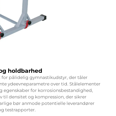
 og holdbarhed
 for pålidelig gymnastikudstyr, der tåler
ante ydeevneparametre over tid. Stålelementer
og egenskaber for korrosionsbestandighed,
 til densitet og kompression, der sikrer
arlige bør anmode potentielle leverandører
og testrapporter.