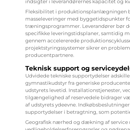
indsigter i leverandørernes kapacitet og kv
Fleksibilitet i produktionsplanlægningen 
masseleveringer med byggetidspunkter for
træningsprogrammer. Leverandører bør d
specifikke leveringstidsplaner, samtidig 
gennem accelererede produktionscyklusse
projektstyringssystemer sikrer en proble
producentpartnere.
Teknisk support og serviceydel
Udvidede tekniske supportydelser adskiller
gymnastikudstyr fra generiske producent
udstyrets levetid. Installationstjenester
tilgængelighed af reservedele bidrager væs
af udstyrets ydeevne. Indkøbsbeslutninger
supportydelser i betragtning, som potentie
Geografisk nærhed og dækning af service n
vedligeholdelsesforespørgsler og nødrepai