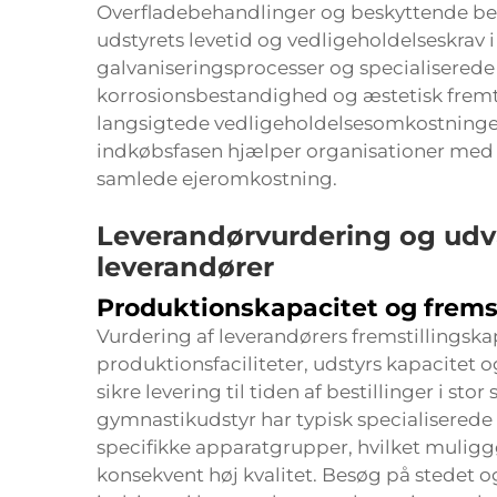
Overfladebehandlinger og beskyttende bel
udstyrets levetid og vedligeholdelseskrav i
galvaniseringsprocesser og specialiserede 
korrosionsbestandighed og æstetisk frem
langsigtede vedligeholdelsesomkostninger. 
indkøbsfasen hjælper organisationer med 
samlede ejeromkostning.
Leverandørvurdering og udvæ
leverandører
Produktionskapacitet og frems
Vurdering af leverandørers fremstillingska
produktionsfaciliteter, udstyrs kapacitet
sikre levering til tiden af bestillinger i st
gymnastikudstyr har typisk specialiserede p
specifikke apparatgrupper, hvilket muliggø
konsekvent høj kvalitet. Besøg på stedet og