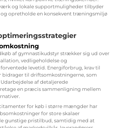
tværk og lokale supportmuligheder tilbyder
d og opretholde en konsekvent træningsmiljø
ptimeringsstrategier
somkostning
køb af gymnastikudstyr strækker sig ud over
allation, vedligeholdelse og
orventede levetid. Energiforbrug, krav til
 bidrager til driftsomkostningerne, som
Udarbejdelse af detaljerede
foretage en præcis sammenligning mellem
rnativer.
citamenter for køb i større mængder har
bsomkostninger for store skalaer
le gunstige pristilbud, samtidig med at
ståelse af markedsvilkår, leverandørers