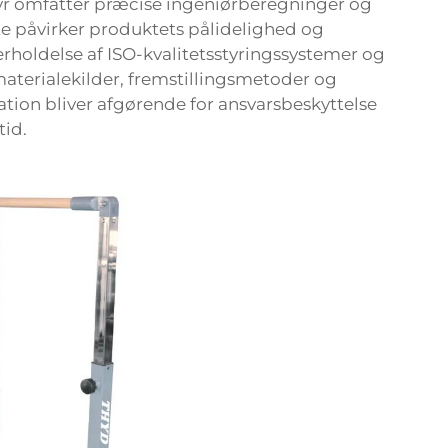
yr omfatter præcise ingeniørberegninger og
kte påvirker produktets pålidelighed og
rholdelse af ISO-kvalitetsstyringssystemer og
aterialekilder, fremstillingsmetoder og
ion bliver afgørende for ansvarsbeskyttelse
tid.