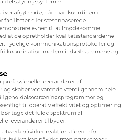
alitetsstyringssystemer.
bliver afgørende, når man koordinerer
 faciliteter eller sæsonbaserede
emonstrere evnen til at imødekomme
med at de opretholder kvalitetsstandarderne
r. Tydelige kommunikationsprotokoller og
mfri koordination mellem indkøbsteamene og
se
 professionelle leverandører af
er og skaber vedvarende værdi gennem hele
, vedligeholdelsestræningsprogrammer og
entligt til operativ effektivitet og optimering
 bør tage det fulde spektrum af
lle leverandører tilbyder.
etværk påvirker reaktionstiderne for
rs, hvilket kan påvirke træningsskemaer.