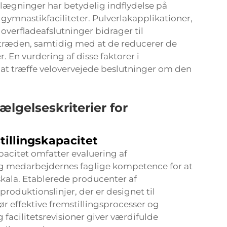
ægninger har betydelig indflydelse på
 gymnastikfaciliteter. Pulverlakapplikationer,
overfladeafslutninger bidrager til
træden, samtidig med at de reducerer de
En vurdering af disse faktorer i
at træffe velovervejede beslutninger om den
lgelseskriterier for
tillingskapacitet
pacitet omfatter evaluering af
 og medarbejdernes faglige kompetence for at
or skala. Etablerede producenter af
roduktionslinjer, der er designet til
r effektive fremstillingsprocesser og
 facilitetsrevisioner giver værdifulde