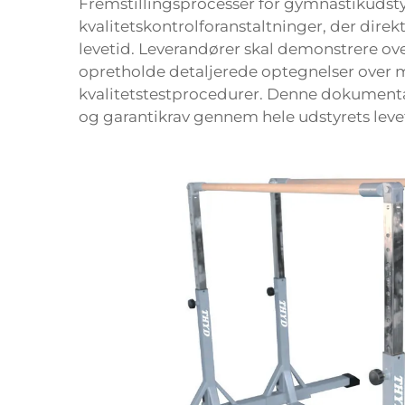
Fremstillingsprocesser for gymnastikudst
kvalitetskontrolforanstaltninger, der dire
levetid. Leverandører skal demonstrere ove
opretholde detaljerede optegnelser over m
kvalitetstestprocedurer. Denne dokumentat
og garantikrav gennem hele udstyrets leve