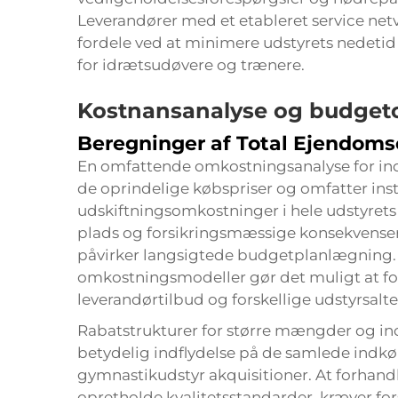
Leverandører med et etableret service ne
fordele ved at minimere udstyrets nedeti
for idrætsudøvere og trænere.
Kostnansanalyse og budgeto
Beregninger af Total Ejendom
En omfattende omkostningsanalyse for ind
de oprindelige købspriser og omfatter inst
udskiftningsomkostninger i hele udstyrets f
plads og forsikringsmæssige konsekvenser
påvirker langsigtede budgetplanlægning. 
omkostningsmodeller gør det muligt at 
leverandørtilbud og forskellige udstyrsalte
Rabatstrukturer for større mængder og in
betydelig indflydelse på de samlede indkø
gymnastikudstyr
akquisitioner. At forhand
opretholde kvalitetsstandarder, kræver for