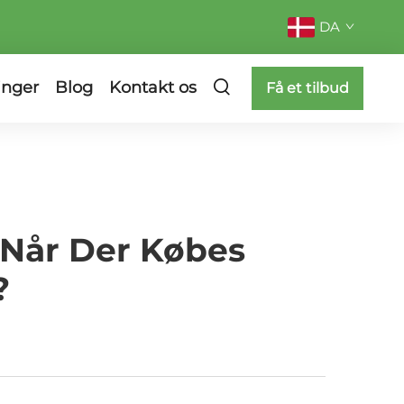
DA
inger
Blog
Kontakt os
Få et tilbud
 Når Der Købes
?