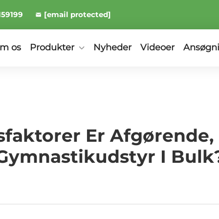
159199
[email protected]
m os
Produkter
Nyheder
Videoer
Ansøgn
sfaktorer Er Afgørende,
Gymnastikudstyr I Bulk