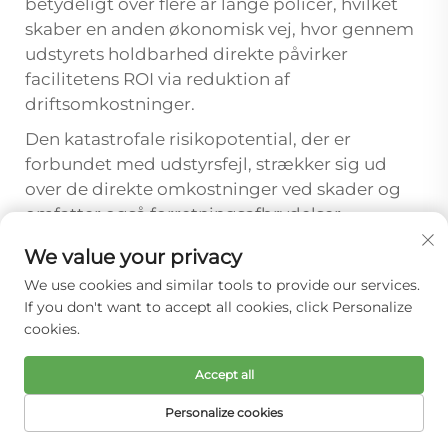
betydeligt over flere år lange policer, hvilket
skaber en anden økonomisk vej, hvor gennem
udstyrets holdbarhed direkte påvirker
facilitetens ROI via reduktion af
driftsomkostninger.
Den katastrofale risikopotential, der er
forbundet med udstyrsfejl, strækker sig ud
over de direkte omkostninger ved skader og
omfatter også forretningsafbrydelser,
reguleringssanktioner og mulige anordninger
We value your privacy
om lukning af faciliteten. En alvorlig,
We use cookies and similar tools to provide our services.
udstyrsrelateret skade kan udløse
If you don't want to accept all cookies, click Personalize
sikkerhedsinspektioner, driftsbegrænsninger
cookies.
og negativ publicitet, hvilket forstyrrer
indtjeningen i forlængede perioder.
Accept all
Faciliteter, der investerer i fremragende
udstyrsdriftssikkerhed, køber i virkeligheden
Personalize cookies
en forsikring mod forretningsafbrydelse, der
FORSIDE
PRODUKTER
E-MAIL
TELEFON