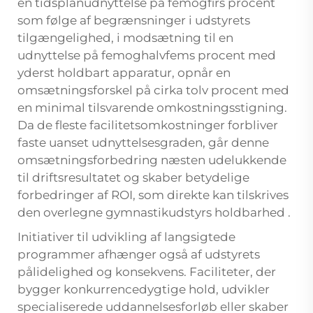
en tidsplanudnyttelse på femogfirs procent
som følge af begrænsninger i udstyrets
tilgængelighed, i modsætning til en
udnyttelse på femoghalvfems procent med
yderst holdbart apparatur, opnår en
omsætningsforskel på cirka tolv procent med
en minimal tilsvarende omkostningsstigning.
Da de fleste facilitetsomkostninger forbliver
faste uanset udnyttelsesgraden, går denne
omsætningsforbedring næsten udelukkende
til driftsresultatet og skaber betydelige
forbedringer af ROI, som direkte kan tilskrives
den overlegne
gymnastikudstyrs holdbarhed
.
Initiativer til udvikling af langsigtede
programmer afhænger også af udstyrets
pålidelighed og konsekvens. Faciliteter, der
bygger konkurrencedygtige hold, udvikler
specialiserede uddannelsesforløb eller skaber