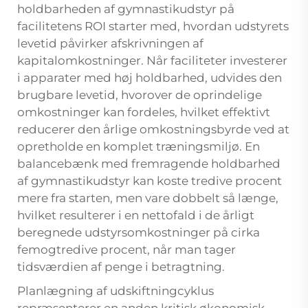
holdbarheden af gymnastikudstyr på
facilitetens ROI starter med, hvordan udstyrets
levetid påvirker afskrivningen af
kapitalomkostninger. Når faciliteter investerer
i apparater med høj holdbarhed, udvides den
brugbare levetid, hvorover de oprindelige
omkostninger kan fordeles, hvilket effektivt
reducerer den årlige omkostningsbyrde ved at
opretholde en komplet træningsmiljø. En
balancebænk med fremragende holdbarhed
af gymnastikudstyr kan koste tredive procent
mere fra starten, men vare dobbelt så længe,
hvilket resulterer i en nettofald i de årligt
beregnede udstyrsomkostninger på cirka
femogtredive procent, når man tager
tidsværdien af penge i betragtning.
Planlægning af udskiftningcyklus
repræsenterer en anden kritisk økonomisk