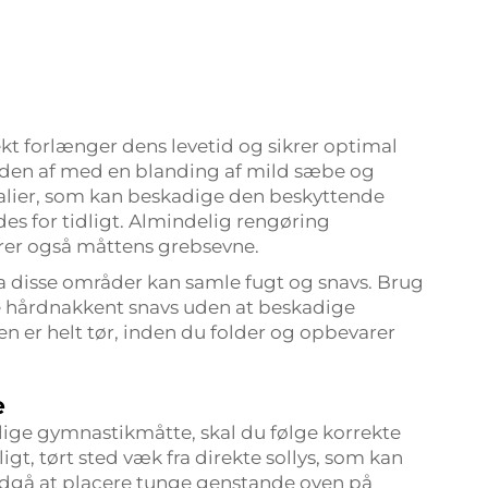
t forlænger dens levetid og sikrer optimal
fladen af med en blanding af mild sæbe og
alier, som kan beskadige den beskyttende
des for tidligt. Almindelig rengøring
rer også måttens grebsevne.
a disse områder kan samle fugt og snavs. Brug
ne hårdnakkent snavs uden at beskadige
ten er helt tør, inden du folder og opbevarer
e
lige gymnastikmåtte, skal du følge korrekte
gt, tørt sted væk fra direkte sollys, som kan
Undgå at placere tunge genstande oven på