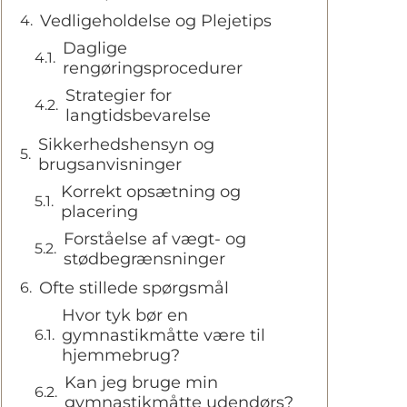
Vedligeholdelse og Plejetips
Daglige
rengøringsprocedurer
Strategier for
langtidsbevarelse
Sikkerhedshensyn og
brugsanvisninger
Korrekt opsætning og
placering
Forståelse af vægt- og
stødbegrænsninger
Ofte stillede spørgsmål
Hvor tyk bør en
gymnastikmåtte være til
hjemmebrug?
Kan jeg bruge min
gymnastikmåtte udendørs?