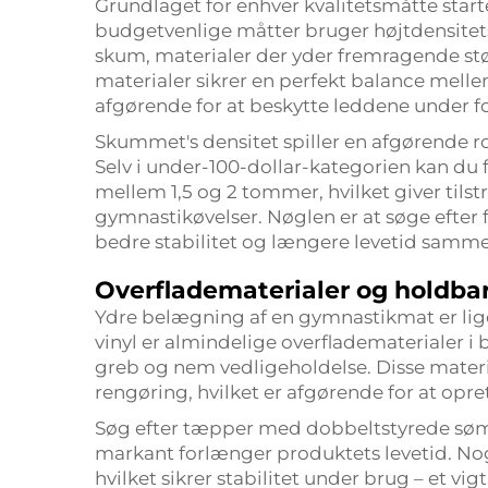
Grundlaget for enhver kvalitetsmåtte sta
budgetvenlige måtter bruger højtdensitets
skum, materialer der yder fremragende 
materialer sikrer en perfekt balance melle
afgørende for at beskytte leddene under f
Skummet's densitet spiller en afgørende 
Selv i under-100-dollar-kategorien kan du 
mellem 1,5 og 2 tommer, hvilket giver tils
gymnastikøvelser. Nøglen er at søge efter 
bedre stabilitet og længere levetid samme
Overfladematerialer og holdba
Ydre belægning af en
gymnastikmat
er li
vinyl er almindelige overfladematerialer i
greb og nem vedligeholdelse. Disse materi
rengøring, hvilket er afgørende for at opr
Søg efter tæpper med dobbeltstyrede søm 
markant forlænger produktets levetid. Nog
hvilket sikrer stabilitet under brug – et vi