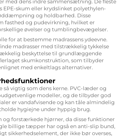
rter med dens indre sammensætning. De fleste
 EPE-skum eller krydslinket polyethylen-
støddæmpning og holdbarhed. Disse
m fasthed og pudevirkning, hvilket er
orskellige øvelser og tumblingbevægelser.
rolle for at bestemme madrassens ydeevne.
finde madrasser med tilstrækkelig tykkelse
trækkelig beskyttelse til grundlæggende
flerlaget skumkonstruktion, som tilbyder
nlignet med enkeltlags alternativer.
rhedsfunktioner
ge så vigtig som dens kerne. PVC-læder og
 budgetvenlige modeller, og de tilbyder god
aler er vandafvisende og kan tåle almindelig
etholde hygiejne under hyppig brug.
og forstærkede hjørner, da disse funktioner
le billige tæpper har også en anti-slip bund,
gtigt sikkerhedselement, der ikke bør overses,