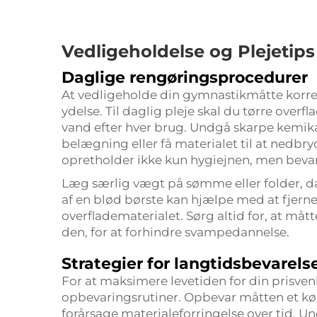
Vedligeholdelse og Plejetips
Daglige rengøringsprocedurer
At vedligeholde din gymnastikmåtte korrek
ydelse. Til daglig pleje skal du tørre over
vand efter hver brug. Undgå skarpe kemik
belægning eller få materialet til at nedbry
opretholder ikke kun hygiejnen, men beva
Læg særlig vægt på sømme eller folder, d
af en blød børste kan hjælpe med at fjer
overfladematerialet. Sørg altid for, at måt
den, for at forhindre svampedannelse.
Strategier for langtidsbevarels
For at maksimere levetiden for din prisven
opbevaringsrutiner. Opbevar måtten et køli
forårsage materialeforringelse over tid. 