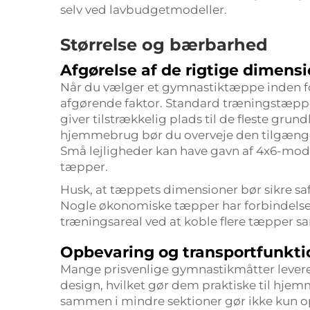
selv ved lavbudgetmodeller.
Størrelse og bærbarhed
Afgørelse af de rigtige dimens
Når du vælger et gymnastiktæppe inden for
afgørende faktor. Standard træningstæpper 
giver tilstrækkelig plads til de fleste gru
hjemmebrug bør du overveje den tilgængeli
Små lejligheder kan have gavn af 4x6-mod
tæpper.
Husk, at tæppets dimensioner bør sikre saf
Nogle økonomiske tæpper har forbindelses
træningsareal ved at koble flere tæpper s
Opbevaring og transportfunkti
Mange prisvenlige gymnastikmåtter leve
design, hvilket gør dem praktiske til hje
sammen i mindre sektioner gør ikke kun 