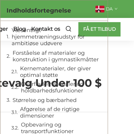
DA
Indholdsfortegnelse
ger
Blog
Kontakt os
FÅ ET TILBUD
Væsentligt
hjemmetræningsudstyr for
ambitiøse udøvere
Forståelse af materialer og
konstruktion i gymnastikmåtter
Kernematerialer, der giver
optimal støtte
evalg Under 100 $
Overfladematerialer og
holdbarhedsfunktioner
Størrelse og bærbarhed
Afgørelse af de rigtige
dimensioner
Opbevaring og
transportfunktioner