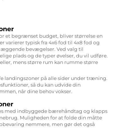
ioner
 et begrænset budget, bliver størrelse en
varierer typisk fra 4x6 fod til 4x8 fod og
ndlæggende bevægelser. Ved valg til
ge plads og de typer øvelser, du vil udføre.
eller, mens større rum kan rumme større
e landingszoner på alle sider under træning.
funktioner, så du kan udvide din
ammen, når dine behov vokser.
oner
res med indbyggede bærehåndtag og klapps
mmebrug. Muligheden for at folde din måtte
opbevaring nemmere, men gør det også