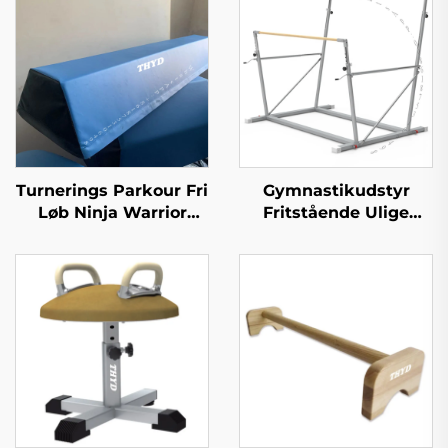
Turnerings Parkour Fri
Gymnastikudstyr
Løb Ninja Warrior
Fritstående Ulige
Matte Foam
Stænger Gymnastik
Balancebjælke til
Ulige Stænger til
Børns Idræt og
Træning
Underholdning