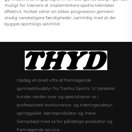
muligt for trænere at implementere spotte-teknikker
effektivt, hvilket sikrer en sikker progression gennem
stadig vanskeligere færdigheder, samtidig med at der
bygges sportsligs selvtillid.
Opdag en bred vifte af fremragende
gymnastikudstyr fra Tianhui Sports. Vi tjenester
kunder verden over og specialiserer os i
professionelt konkurrence- og træningsudstyr,
springgaller, børneprodukter og mere.
Samarbejd med os for pålidelige produkter og
fremragende service.