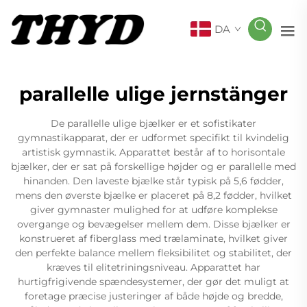
DA
parallelle ulige jernstänger
De parallelle ulige bjælker er et sofistikater
gymnastikapparat, der er udformet specifikt til kvindelig
artistisk gymnastik. Apparattet består af to horisontale
bjælker, der er sat på forskellige højder og er parallelle med
hinanden. Den laveste bjælke står typisk på 5,6 fødder,
mens den øverste bjælke er placeret på 8,2 fødder, hvilket
giver gymnaster mulighed for at udføre komplekse
overgange og bevægelser mellem dem. Disse bjælker er
konstrueret af fiberglass med trælaminate, hvilket giver
den perfekte balance mellem fleksibilitet og stabilitet, der
kræves til elitetriningsniveau. Apparattet har
hurtigfrigivende spændesystemer, der gør det muligt at
foretage præcise justeringer af både højde og bredde,