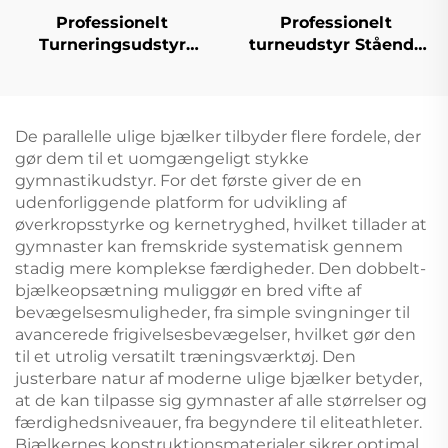
Professionelt
Professionelt
Turneringsudstyr
turneudstyr Stående
Dobbelt Ring
stang
Svamplærer til Turner
Træning
De parallelle ulige bjælker tilbyder flere fordele, der
gør dem til et uomgængeligt stykke
gymnastikudstyr. For det første giver de en
udenforliggende platform for udvikling af
øverkropsstyrke og kernetryghed, hvilket tillader at
gymnaster kan fremskride systematisk gennem
stadig mere komplekse færdigheder. Den dobbelt-
bjælkeopsætning muliggør en bred vifte af
bevægelsesmuligheder, fra simple svingninger til
avancerede frigivelsesbevægelser, hvilket gør den
til et utrolig versatilt træningsværktøj. Den
justerbare natur af moderne ulige bjælker betyder,
at de kan tilpasse sig gymnaster af alle størrelser og
færdighedsniveauer, fra begyndere til eliteathleter.
Bjælkernes konstruktionsmaterialer sikrer optimal