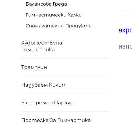
Балансова Греда
Гимнастически Халки
Спомагателни Продукти
акр
Художествена
изп
Гимнастика
Трамплин
Надуваем Килим
Екстремен Паркур
Постелка За Гимнастика