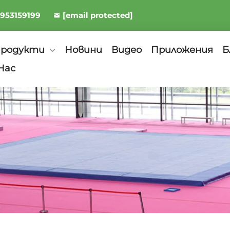
8953159199
[email protected]
родукти
Новини
Видео
Приложения
Б
Нас