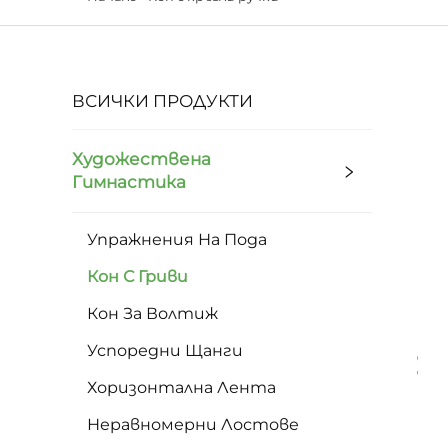
ВСИЧКИ ПРОДУКТИ
Художествена
Гимнастика
Упражнения На Пода
Кон С Гриви
Кон За Волтиж
Успоредни Щанги
Хоризонтална Лента
Неравномерни Лостове