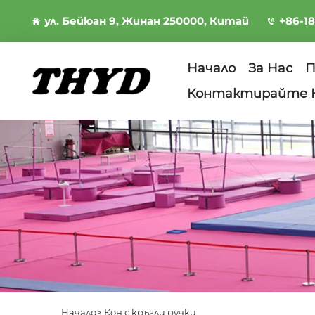
ул. Бейюан 9, Жинан 250000, Китай
+86-1
Начало
За Нас
П
Контактирайте 
Начало>
Кон с кръгли ручки