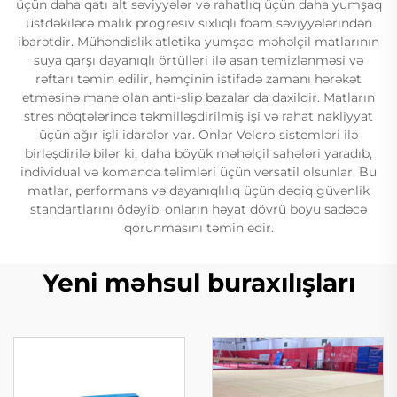
üçün daha qatı alt səviyyələr və rahatlıq üçün daha yumşaq
üstdəkilərə malik progresiv sıxlıqlı foam səviyyələrindən
ibarətdir. Mühəndislik atletika yumşaq məhəlçil matlarının
suya qarşı dayanıqlı örtülləri ilə asan temizlənməsi və
rəftarı təmin edilir, həmçinin istifadə zamanı hərəkət
etməsinə mane olan anti-slip bazalar da daxildir. Matların
stres nöqtələrində təkmilləşdirilmiş işi və rahat nakliyyat
üçün ağır işli idarələr var. Onlar Velcro sistemləri ilə
birləşdirilə bilər ki, daha böyük məhəlçil sahələri yaradıb,
individual və komanda təlimləri üçün versatil olsunlar. Bu
matlar, performans və dayanıqlılıq üçün dəqiq güvənlik
standartlarını ödəyib, onların həyat dövrü boyu sadəcə
qorunmasını təmin edir.
Yeni məhsul buraxılışları