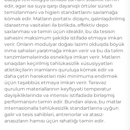
edir, əgər isə suya qarşı dayanıqlı örtülər sürətli
temizlənməni və higien standartlarını saxlamağa
kömək edir. Matların portativ dizaynı, qalınlaşdırılmış
idarəetmə vasitələri ilə birlikdə, effektiv depo
saxlanması və təmiri üçün idealdir, bu da tesisin
sahəsini maksimum şəkildə istifadə etməyə imkan
verir. Onların modulyar doğası lazımi olduqda böyük
inmə sahələri yaratmağa imkan verir və bu da təlim
tənzimləmələrində esnekliyə imkan verir. Matların
sınaqdan keçirilmiş təhlükəsizlik xüsusiyyətləri
atletikçilərin inamlarını quruluşa kömək edir və
daha çətin hərəkətləri riski minimuma endirmək
üçün təşəbbüs etməyə imkan verir. Tərəvəz
qurulum materiallarının keyfiyyəti temperatur
dəyişikliklərində və intensiv istifadədə birləşmiş
performansını təmin edir. Bundan əlavə, bu matlar
internasionalla təhlükəsizlik standartlarına uyğun
gəlir və tesis sahibləri, antrenorlar və atasız-
anasızların hamısı üçün rahatlığı təmin edir.