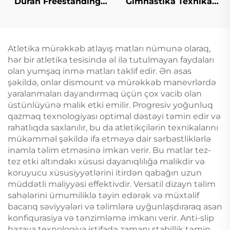
Duran Freestanding
Gimnastika Texnikası
Eyni Deyil Barsları
Horizontal bar Tək Qol
Atletik Eyni Deyil
Yüngülüşü
Barsları Təlim üçün
Atletika mürəkkəb atlayış matları nümunə olaraq,
hər bir atletika tesisində əl ilə tutulmayan faydaları
olan yumşaq inmə matları təklif edir. Ən əsas
şəkildə, onlar dismount və mürəkkəb manevrlərdə
yaralanmaları dayandırmaq üçün çox vacib olan
üstünlüyünə malik etki emilir. Progresiv yoğunluq
qazmaq texnologiyası optimal dəstəyi təmin edir və
rahatlıqda saxlanılır, bu da atletikçilərin texnikalarını
mükəmməl şəkildə ifa etməyə dair sərbəstliklərlə
inamla təlim etməsinə imkan verir. Bu matlar tez-
tez etki altındakı xüsusi dayanıqlılığa malikdir və
koruyucu xüsusiyyətlərini itirdən qabağın uzun
müddətli maliyyəsi effektivdir. Versatil dizayn təlim
sahələrini ümumiliklə təyin edərək və müxtəlif
bacarıq səviyyələri və təlimlərə uyğunlaşdıraraq asan
konfiqurasiya və tənzimləmə imkanı verir. Anti-slip
bazaya texnologiya istifadə zamanı stabillik təmin