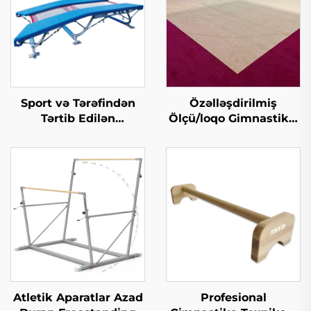
Sport və Tərəfindən
Özəlləşdirilmiş
Tərtib Edilən
Ölçü/loqo Gimnastika,
Profesional Yukarı
Aerobik, Təlim və
Səviyyəli Gimnastika
Tədbir Üçün Tırmanma
İki Mini Trampolin
Spring Döşəsi
Atletik Aparatlar Azad
Profesional