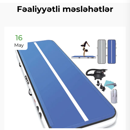
Fəaliyyətli məsləhətlər
16
May