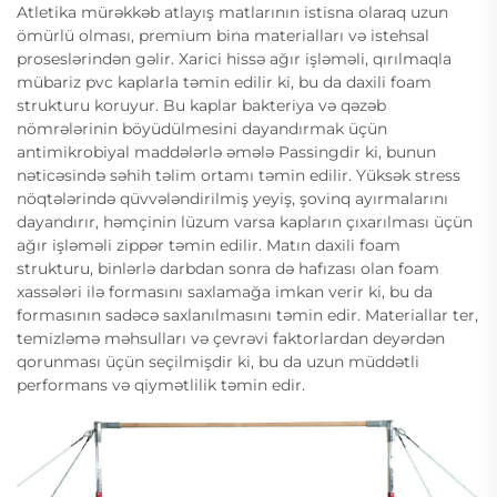
Atletika mürəkkəb atlayış matlarının istisna olaraq uzun
ömürlü olması, premium bina materialları və istehsal
proseslərindən gəlir. Xarici hissə ağır işləməli, qırılmaqla
mübariz pvc kaplarla təmin edilir ki, bu da daxili foam
strukturu koruyur. Bu kaplar bakteriya və qəzəb
nömrələrinin böyüdülmesini dayandırmak üçün
antimikrobiyal maddələrlə əmələ Passingdir ki, bunun
nəticəsində səhih təlim ortamı təmin edilir. Yüksək stress
nöqtələrində qüvvələndirilmiş yeyiş, şovinq ayırmalarını
dayandırır, həmçinin lüzum varsa kapların çıxarılması üçün
ağır işləməli zippər təmin edilir. Matın daxili foam
strukturu, binlərlə darbdan sonra də hafızası olan foam
xassələri ilə formasını saxlamağa imkan verir ki, bu da
formasının sadəcə saxlanılmasını təmin edir. Materiallar ter,
temizləmə məhsulları və çevrəvi faktorlardan deyərdən
qorunması üçün seçilmişdir ki, bu da uzun müddətli
performans və qiymətlilik təmin edir.