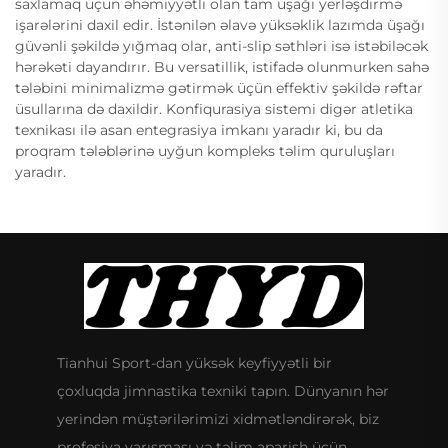
saxlamaq üçün əhəmiyyətli olan tam üşağı yerləşdirmə
işarələrini daxil edir. İstənilən əlavə yüksəklik lazımda üşağı
güvənli şəkildə yığmaq olar, anti-slip səthləri isə istəbiləcək
hərəkəti dayandırır. Bu versatillik, istifadə olunmurken sahə
tələbini minimalizmə gətirmək üçün effektiv şəkildə rəftar
üsullarına də daxildir. Konfiqurasiya sistemi digər atletika
texnikası ilə asan entegrasiya imkanı yaradır ki, bu da
proqram tələblərinə uyğun kompleks təlim quruluşları
yaradır.
Tianhui Sport-dan yüksək keyfiyyətli bir
çoxluqda jimnastika texniki tapın. Dünyanın hər
yerindən müştərilərimizi xidmətləndirərək, biz
profesiya yarışması və təlim aparish üçün