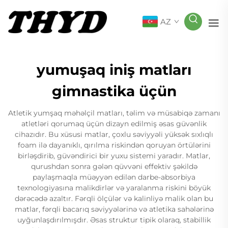
AZ
yumuşaq iniş matları
gimnastika üçün
Atletik yumşaq məhəlçil matları, təlim və müsabiqə zamanı
atletləri qorumaq üçün dizayn edilmiş əsas güvənlik
cihazıdır. Bu xüsusi matlar, çoxlu səviyyəli yüksək sıxlıqlı
foam ilə dayanıklı, qırılma riskindən qoruyan örtülərini
birləşdirib, güvəndirici bir yuxu sistemi yaradır. Matlar,
qurushdan sonra gələn qüvvəni effektiv şəkildə
paylaşmaqla müəyyən edilən darbe-absorbiya
texnologiyasına malikdirlər və yaralanma riskini böyük
dərəcədə azaltır. Fərqli ölçülər və kalinliyə malik olan bu
matlar, fərqli bacarıq səviyyələrinə və atletika sahələrinə
uyğunlaşdırılmışdır. Əsas struktur tipik olaraq, stabillik