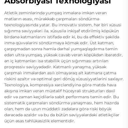
Absorbiyası Texnologiyası
Atletik zeminlərində yumşaq inmələrə imkan verən
matların əsası, mürəkkəb çarpmaları söndürmə
texnologiyasında yatar. Bu innovativ sistem, hər biri xüsusi
sığınma səviyyələri ilə, xüsusilə inkişaf etdirilmiş köpükün
birdənə katmanlarını istifadə edir ki, bu da effektiv şəkildə
inmə qüvvələrini söndürməyə kömək edir. Üst katman,
çarpışmadan sonra həmlə dərhal yumşaqlaşdırma təmin
edən ultra-yumşaq, yüksək cavab verən köpükdən ibarətdir,
ən iç katmanları isə stabillik üçün sığınması artırılan
proqressiv səviyyədədir. Katmanlı yanaşma, yüksək
çarpmalı inmələrdən asılı olmayaraq alt katmana çatma
riskini azaltır və optimal geri dönüş xüsusiyyətlərini saxlayır.
Texnologiya, kompresiya xərcləndiyinə görə matda hava
akışına imkan verən müxtəlif hüceyrəli strukturları daxil
edir və zaman keçidilərlə sabit performans təmin edir. Bu
sistematik çarpmaları söndürmə yanaşması, hem hazırda
olan, hem də uzun müddətli zədələrə görə riski böyük
dərəcədə azaldır və bu da bütün səviyyələrdəki atletikçilər
üçün əsas təhlükəsizlik elementidir.