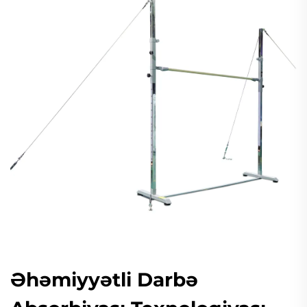
Əhəmiyyətli Darbə