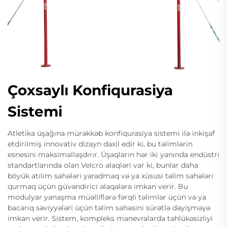
Çoxsaylı Konfiqurasiya
Sistemi
Atletika üşağına mürəkkəb konfiqurasiya sistemi ilə inkişaf
etdirilmiş innovativ dizayn daxil edir ki, bu təlimlərin
esnesini maksimallaşdırır. Üşaqların hər iki yanında endüstri
standartlarında olan Velcro əlaqləri var ki, bunlar daha
böyük atılım sahələri yaradmaq və ya xüsusi təlim sahələri
qurmaq üçün güvəndirici əlaqələrə imkan verir. Bu
modulyar yanaşma müəlliflərə fərqli təlimlər üçün və ya
bacarıq səviyyələri üçün təlim sahəsini sürətlə dəyişməyə
imkan verir. Sistem, kompleks manevralarda təhlükəsizliyi