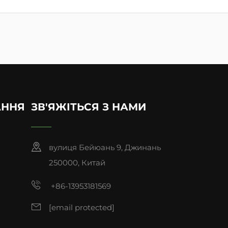
АННЯ
ЗВ'ЯЖІТЬСЯ З НАМИ
вулиця Бейюань 9, Джинань
250000, Китай
+86-13953181569
[email protected]