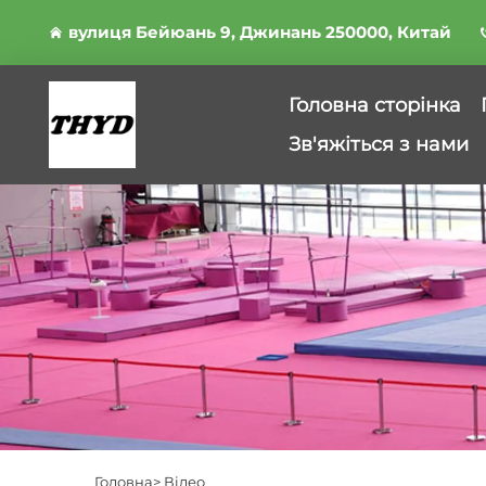
вулиця Бейюань 9, Джинань 250000, Китай
Головна сторінка
Зв'яжіться з нами
Головна>
Відео