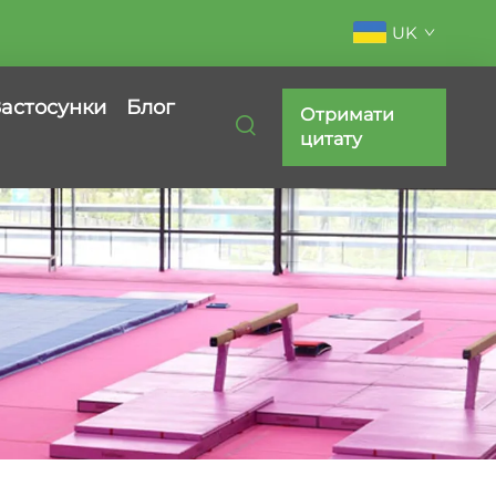
UK
Застосунки
Блог
Отримати
цитату