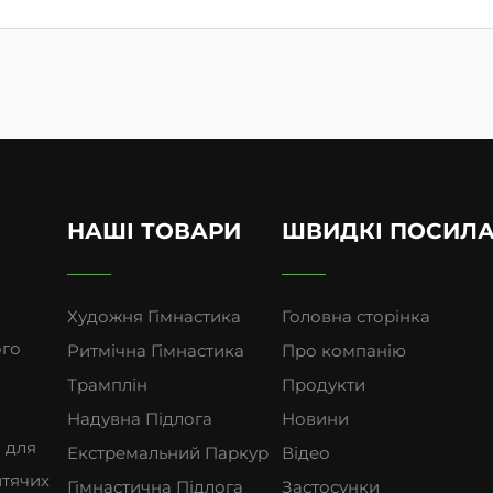
НАШІ ТОВАРИ
ШВИДКІ ПОСИЛ
Художня Гімнастика
Головна сторінка
ого
Ритмічна Гімнастика
Про компанію
Трамплін
Продукти
Надувна Підлога
Новини
 для
Екстремальний Паркур
Відео
итячих
Гімнастична Підлога
Застосунки