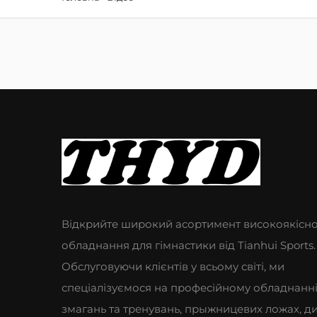
Відкрийте широкий асортимент високоякісн
обладнання для гімнастики від Tianhui Sports.
Обслуговуючи клієнтів у всьому світі, ми
спеціалізуємося на професійному обладнанні
змагань та тренувань, прыжницевих ложах, д