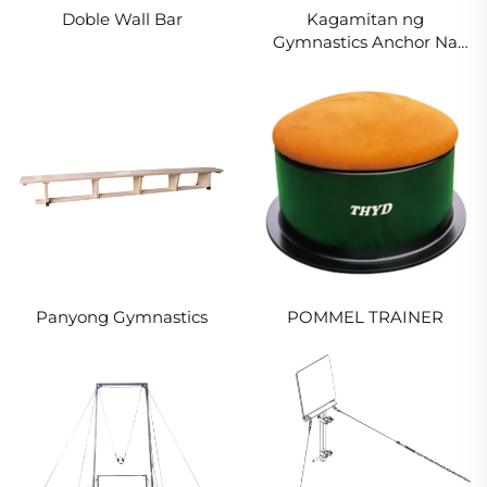
Doble Wall Bar
Kagamitan ng
Gymnastics Anchor Na
Kumikita ng Puwang
para sa Hindi
Magkaparehong Baras
Panyong Gymnastics
POMMEL TRAINER