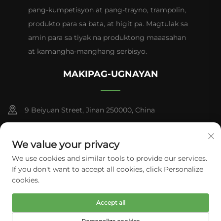
pang-kumpetisyon at pang-trayno, trampolin,
produkto para sa bata, at higit pa. Magtulak sa
amin para sa tiyak na produktong maaasahan
at kamangha-manghang serbisyo.
MAKIPAG-UGNAYAN
9 Beiyuan Street, Jinan 250000, China
+86-13953181569
We value your privacy
[email protected]
We use cookies and similar tools to provide our services.
If you don't want to accept all cookies, click Personalize
cookies.
Karapatan sa pagmamay-ari © 2026 Tianhui Sports. Lahat ng
Accept all
karapatan ay nakalaan.
Patakaran sa Pagkapribado