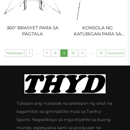
360° BRASYET PARA SA
KONSOLA NG
PAGTALA
KATUBIGAN PARA SA
BILOG AT TAYO
...
...
Nakaraan
1
7
8
9
10
11
15
Susunod
Tuklasin ang malawak na seleksyon ng sikat na
kagamitan sa gimnastika mula sa Tianhui
Sports. Nagserbisyo sa mga kliyente sa buong
mundo, espesyalisa kami sa prodyuser na