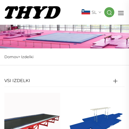
SL
Domov>
Izdelki
VSI IZDELKI