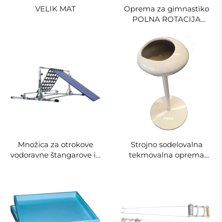
VELIK MAT
Oprema za gimnastiko
POLNA ROTACIJA
GUBICA TRENIRKA s
rotacijsko ploščo za
izvajanje na krogli z rukoji
Množica za otrokove
Strojno sodelovalna
vodoravne štangarove in
tekmovalna oprema
penjanje, kombinirano
MAGNESIUM POWDER
parkour opreme
BOX za gimnastični kalk,
zavojno dviganje, fitnes
dodatek Model