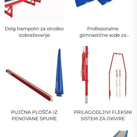
Dolg trampolin za otroško
Profesionalne
izobraževanje
gimnastične sode za
tekme in učenje za
paralelne sode Sport in
zabava Izdelek
PUJČNA PLOŠČA IZ
PRILAGODLJIVI FLEKSNI
PENOVANE SPUME
SISTEM ZA OKVIRE