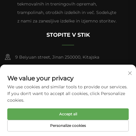
tekmovalnih in treningovih opremah,
trampolinah, otroških izdelkih in več. Sodelujte
z nami za zanesljive izdelke in izjemno storitev.
STOPITE V STIK
9 Beiyuan street, Jinan 250000, Kitajska
+86-13953181569
We value your privacy
[email protected]
We use cookies and similar tools to provide our services.
If you don't want to accept all cookies, click Personalize
cookies.
Avtorske pravice © 2026 Tianhui Sports. Vse pravice pridržane.
Accept all
Pravilnik o zasebnosti
Personalize cookies
DOMOV
IZDELKI
E-POŠTA
TEL.