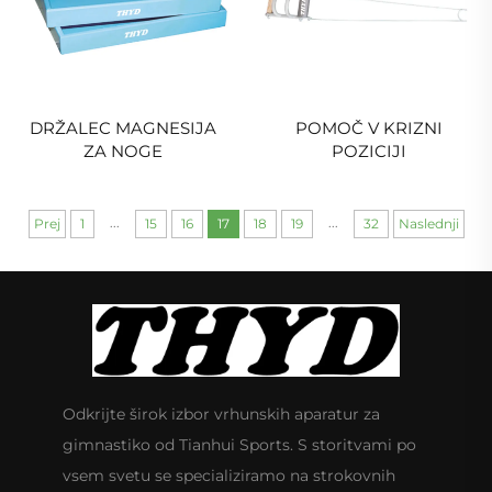
DRŽALEC MAGNESIJA
POMOČ V KRIZNI
ZA NOGE
POZICIJI
...
...
Prej
1
15
16
17
18
19
32
Naslednji
Odkrijte širok izbor vrhunskih aparatur za
gimnastiko od Tianhui Sports. S storitvami po
vsem svetu se specializiramo na strokovnih