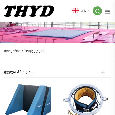
KA
Მთავარი>
Პროდუქტები
ᲧᲕᲔᲚᲐ ᲞᲠᲝᲓᲣᲥᲘ