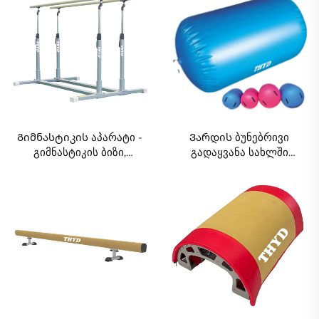
ჩამორთვის გარეშე
ქალაქი ჯაჭვის ჯაჭვის
ჯაჭვის და ჯაჭვის ჯაჭვის
წყარო დაწყებით
Გიმნასტიკის აპარატი -
Ვარდის ბუნებრივი
გიმნასტიკის ბიზი,
გადაყვანა სახლში
შორისთვის
გამოყენებისთვის იოგა
ტრენინგისთვის
სპორტული სასიამოვნო