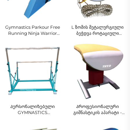
Gymnastics Parkour Free
L ზომის მეტალურგიული
Running Ninja Warrior
ბეჭდვა როტაციული
Mat Foam Warrior Wall
სტრუქტურა კintის სტილი
Mat ბავშვთა სპორტული
გიმნასტიკის
აქტივობისა და
ჩრდილოეთში ბეჭდვა
სასიამოვნო დროსთვის
ტუმბლინგისთვის
ტრამპლინის და სხვა
აკრობატული
სამუშაოებისთვის
Პერსონალიზებული
Პროფესიონალური
GYMNASTICS
გიმნასტიკის აპარატი -
თვითმფრინავი ტრენინგი
ცხოველი სამაღალო
ნებისმიერი ბარი