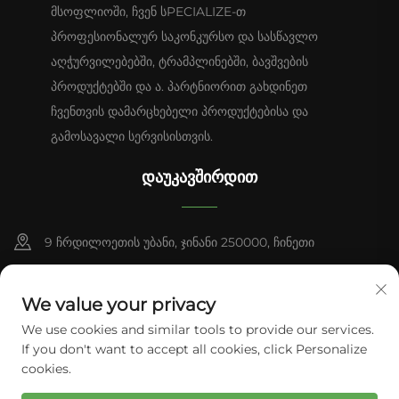
მსოფლიოში, ჩვენ სPECIALIZE-თ
პროფესიონალურ საკონკურსო და სასწავლო
აღჭურვილებებში, ტრამპლინებში, ბავშვების
პროდუქტებში და ა. პარტნიორით გახდინეთ
ჩვენთვის დამარცხებელი პროდუქტებისა და
გამოსავალი სერვისისთვის.
ᲓᲐᲣᲙᲐᲕᲨᲘᲠᲓᲘᲗ
9 ჩრდილოეთის უბანი, ჯინანი 250000, ჩინეთი
+86-13953181569
We value your privacy
[email protected]
We use cookies and similar tools to provide our services.
If you don't want to accept all cookies, click Personalize
cookies.
Საავტორო უფლებები © 2026 Tianhui Sports. ყველა უფლება