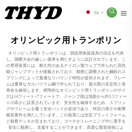
JA
オリンピック用トランポリン
オリンピック用トランポリンは、競技用体操器具の頂点を代表
し、国際大会の厳しい基準を満たすように設計されています。こ
の専用装置には、耐久性のあるナイロン製ウェブで作られた高性
能ジャンプマットが搭載されており、精密に調整された鋼鉄のス
プリングによって最適なリバウンド特性が提供されます。フレー
ムは重厚なガルバリウム鋼で作られており、最大限の安定性と長
寿命を確保します。標準的なオリンピック用トランポリンのサイ
ズは14フィート×7フィートで、ジャンプ面は地面から約3.5フィー
トの高さに設置されています。安全性を確保するため、スプリン
グやフレームを覆う安全パッドが必須であり、特定の厚さや衝撃
吸収要件を満たしています。この装置には安定プラットフォーム
と観察デッキが含まれており、コーチがトレーニング中に選手を
安全に観察し、支援することができます。高度な製造技術によ