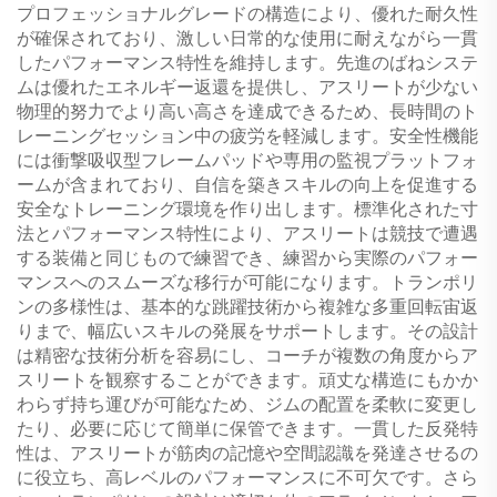
プロフェッショナルグレードの構造により、優れた耐久性
が確保されており、激しい日常的な使用に耐えながら一貫
したパフォーマンス特性を維持します。先進のばねシステ
ムは優れたエネルギー返還を提供し、アスリートが少ない
物理的努力でより高い高さを達成できるため、長時間のト
レーニングセッション中の疲労を軽減します。安全性機能
には衝撃吸収型フレームパッドや専用の監視プラットフォ
ームが含まれており、自信を築きスキルの向上を促進する
安全なトレーニング環境を作り出します。標準化された寸
法とパフォーマンス特性により、アスリートは競技で遭遇
する装備と同じもので練習でき、練習から実際のパフォー
マンスへのスムーズな移行が可能になります。トランポリ
ンの多様性は、基本的な跳躍技術から複雑な多重回転宙返
りまで、幅広いスキルの発展をサポートします。その設計
は精密な技術分析を容易にし、コーチが複数の角度からア
スリートを観察することができます。頑丈な構造にもかか
わらず持ち運びが可能なため、ジムの配置を柔軟に変更し
たり、必要に応じて簡単に保管できます。一貫した反発特
性は、アスリートが筋肉の記憶や空間認識を発達させるの
に役立ち、高レベルのパフォーマンスに不可欠です。さら