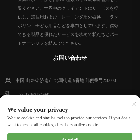
覧ください。世界中のクライアントにサービスを提
供し、競技用およびトレーニング用の器具、トラン
ポリン、子ども用品などを専門としています。信頼
できる製品と優れたサービスを求めて私たちとパー
トナーシップを結んでください。
お問い合わせ
中国 山東省 济南市 北園街道 9番地 郵便番号250000
+86-13953181569
[email protected]
We value your privacy
We use cookies and similar tools to provide our services. If you don't
want to accept all cookies, click Personalize cookies.
著作権 © Tianhui Sports. 全ての権利は留保されます。
プライバシーポ
Accept all