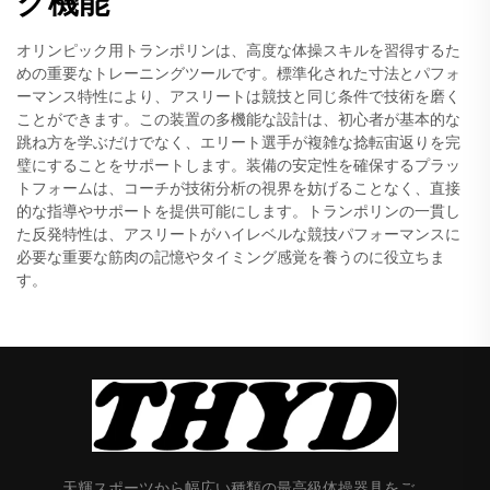
グ機能
オリンピック用トランポリンは、高度な体操スキルを習得するた
めの重要なトレーニングツールです。標準化された寸法とパフォ
ーマンス特性により、アスリートは競技と同じ条件で技術を磨く
ことができます。この装置の多機能な設計は、初心者が基本的な
跳ね方を学ぶだけでなく、エリート選手が複雑な捻転宙返りを完
璧にすることをサポートします。装備の安定性を確保するプラッ
トフォームは、コーチが技術分析の視界を妨げることなく、直接
的な指導やサポートを提供可能にします。トランポリンの一貫し
た反発特性は、アスリートがハイレベルな競技パフォーマンスに
必要な重要な筋肉の記憶やタイミング感覚を養うのに役立ちま
す。
天輝スポーツから幅広い種類の最高級体操器具をご