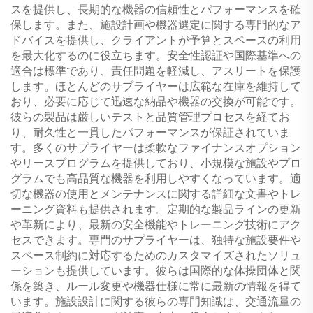
スを提供し、長期的な機器の信頼性とパフォーマンスを確
保します。また、施設計画や機器選定に関する専門的なア
ドバイスを提供し、クライアントが予算とスペースの利用
を最大化するのに役立ちます。安全性認証や国際基準への
適合は標準であり、責任問題を軽減し、アスリートを保護
します。ほとんどのサプライヤーは広範な在庫を維持して
おり、必要に応じて迅速な納品や機器の交換が可能です。
彼らの製品は厳しいテストと品質管理プロセスを経てお
り、耐久性と一貫したパフォーマンスが保証されていま
す。多くのサプライヤーは柔軟なファイナンスオプション
やリースプログラムを提供しており、小規模な施設やプロ
グラムでも高品質な機器を利用しやすくなっています。適
切な機器の使用とメンテナンスに関する詳細な文書やトレ
ーニング資料も提供されます。定期的な製品ラインの更新
や革新により、最新の安全機能やトレーニング技術にアク
セスできます。専門のサプライヤーは、独特な施設要件や
スペース制約に対応するためのカスタマイズされたソリュ
ーションも提供しています。彼らは国際的な体操団体と関
係を築き、ルール変更や機器仕様に常に最新の情報を得て
います。施設設計に関する彼らの専門知識は、交通流量の