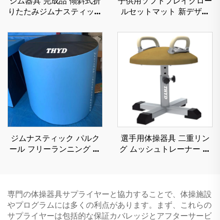
ジム器具 完成品 傾斜式折
子供用ソフトプレイクロー
りたたみジムナスティック
ルセットマット 新デザイ
チーズウェッジマット 子
ン商品 スポンジ／おもち
ども用
ゃ
ジムナスティック パルク
選手用体操器具 二重リン
ール フリーランニング ニ
グ ムッシュトレーナー 訓
ンジャウォリアー 子ども
練用
のスポーツ＆エンターテイ
メント用 泡状シリンダー
マット
専門の体操器具サプライヤーと協力することで、体操施設
やプログラムには多くの利点があります。まず、これらの
サプライヤーは包括的な保証カバレッジとアフターサービ