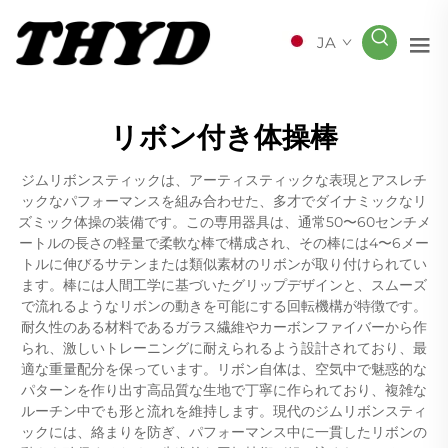
JA
リボン付き体操棒
ジムリボンスティックは、アーティスティックな表現とアスレチ
ックなパフォーマンスを組み合わせた、多才でダイナミックなリ
ズミック体操の装備です。この専用器具は、通常50〜60センチメ
ートルの長さの軽量で柔軟な棒で構成され、その棒には4〜6メー
トルに伸びるサテンまたは類似素材のリボンが取り付けられてい
ます。棒には人間工学に基づいたグリップデザインと、スムーズ
で流れるようなリボンの動きを可能にする回転機構が特徴です。
耐久性のある材料であるガラス繊維やカーボンファイバーから作
られ、激しいトレーニングに耐えられるよう設計されており、最
適な重量配分を保っています。リボン自体は、空気中で魅惑的な
パターンを作り出す高品質な生地で丁寧に作られており、複雑な
ルーチン中でも形と流れを維持します。現代のジムリボンスティ
ックには、絡まりを防ぎ、パフォーマンス中に一貫したリボンの