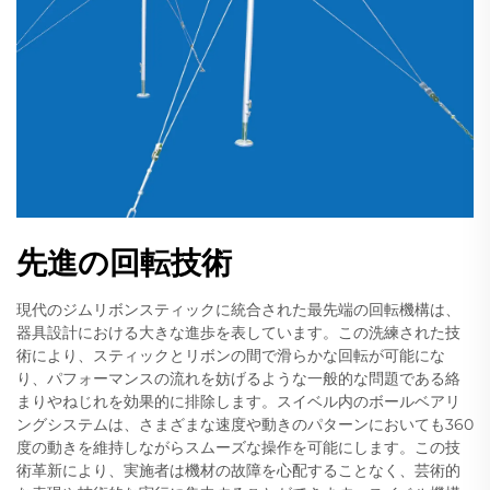
先進の回転技術
現代のジムリボンスティックに統合された最先端の回転機構は、
器具設計における大きな進歩を表しています。この洗練された技
術により、スティックとリボンの間で滑らかな回転が可能にな
り、パフォーマンスの流れを妨げるような一般的な問題である絡
まりやねじれを効果的に排除します。スイベル内のボールベアリ
ングシステムは、さまざまな速度や動きのパターンにおいても360
度の動きを維持しながらスムーズな操作を可能にします。この技
術革新により、実施者は機材の故障を心配することなく、芸術的