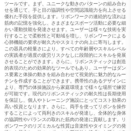
ツールです。まず、ユニークな動きのパターンの組み合わ
せを通じて、手と目の協調性や空間認識能力を向上させる
優れた手段を提供します。リボンワークの連続的な流れは
筋肉の記憶を強化し、さまざまなスポーツ活動に必要な細
かい運動技能を発達させます。ユーザーは様々な技術を実
行することで柔軟性と可動域を増し、リボンワークによる
心肺機能の要求が耐久力やスタミナの向上に寄与します。
この器具の軽量さにより、すべての年齢層やスキルレベル
の実践者が過度の疲労リスクなしに段階的にスキルを発展
させることができます。さらに、リボンスティックは創造
的表現のための効果的なツールでもあり、ユーザーはダン
ス要素と体操の動きを組み合わせて視覚的に魅力的なルー
チンを作成することができます。携帯性のあるデザインに
より、専門の体操施設から家庭環境まで様々な場所で練習
が可能です。現代のリボンスティックの耐久性は長期使用
を保証し、個人やトレーニング施設にとってコスト効果の
高い投資となります。さらに、両手を使ってリボンを操作
することによって両利きのスキルが発達し、全体的な身体
の協調性やバランスの取れた筋肉の発達に貢献します。リ
ボンワークのリズミカルな性質は音楽性やタイミングの発