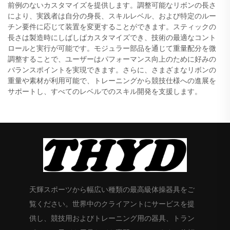
前例のないカスタマイズを提供します。調整可能なリボンの長さ
により、実践者は自分の身長、スキルレベル、および特定のルー
チン要件に応じて装置を変更することができます。スティックの
長さは製造時にしばしばカスタマイズでき、技術の最適なコント
ロールと実行が可能です。モジュラー部品を通じて重量配分を微
調整することで、ユーザーはパフォーマンス向上のために好みの
バランスポイントを実現できます。さらに、さまざまなリボンの
重量や素材が利用可能で、トレーニングから競技仕様への進展を
サポートし、すべてのレベルでのスキル開発を支援します。
天輝スポーツから幅広い種類の最高級体操器具をご
覧ください。世界中のクライアントにサービスを提
供し、競技用およびトレーニング用の器具、トラン