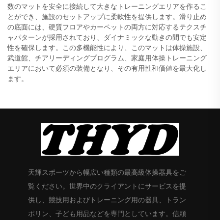
数のマットを安全に接続して大きなトレーニングエリアを作るこ
とができ、施設のセットアップに柔軟性を提供します。滑り止め
の底面には、硬質フロアやカーペットの両方に対応するテクスチ
ャパターンが採用されており、ダイナミックな動きの間でも安定
性を確保します。この多機能性により、このマットは体操施設、
武道館、チアリーディングプログラム、家庭用体操トレーニング
エリアにおいて必須の装備となり、その有用性和価値を最大化し
ます。
天輝スポーツから幅広い種類の最高級体操器具をご
覧ください。世界中のクライアントにサービスを提
供し、競技用およびトレーニング用の器具、トラン
ポリン、子ども用品などを専門としています。信頼