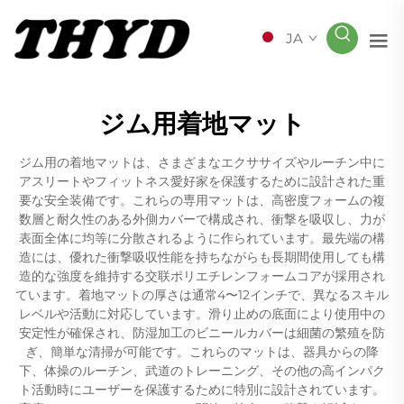
JA
ジム用着地マット
ジム用の着地マットは、さまざまなエクササイズやルーチン中に
アスリートやフィットネス愛好家を保護するために設計された重
要な安全装備です。これらの専用マットは、高密度フォームの複
数層と耐久性のある外側カバーで構成され、衝撃を吸収し、力が
表面全体に均等に分散されるように作られています。最先端の構
造には、優れた衝撃吸収性能を持ちながらも長期間使用しても構
造的な強度を維持する交联ポリエチレンフォームコアが採用され
ています。着地マットの厚さは通常4〜12インチで、異なるスキル
レベルや活動に対応しています。滑り止めの底面により使用中の
安定性が確保され、防湿加工のビニールカバーは細菌の繁殖を防
ぎ、簡単な清掃が可能です。これらのマットは、器具からの降
下、体操のルーチン、武道のトレーニング、その他の高インパク
ト活動時にユーザーを保護するために特別に設計されています。