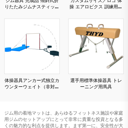
ジム器具 完成品 傾斜式折
カスタムサイズ／ロゴ 体
りたたみジムナスティック
操 エアロビクス 訓練用エ
チーズウェッジマット 子
クササイズ トゥンブル ス
ども用
プリングフロア
体操器具アンカー式独立カ
選手用標準体操器具 トレ
ウンターウェイト（非対称
ーニング用馬具
平行棒用）
ジム用の着地マットは、あらゆるフィットネス施設や家庭
用ジムのセットアップにとって非常に貴重な投資となる多
くの魅力的な利点を提供します。まず第一に、安全性が大