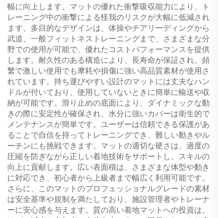
幅に向上します。マットの優れた衝撃吸収能力により、ト
レーニング中の衝撃による怪我のリスクが大幅に低減され
ます。多目的なデザインは、体操やチアリーディングから
武道、一般フィットネストレーニングまで、さまざまな分
野での使用が可能で、優れたコストパフォーマンスを提供
します。耐久性のある構造により、長寿命が保証され、頻
繁で激しい使用でも摩耗や損傷に強い高品質素材が使用さ
れています。持ち運びやすい設計のマットには丈夫なハン
ドルが付いており、使用していないときに簡単に輸送や収
納が可能です。滑り止めの底面により、ダイナミックな動
きの際に安定性が確保され、水分に強いカバーは衛生的で
メンテナンスが簡単です。ユーザーは信頼できる保護があ
ることで自信を持ってトレーニングでき、難しい動きやル
ーチンにも挑戦できます。マットの適切な硬さは、過度の
圧縮を防ぎながら正しい着地技術をサポートし、スキルの
向上に貢献します。広い表面積は、さまざまな体型や動き
に対応でき、初心者から上級者まで幅広く利用可能です。
さらに、このマットのプロフェッショナルグレードの素材
は安全基準や規制を満たしており、施設管理者やトレーナ
ーに安心感を与えます。質の高い着地マットへの投資は、