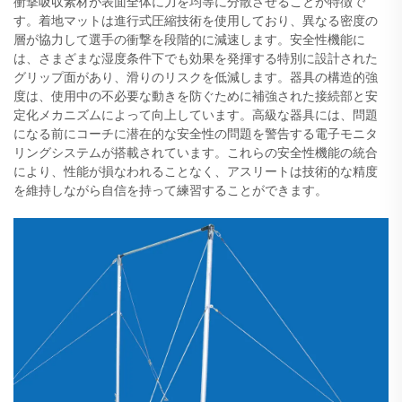
衝撃吸収素材が表面全体に力を均等に分散させることが特徴で
す。着地マットは進行式圧縮技術を使用しており、異なる密度の
層が協力して選手の衝撃を段階的に減速します。安全性機能に
は、さまざまな湿度条件下でも効果を発揮する特別に設計された
グリップ面があり、滑りのリスクを低減します。器具の構造的強
度は、使用中の不必要な動きを防ぐために補強された接続部と安
定化メカニズムによって向上しています。高級な器具には、問題
になる前にコーチに潜在的な安全性の問題を警告する電子モニタ
リングシステムが搭載されています。これらの安全性機能の統合
により、性能が損なわれることなく、アスリートは技術的な精度
を維持しながら自信を持って練習することができます。