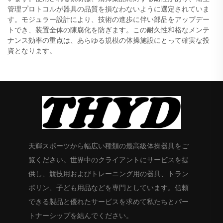
管理プロトコルが器具の品質を損なわないように選定されていま
す。モジュラー設計により、技術の進歩に伴い部品をアップデー
トでき、装置全体の陳腐化を防ぎます。この耐久性和格なメンテ
ナンス効率の重点は、あらゆる規模の体操施設にとって確実な投
資となります。
天輝スポーツから幅広い種類の最高級体操器具をご
覧ください。世界中のクライアントにサービスを提
供し、競技用およびトレーニング用の器具、トラン
ポリン、子ども用品などを専門としています。信頼
できる製品と優れたサービスを求めて私たちとパー
トナーシップを結んでください。