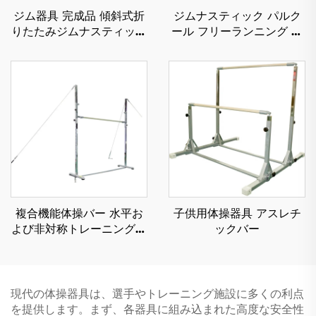
ジム器具 完成品 傾斜式折
ジムナスティック パルク
りたたみジムナスティック
ール フリーランニング ニ
チーズウェッジマット 子
ンジャウォリアー 子ども
ども用
のスポーツ＆エンターテイ
メント用 泡状シリンダー
マット
複合機能体操バー 水平お
子供用体操器具 アスレチ
よび非対称トレーニング用
ックバー
体操器具
現代の体操器具は、選手やトレーニング施設に多くの利点
を提供します。まず、各器具に組み込まれた高度な安全性