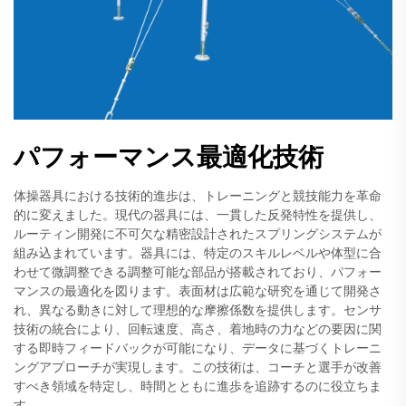
パフォーマンス最適化技術
体操器具における技術的進歩は、トレーニングと競技能力を革命
的に変えました。現代の器具には、一貫した反発特性を提供し、
ルーティン開発に不可欠な精密設計されたスプリングシステムが
組み込まれています。器具には、特定のスキルレベルや体型に合
わせて微調整できる調整可能な部品が搭載されており、パフォー
マンスの最適化を図ります。表面材は広範な研究を通じて開発さ
れ、異なる動きに対して理想的な摩擦係数を提供します。センサ
技術の統合により、回転速度、高さ、着地時の力などの要因に関
する即時フィードバックが可能になり、データに基づくトレーニ
ングアプローチが実現します。この技術は、コーチと選手が改善
すべき領域を特定し、時間とともに進歩を追跡するのに役立ちま
す。