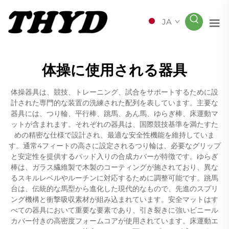
JA
体操に使用される器具
体操器具は、競技、トレーニング、試合をサポートするために設
計された専門的な装置の洗練された配列を表しています。主要な
器具には、つり輪、平行棒、跳馬、あん馬、ゆらぎ棒、床運動マ
ットが含まれます。それぞれの器具は、国際競技基準を満たすた
めの精密な仕様で設計され、最適な安全性機能を維持していま
す。通常4フィートの高さに設定されるつり輪は、必要なグリップ
と安定性を提供するパッド入りの合成カバーが特徴です。ゆらぎ
棒は、ガラス繊維製で木製のコーティングが施されており、異な
るスキルレベルやルーチンに対応するために調整可能です。跳馬
台は、伝統的な馬型から進化した現代的なもので、先進のスプリ
ング機構と衝撃吸収素材が組み込まれています。安全マットはす
べての器具において重要な要素であり、引き裂きに強いビニール
カバー付きの高密度フォームコアが使用されています。床運動エ