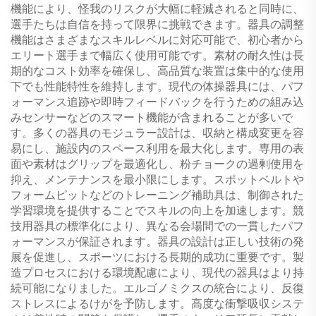
機能により、怪我のリスクが大幅に軽減されると同時に、
選手たちは自信を持って限界に挑戦できます。器具の調整
機能はさまざまなスキルレベルに対応可能で、初心者から
エリート選手まで幅広く使用可能です。素材の耐久性は長
期的なコスト効率を確保し、高品質な装置は集中的な使用
下でも性能特性を維持します。現代の体操器具には、パフ
ォーマンス追跡や即時フィードバックを行うための組み込
みセンサーなどのスマート機能が含まれることが多いで
す。多くの器具のモジュラー設計は、収納と構成変更を容
易にし、施設内のスペース利用を最大化します。専用の表
面や素材はグリップを最適化し、粉チョークの過剰使用を
抑え、メンテナンスを最小限にします。スポットベルトや
フォームピットなどのトレーニング補助具は、制御された
学習環境を提供することでスキルの向上を加速します。競
技用器具の標準化により、異なる会場間での一貫したパフ
ォーマンスが保証されます。器具の設計は正しい技術の発
展を促進し、スポーツにおける長期的成功に重要です。製
造プロセスにおける環境配慮により、現代の器具はより持
続可能になりました。エルゴノミクスの統合により、反復
ストレスによるけがを予防します。高度な衝撃吸収システ