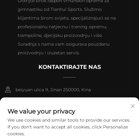
Otkrijte širok raspon vrhunskih oprema za
gimnastiku od Tianhui Sports. Služimo
klijentima širom svijeta, specijalizirajući se na
profesionalnu natjecnu i trening opremu,
trampoline, djecijsku proizvodnju i više.
Suradnja s nama vam osigurava pouzdanu
proizvodnju i izuzetan servis.
KONTAKTIRAJTE NAS
beiyuan ulica 9, Jinan 250000, Kina
+86-13953181569
We value your privacy
[email protected]
We use cookies and similar tools to provide our services.
If you don't want to accept all cookies, click Personalize
cookies.