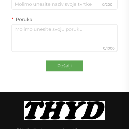
0/200
Poruka
0/1000
Pošalji