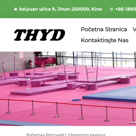
beiyuan ulica 9, Jinan 250000, Kina
+86-189
Početna Stranica
V
Kontaktirajte Nas
>
Početna>
Proizvodi
Ekstremni parkour