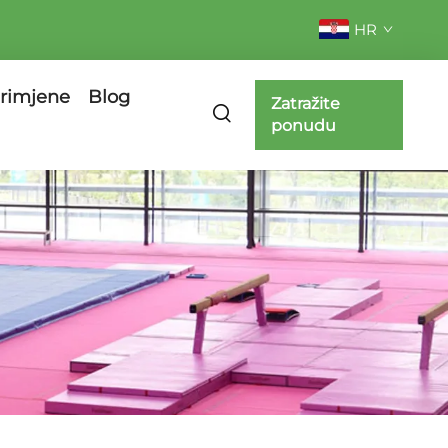
HR
rimjene
Blog
Zatražite
ponudu