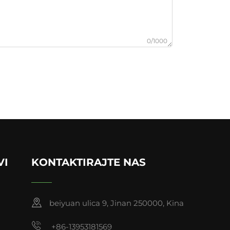
0/1000
VI
KONTAKTIRAJTE NAS
beiyuan ulica 9, Jinan 250000, Kina
+86-13953181569