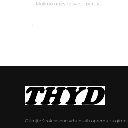
Otkrijte širok raspon vrhunskih oprema za gimn