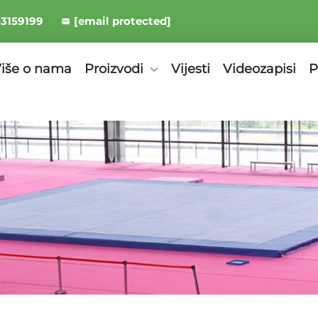
53159199
[email protected]
iše o nama
Proizvodi
Vijesti
Videozapisi
P