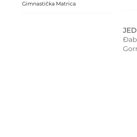
Gimnastička Matrica
JED
Đab
Gorn