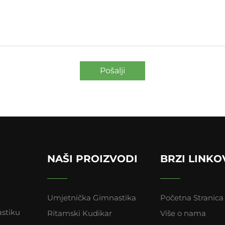
Pošalji
NAŠI PROIZVODI
BRZI LINKO
Umjetnička Gimnastika
Početna Stranica
astiku
Ritamski Kudikar
Više o nama