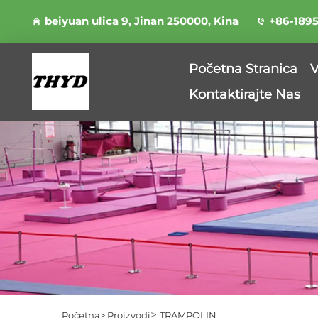
beiyuan ulica 9, Jinan 250000, Kina
+86-189
Početna Stranica
V
Kontaktirajte Nas
>
Početna>
Proizvodi
TRAMPOLIN