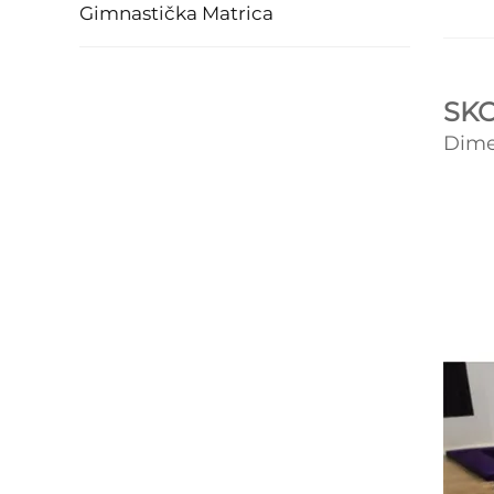
Gimnastička Matrica
SK
Dime