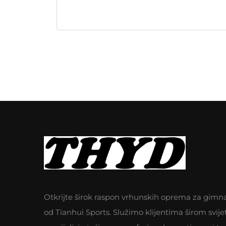
Otkrijte širok raspon vrhunskih oprema za gimn
od Tianhui Sports. Služimo klijentima širom svije