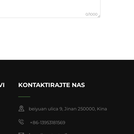
0/1000
VI
KONTAKTIRAJTE NAS
beiyuan ulica 9, Jinan 250000, Kina
+86-13953181569