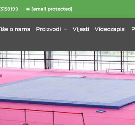
53159199
[email protected]
iše o nama
Proizvodi
Vijesti
Videozapisi
P