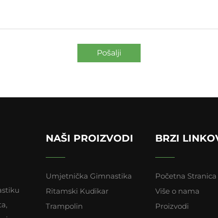
Pošalji
NAŠI PROIZVODI
BRZI LINKO
Umjetnička Gimnastika
Početna Stranica
astiku
Ritamski Kudikar
Više o nama
ta,
Trampolin
Proizvodi