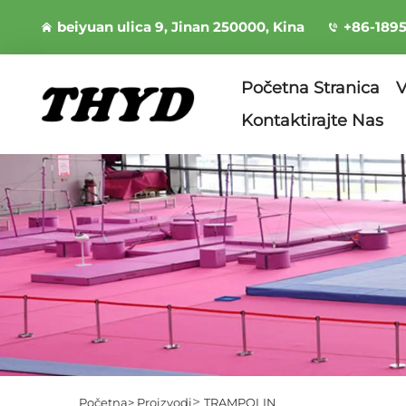
beiyuan ulica 9, Jinan 250000, Kina
+86-189
Početna Stranica
V
Kontaktirajte Nas
>
Početna>
Proizvodi
TRAMPOLIN