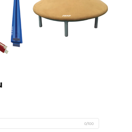
u
0/100