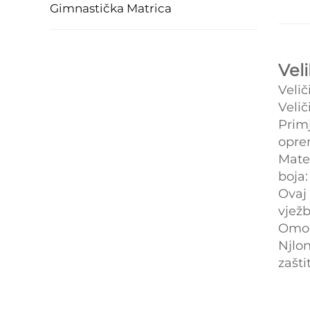
Gimnastička Matrica
Vel
Veli
Veli
Primj
opre
Mater
boja:
Ovaj 
vjež
Omog
Njlo
zašti