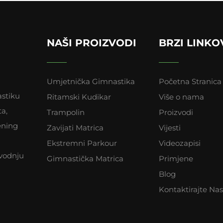
NAŠI PROIZVODI
BRZI LINKO
Umjetnička Gimnastika
Početna Stranica
astiku
Ritamski Kudikar
Više o nama
ta,
Trampolin
Proizvodi
rening
Zavijati Matrica
Vijesti
Ekstremni Parkour
Videozapisi
vodnju
Gimnastička Matrica
Primjene
Blog
Kontaktirajte Nas