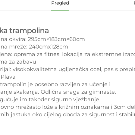
Pregled
ika trampolina
čina okvira: 295cm×183cm×60cm
čina mreže: 240cmx128cm
ena: oprema za fitnes, lokacija za ekstremne izaz
ma za zabavu
ijal: visokokvalitetna ugljenačka ocel, pas s pre
 Plava
trampolin je posebno razvijen za učenje i
banje skakanja. Odlična snaga za gimnaste.
ućuje im također sigurno vježbanje.
novno mrežasto lože s križnim oznakama i 3cm deb
tnih jastuka oko cijelog oboda za sigurnost i stabil