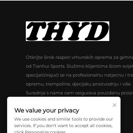
Otkrijte širok raspon vrhunskih oprema za gimn
od Tianhui Sports. Služimo klijentima širom svije
specijalizirajući se na profesionalnu natjecnu i t
opremu, trampoline, djecijsku proizvodnju i više.
Suradnja s nama vam osigurava pouzdanu proiz
i izuzetan servis.
We value your privacy
We use cookies and similar tools to provide our
services. If you don't want to accept all cookies,
click Personalize cookies.