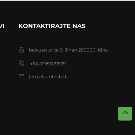
VI
KONTAKTIRAJTE NAS
beiyuan ulica 9, Jinan 250000, Kina
+86-13953181569
[email protected]