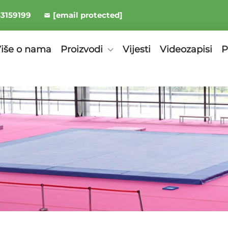
53159199
[email protected]
iše o nama
Proizvodi
Vijesti
Videozapisi
P