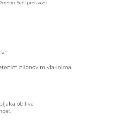
Preporučeni proizvodi
ove
pletenim nilonovim vlaknima
ljaka obiliva
nost.