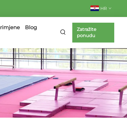
HR
rimjene
Blog
Zatražite
ponudu