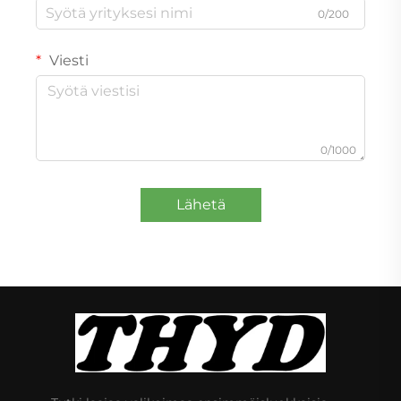
0/200
Viesti
0/1000
Lähetä