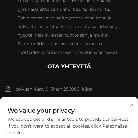
Tutki laajaa valikoimaa ensimmäisluokkaisia
gymnastilaitteita Tianhui Sports -brändiltä.
Palvelemme asiakkaita ympäri maailmaa ja
erikoistumme kilpailu- ja harjoitusvarusteisiin,
hypytelineisiin, lasten tuotteisiin ja muihin.
Toimi meidän kanssamme luotettavien
tuotteiden ja erinomaisen palvelun saamiseksi.
OTA YHTEYTTÄ
beiyuan -katu 9, Jinan 250000, Kiina
+86-13953181569
We value your privacy
[email protected]
We use cookies and similar tools to provide our services.
If you don't want to accept all cookies, click Personalize
cookies.