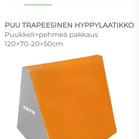
PUU TRAPEESINEN HYPPYLAATIKKO
Puukkeli+pehmeä pakkaus
120×70-20×50cm