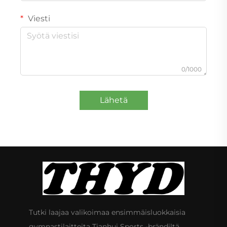
Viesti
0/1000
Lähetä
Tutki laajaa valikoimaa ensimmäisluokkaisia
gymnastilaitteita Tianhui Sports -brändiltä.