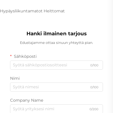
Hypäysliikuntamatot Heittomat
Hanki ilmainen tarjous
Edustajamme ottaa sinuun yhteyttä pian.
Sähköposti
0/100
Nimi
0/100
Company Name
0/200