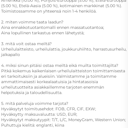
Amerikka (10.00 %), Pohjois-Eurooppa (5.00 %), Etelä-Eurooppa 
(5.00 %), Etelä-Aasia (5.00 %), kotimainen markkinat (5.00 %). 
Toimistossamme on yhteensä noin 1-4 henkilöä. 
2. miten voimme taata laadun?   
Aina ennakkotuotantomalli ennen massatuotantoa;   
Aina lopullinen tarkastus ennen lähetystä;   
3. mitä voit ostaa meiltä?   
Urheilulaitteisto, urheilulattia, joukkuruhiihto, harrastusurheilu, 
jalkapallo 
4. miksi sinun pitäisi ostaa meiltä eikä muilta toimittajilta?   
Pitkä kokemus kaikenlaisen urheilulaitteiston toimittamisesta 
eri tarkoituksiin ja alueisiin. Valmistamme ja toimitamme 
ammattimaisesti korkealaatuisia ja hintatasoisia 
urheilutuotteita asiakkaillemme tarjoten enemmän 
helpotuksia ja taloudellisuutta. 
5. mitä palveluja voimme tarjota?   
Hyväksytyt toimitusehdot: FOB, CFR, CIF, EXW;   
Hyväksytty maksuvaluutta: USD, EUR; 
Hyväksytyt maksutyypit: T/T, L/C, MoneyGram, Western Union; 
Puhuttuja kielitä: englanti, kiina 