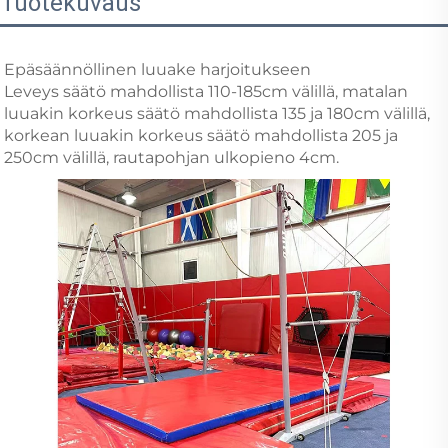
Tuotekuvaus
Epäsäännöllinen luuake harjoitukseen
Leveys säätö mahdollista 110-185cm välillä, matalan
luuakin korkeus säätö mahdollista 135 ja 180cm välillä,
korkean luuakin korkeus säätö mahdollista 205 ja
250cm välillä, rautapohjan ulkopieno 4cm.