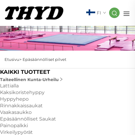
FI
Etusivu>
Epäsäännölliset pilvet
KAIKKI TUOTTEET
Taiteellinen Kunta-Urheilu
Lattialla
Kaksikoristehyppy
Hyppyhepo
Rinnakkaissaukat
Vaakasaukko
Epäsäännölliset Saukat
Painopalkki
Virkeilypyörät