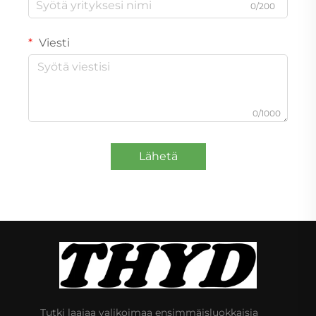
0/200
Viesti
0/1000
Lähetä
Tutki laajaa valikoimaa ensimmäisluokkaisia