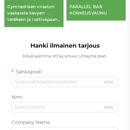
Gymnastisen viraston
PARALLEL BAR
vaakarata kevyen
KORKEUSVAUNU
teräksen ja rostivapaan
teräksen avulla
Hanki ilmainen tarjous
Edustajamme ottaa sinuun yhteyttä pian.
Sähköposti
0/100
Nimi
0/100
Company Name