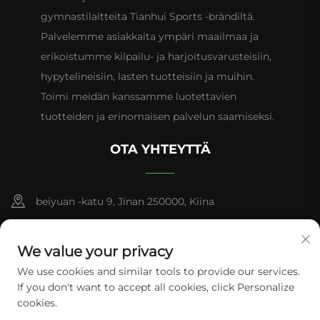
gymnastilaitteita Tianhui Sports -brändiltä.
Palvelemme asiakkaita ympäri maailmaa ja
erikoistumme kilpailu- ja harjoitusvarusteisiin,
hypytelineisiin, lasten tuotteisiin ja muihin.
Toimi meidän kanssamme luotettavien
tuotteiden ja erinomaisen palvelun saamiseksi.
OTA YHTEYTTÄ
beiyuan -katu 9, Jinan 250000, Kiina
+86-13953181569
We value your privacy
[email protected]
We use cookies and similar tools to provide our services.
If you don't want to accept all cookies, click Personalize
cookies.