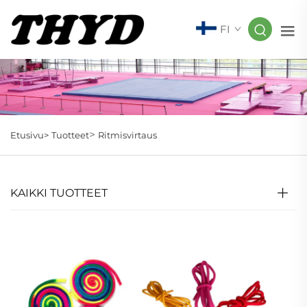
FI
>
Etusivu>
Tuotteet
Ritmisvirtaus
KAIKKI TUOTTEET