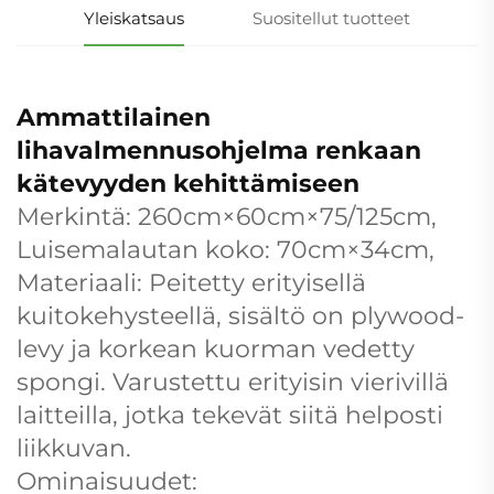
Yleiskatsaus
Suositellut tuotteet
Ammattilainen
lihavalmennusohjelma renkaan
kätevyyden kehittämiseen
Merkintä: 260cm×60cm×75/125cm,
Luisemalautan koko: 70cm×34cm,
Materiaali: Peitetty erityisellä
kuitokehysteellä, sisältö on plywood-
levy ja korkean kuorman vedetty
spongi. Varustettu erityisin vierivillä
laitteilla, jotka tekevät siitä helposti
liikkuvan.
Ominaisuudet: