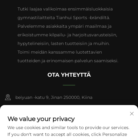
Tutki laajaa valikoimaa ensimmäisluokkaisia
gymnastilaitteita Tianhui Sports -brändiltä.
Palvelemme asiakkaita ympäri maailmaa ja
erikoistumme kilpailu- ja harjoitusvarusteisiin,
hypytelineisiin, lasten tuotteisiin ja muihin.
Toimi meidän kanssamme luotettavien
tuotteiden ja erinomaisen palvelun saamiseksi.
OTA YHTEYTTÄ
beiyuan -katu 9, Jinan 250000, Kiina
+86-13953181569
We value your privacy
[email protected]
We use cookies and similar tools to provide our services.
If you don't want to accept all cookies, click Personalize