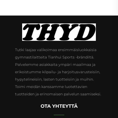
Tutki laajaa valikoimaa ensimmäisluokkaisia
gymnastilaitteita Tianhui Sports -brändiltä.
Palvelemme asiakkaita ympäri maailmaa ja
erikoistumme kilpailu- ja harjoitusvarusteisiin,
hypytelineisiin, lasten tuotteisiin ja muihin.
Toimi meidän kanssamme luotettavien
tuotteiden ja erinomaisen palvelun saamiseksi.
OTA YHTEYTTÄ