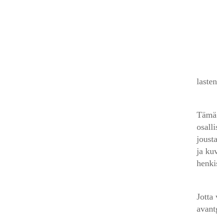
lasten
Tämä 
osall
joust
ja ku
henki
Jotta
avant