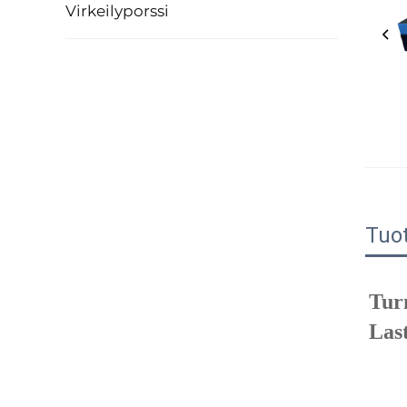
Virkeilyporssi
Tuo
Tur
Las