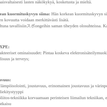
aisvaltaisesti lasten näkökykyä, kosketusta ja mieltä. 
ean kuormituskyvyn siima: 
Hän korkean kuormituskyvyn sii
sen kovuutta voidaan merkittävästi lisätä. 
iltuna tavallisiinスポongeihin saman tiheyden olosuhteissa. Kan
 XPE: 
akteeriset ominaisuudet: Pintaa koskeva elektronisäteilymuok
lisuus ja terveys; 
vuus:   
lämpöisolointi, joustavuus, erinomainen joustavuus ja värinpoi
 liekitystyyppi 
liitos-tekniikka korvaamaan perinteisen liimailun tekniikan, ed
atkaisu 