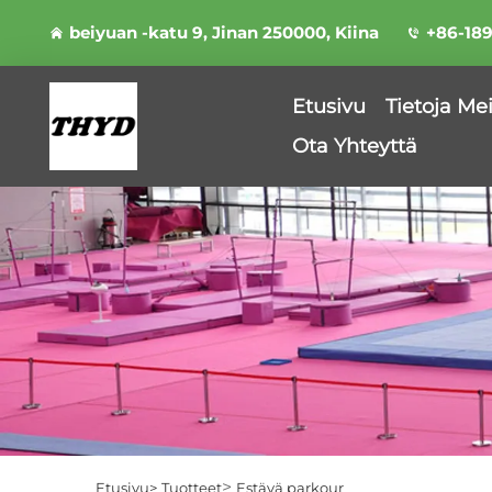
beiyuan -katu 9, Jinan 250000, Kiina
+86-18
Etusivu
Tietoja Me
Ota Yhteyttä
>
Etusivu>
Tuotteet
Estävä parkour