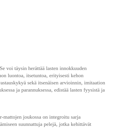
Se voi täysin herättää lasten innokkuuden 
n luontoa, itsetuntoa, erityisesti kehon 
vastauskykyä sekä itsenäisen arvioinnin, imitaation 
sessa ja parannuksessa, edistää lasten fyysistä ja 
-mattojen joukossa on integroitu sarja 
ämiseen suunnattuja pelejä, jotka kehittävät 