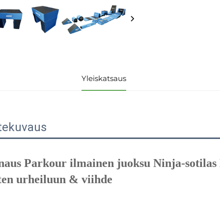
Yleiskatsaus
tekuvaus
naus Parkour ilmainen juoksu Ninja-sotila
ten urheiluun & viihde 