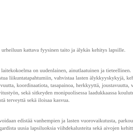
 urheiluun kattava fyysinen taito ja älykäs kehitys lapsille. 
laitekokoelma on uudenlainen, ainutlaatuinen ja tieteellinen. 
istua liikuntatapahtumiin, vahvistaa lasten älykkyyskykyjä, keho
avuutta, koordinaatiota, tasapainoa, herkkyyttä, joustavuutta, 
vitustyön, sekä sitkeyden monipuolisessa laadukkaassa koulutuk
stä terveyttä sekä iloisaa kasvua. 
 voidaan edistää vanhempien ja lasten vuorovaikutusta, parkour
gardista uusia lapsiluoksia viihdekalusteita sekä aivojen kehitt