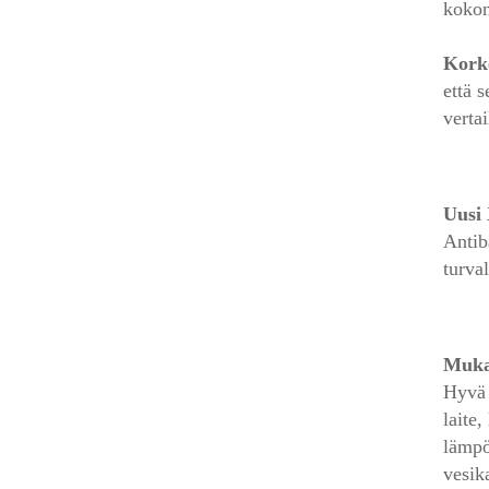
kokon
Kork
että 
verta
Uusi
Antib
turval
Muka
Hyvä 
laite,
lämpö
vesik