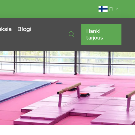
FI
uksia
Blogi
Hanki
tarjous