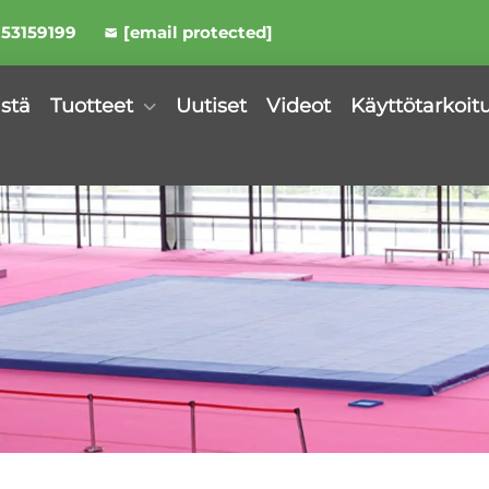
953159199
[email protected]
istä
Tuotteet
Uutiset
Videot
Käyttötarkoit