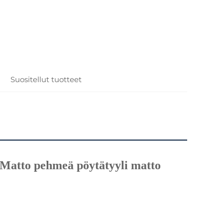
Suositellut tuotteet
s Matto pehmeä 
pöytätyyli 
matto 