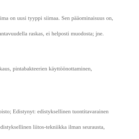
ma on uusi tyyppi siimaa. Sen pääominaisuus on, 
tavuudella raskas, ei helposti muodosta; jne. 
kaus, pintabakteerien käyttöönottaminen, 
sto; Edistynyt: edistyksellinen tuontitavarainen 
istyksellinen liitos-tekniikka ilman seurausta, 