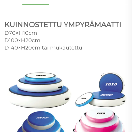
KUINNOSTETTU YMPYRÄMAATTI
D70×H10cm
D100×H20cm
D140×H20cm tai mukautettu