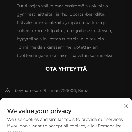
Tutki laajaa valikoimaa ensimmäisluokkaisia
gymnastilaitteita Tianhui Sports -brändiltä.
Palvelemme asiakkaita ympäri maailmaa ja
erikoistumme kilpailu- ja harjoitusvarusteisiin,
hypytelineisiin, lasten tuotteisiin ja muihin.
Toimi meidän kanssamme luotettavien
tuotteiden ja erinomaisen palvelun saamiseksi.
OTA YHTEYTTÄ
beiyuan -katu 9, Jinan 250000, Kiina
+86-13953181569
We value your privacy
[email protected]
We use cookies and similar tools to provide our services.
If you don't want to accept all cookies, click Personalize