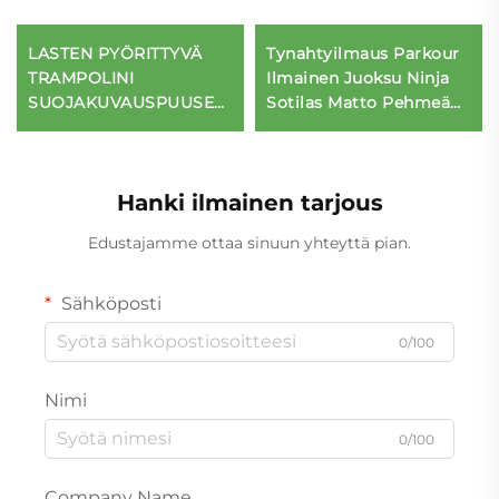
LASTEN PYÖRITTYVÄ
Tynahtyilmaus Parkour
TRAMPOLINI
Ilmainen Juoksu Ninja
SUOJAKUVAUSPUUSETT
Sotilas Matto Pehmeä
IIN
Matto Lasten Urheiluun
& Viihdeeseen
Hanki ilmainen tarjous
Edustajamme ottaa sinuun yhteyttä pian.
Sähköposti
0/100
Nimi
0/100
Company Name