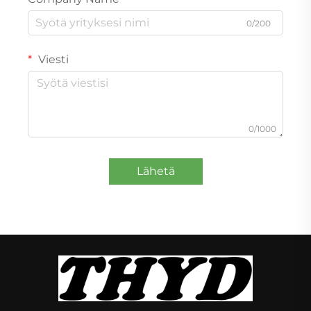
0/200
Viesti
0/1000
Lähetä