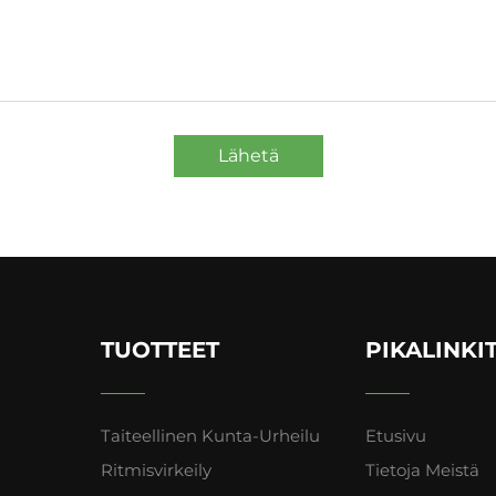
Lähetä
TUOTTEET
PIKALINKI
Taiteellinen Kunta-Urheilu
Etusivu
Ritmisvirkeily
Tietoja Meistä