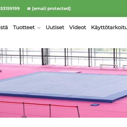
953159199
[email protected]
istä
Tuotteet
Uutiset
Videot
Käyttötarkoit