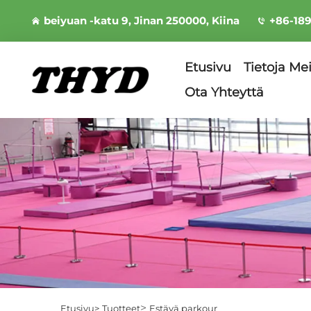
beiyuan -katu 9, Jinan 250000, Kiina
+86-18
Etusivu
Tietoja Me
Ota Yhteyttä
>
Etusivu>
Tuotteet
Estävä parkour