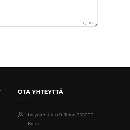
0/1000
T
OTA YHTEYTTÄ
beiyuan -katu 9, Jinan 250000,
Kiina