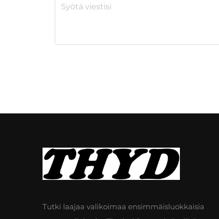
Tutki laajaa valikoimaa ensimmäisluokkaisia