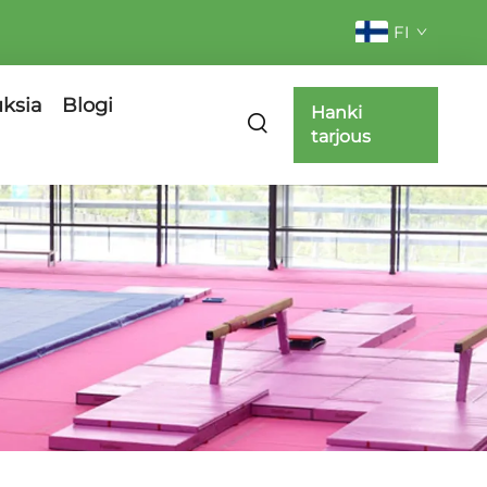
FI
uksia
Blogi
Hanki
tarjous