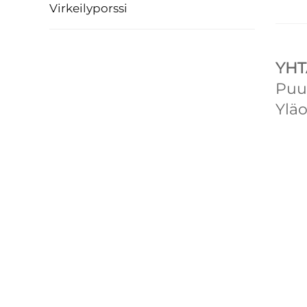
Virkeilyporssi
YHT
Puu
Ylä