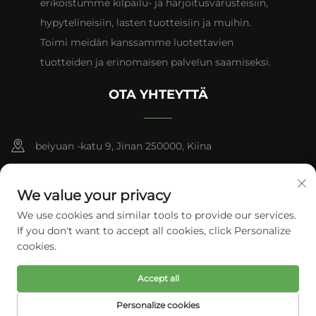
erikoistumme kilpailu- ja harjoitusvarusteisiin,
hypytelineisiin, lasten tuotteisiin ja muihin.
Toimi meidän kanssamme luotettavien
tuotteiden ja erinomaisen palvelun saamiseksi.
OTA YHTEYTTÄ
beiyuan -katu 9, Jinan 250000, Kiina
+86-13953181569
We value your privacy
[email protected]
We use cookies and similar tools to provide our services.
If you don't want to accept all cookies, click Personalize
cookies.
Copyright © Tianhui Sports. Kaikki oikeudet pidätetään.
Accept all
Yksityisyyskäytännöt
Personalize cookies