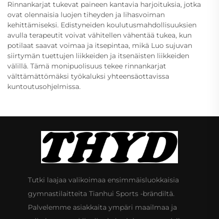
Rinnankarjat tukevat paineen kantavia harjoituksia, jotka
ovat olennaisia luojen tiheyden ja lihasvoiman
kehittämiseksi. Edistyneiden koulutusmahdollisuuksien
avulla terapeutit voivat vähitellen vähentää tukea, kun
potilaat saavat voimaa ja itsepintaa, mikä Luo sujuvan
siirtymän tuettujen liikkeiden ja itsenäisten liikkeiden
välillä. Tämä monipuolisuus tekee rinnankarjat
välttämättömäksi työkaluksi yhteensäottavissa
kuntoutusohjelmissa.
Tutki laajaa valikoimaa ensimmäisluokkaisia
gymnastilaitteita Tianhui Sports -brändiltä.
Palvelemme asiakkaita ympäri maailmaa ja