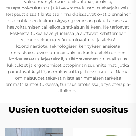
valikoiman yläruumioliikuntaharjoituksia,
tasapainokoulutusta ja kävelymme kuntoutusharjoituksia.
Terapeuttisissa tilanteissa rinnakkaissauvat ovat olennainen
osa potilaiden liikkumiskyvyn ja voiman palauttamisessa
haavoittumisen tai leikkausratkaisun jälkeen. Ne tarjoavat
keskeistä tukea kävelyluokissa ja auttavat kehittämään
ytimen vakautta, yläruumiovoimaa ja yleistä
koordinaatiota. Teknologisen kehityksen ansiosta
rinnakkaissauvien ominaisuuksiin kuuluu elektroninen
korkeusasetusjärjestelmä, sisäänrakennetut turvallisuus
lukitukset ja ergonomiset ottopinnan suunnitelmat, jotka
parantavat käyttäjän mukavuutta ja turvallisuutta. Nämä
ominaisuudet tekevät niistä äärimmäisen tärkeitä
ammattikuntoutuksessa, turnauslaitoksissa ja fysioterapia-
klinikoina.
Uusien tuotteiden suositus