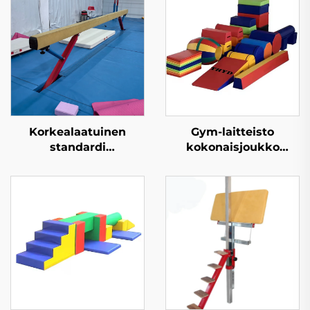
Korkealaatuinen
Gym-laitteisto
standardi
kokonaisjoukko
tasapainopalkki
kallistava kaadettava
ammattikoulutukseen
gymnastia-
juustomatto lapsille