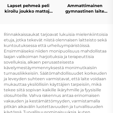
Lapset pehmeä peli
Ammattimainen
kiroilu joukko mattoja
gymnastinen laite
uusi suunnittelu
Vaakapalkki
tuotteetスポONGE /
suojelupeippu
lelu
harjoittelua varten
Rinnakkaissaukat tarjoavat lukuisia mielenkiintoisia
etuja, jotka tekevät niistä olennaisen laitteisto sekä
kuntoutuksessa että urheiluympäristöissä.
Ensimmäiseksi niiden monipuolisuus mahdollistaa
laajan valikoiman harjoituksia ja terapeuttisia
sovelluksia, alkaen perusasteisesta
kävelymestäymmennyksestä monimutkaisiin
turnausliikkeisiin. Säätömahdollisuudet korkeuden
ja leveyden suhteen varmistavat, että laite voidaan
mukauttaa yksilöllisiin käyttäjien tarpeisiin, mikä
tekee siitä sopivan kaikille ikäryhmille ja fyysisille
olosuhteille. Vahva rakennus antaa erinomaisen
vakauden ja kestämättömyyden, varmistamalla
pitkän aikavälin luotettavuuden ja turvallisuuden
käytössä. Turvallisuusominaisuuksia, kuten