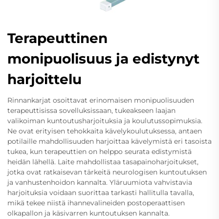
Terapeuttinen
monipuolisuus ja edistynyt
harjoittelu
Rinnankarjat osoittavat erinomaisen monipuolisuuden
terapeuttisissa sovelluksissaan, tukeakseen laajan
valikoiman kuntoutusharjoituksia ja koulutussopimuksia.
Ne ovat erityisen tehokkaita kävelykoulutuksessa, antaen
potilaille mahdollisuuden harjoittaa kävelymistä eri tasoista
tukea, kun terapeuttien on helppo seurata edistymistä
heidän lähellä. Laite mahdollistaa tasapainoharjoitukset,
jotka ovat ratkaisevan tärkeitä neurologisen kuntoutuksen
ja vanhustenhoidon kannalta. Yläruumiota vahvistavia
harjoituksia voidaan suorittaa tarkasti hallitulla tavalla,
mikä tekee niistä ihannevalineiden postoperaattisen
olkapallon ja käsivarren kuntoutuksen kannalta.