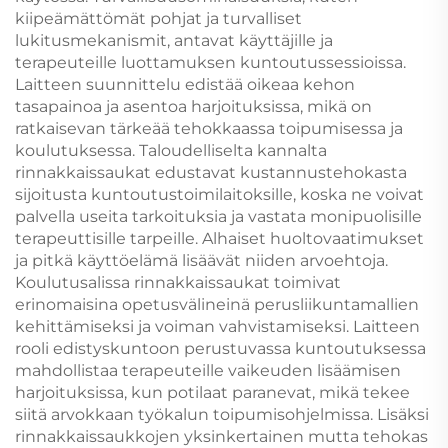
kiipeämättömät pohjat ja turvalliset
lukitusmekanismit, antavat käyttäjille ja
terapeuteille luottamuksen kuntoutussessioissa.
Laitteen suunnittelu edistää oikeaa kehon
tasapainoa ja asentoa harjoituksissa, mikä on
ratkaisevan tärkeää tehokkaassa toipumisessa ja
koulutuksessa. Taloudelliselta kannalta
rinnakkaissaukat edustavat kustannustehokasta
sijoitusta kuntoutustoimilaitoksille, koska ne voivat
palvella useita tarkoituksia ja vastata monipuolisille
terapeuttisille tarpeille. Alhaiset huoltovaatimukset
ja pitkä käyttöelämä lisäävät niiden arvoehtoja.
Koulutusalissa rinnakkaissaukat toimivat
erinomaisina opetusvälineinä perusliikuntamallien
kehittämiseksi ja voiman vahvistamiseksi. Laitteen
rooli edistyskuntoon perustuvassa kuntoutuksessa
mahdollistaa terapeuteille vaikeuden lisäämisen
harjoituksissa, kun potilaat paranevat, mikä tekee
siitä arvokkaan työkalun toipumisohjelmissa. Lisäksi
rinnakkaissaukkojen yksinkertainen mutta tehokas