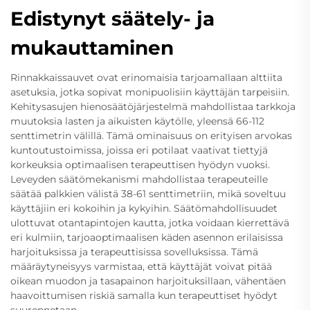
Edistynyt säätely- ja
mukauttaminen
Rinnakkaissauvet ovat erinomaisia tarjoamallaan alttiita
asetuksia, jotka sopivat monipuolisiin käyttäjän tarpeisiin.
Kehitysasujen hienosäätöjärjestelmä mahdollistaa tarkkoja
muutoksia lasten ja aikuisten käytölle, yleensä 66-112
senttimetrin välillä. Tämä ominaisuus on erityisen arvokas
kuntoutustoimissa, joissa eri potilaat vaativat tiettyjä
korkeuksia optimaalisen terapeuttisen hyödyn vuoksi.
Leveyden säätömekanismi mahdollistaa terapeuteille
säätää palkkien välistä 38-61 senttimetriin, mikä soveltuu
käyttäjiin eri kokoihin ja kykyihin. Säätömahdollisuudet
ulottuvat otantapintojen kautta, jotka voidaan kierrettävä
eri kulmiin, tarjoaoptimaalisen käden asennon erilaisissa
harjoituksissa ja terapeuttisissa sovelluksissa. Tämä
määräytyneisyys varmistaa, että käyttäjät voivat pitää
oikean muodon ja tasapainon harjoituksillaan, vähentäen
haavoittumisen riskiä samalla kun terapeuttiset hyödyt
suurennetaan.