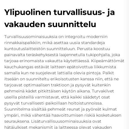
Ylipuolinen turvallisuus- ja
vakauden suunnittelu
Turvallisuusominaisuuksia on integroitu moderniin
rinnakkaispalkkiin, mikä asettaa uusia standardeja
kuntoutuslaitteistön suunnitteluun. Perusta koostuu
painavalta teräskehyksestä laajennetulla tukipohjalla, joka
tarjoaa erinomaista vakautta käytettäessä. Kiipeämättömät
kauchukangas estävät laitteen epätoivottua liikkumista
samalla kun ne suojelevat lattialla olevia pintoja. Palkit
itseään on suunniteltu erikoisotusten kanssa niin, että ne
tarjoavat optimaalisen traktioon ja pysyvät kuitenkin
pehmeinä kädet pitkittäisen käytön aikana. Turvakilvet
useilla pisteillä varmistavat, että kaikki säädetyt osat
pysyvät turvallisesti paikoillaan hoitoistunnoissa.
Suunnitelma sisältää pehmeät reunat ja pyöreät kulmat
ympäri, mikä vähentää haavoittumisen riskiä kosketuksen
seurauksena. Lisäturvallisuusominaisuuksia ovat
hätäjulkiset mekanismit ja laitteessa olevat vakauden