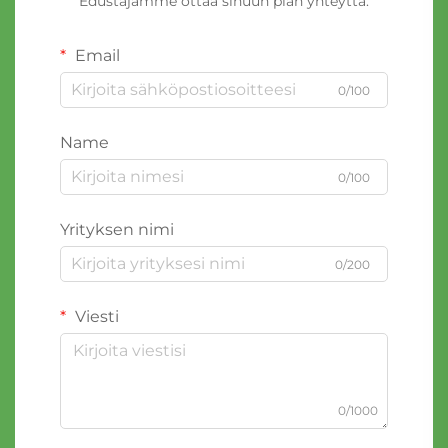
Edustajamme ottaa sinuun pian yhteyttä.
Email
0/100
Name
0/100
Yrityksen nimi
0/200
Viesti
0/1000