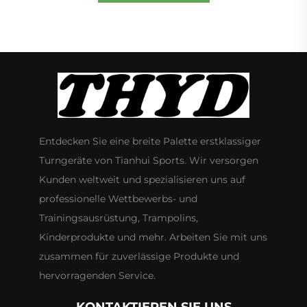
Entdecken Sie eine breite Palette erstklassiger
Turngeräte von Tianhui Sports. Wir versorgen
Kunden weltweit und spezialisieren uns auf
professionelle Wettbewerbs- und
Trainingsausrüstung, Trampolins,
Kinderprodukte und mehr. Arbeiten Sie mit uns
zusammen für zuverlässige Produkte und
hervorragenden Service.
KONTAKTIEREN SIE UNS