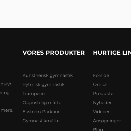
VORES PRODUKTER
HURTIGE LI
Kunstnerisk gymnastik
Forside
dstyr
Rytmisk gymnastik
Om os
er og
Trampolin
Produkter
Oppustelig måtte
Nyheder
 mere.
Ekstrem Parkour
Videoer
Gymnastikmåtte
Ansøgninger
Blog