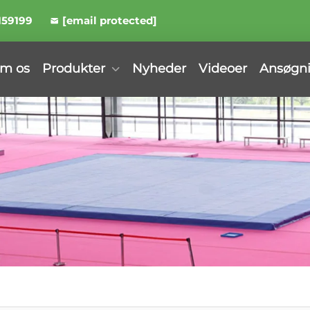
159199
[email protected]
m os
Produkter
Nyheder
Videoer
Ansøgn