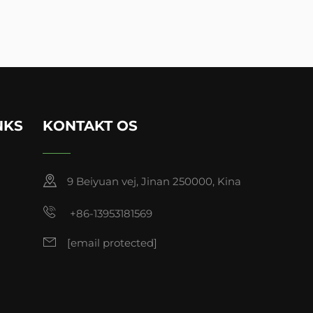
NKS
KONTAKT OS
9 Beiyuan vej, Jinan 250000, Kina
+86-13953181569
[email protected]