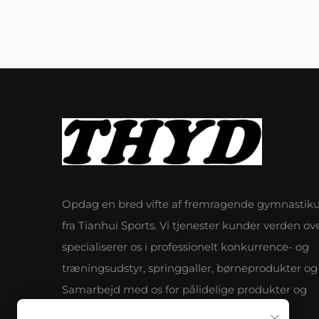
Opdag en bred vifte af fremragende gymnastiku
fra Tianhui Sports. Vi tjenester kunder verden ov
specialiserer os i professionelt konkurrence- og
træningsudstyr, springgaller, børneprodukter og
Samarbejd med os for pålidelige produkter og
fremragende service.