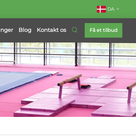
DA
inger
Blog
Kontakt os
Få et tilbud