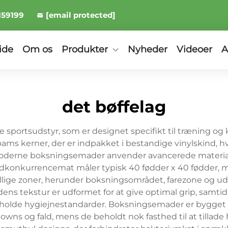
159199
[email protected]
ide
Om os
Produkter
Nyheder
Videoer
A
det bøffelag
 sportsudstyr, som er designet specifikt til træning og
ams kerner, der er indpakket i bestandige vinylskind, h
. Moderne boksningsemader anvender avancerede material
konkurrencemat måler typisk 40 fødder x 40 fødder, me
rskellige zoner, herunder boksningsområdet, farezone o
fladens tekstur er udformet for at give optimal grip, sam
retholde hygiejnestandarder. Boksningsemader er bygg
ns og fald, mens de beholdt nok fasthed til at tillade