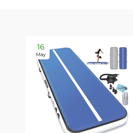
16
May