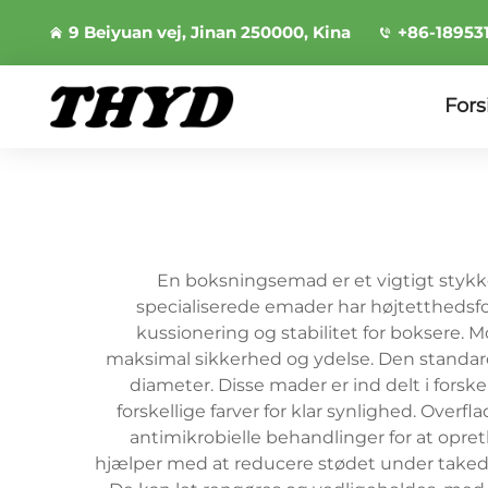
9 Beiyuan vej, Jinan 250000, Kina
+86-18953
Fors
En boksningsemad er et vigtigt stykke
specialiserede emader har højtetthedsfo
kussionering og stabilitet for boksere
maksimal sikkerhed og ydelse. Den standard
diameter. Disse mader er ind delt i fo
forskellige farver for klar synlighed. Over
antimikrobielle behandlinger for at op
hjælper med at reducere stødet under takedow