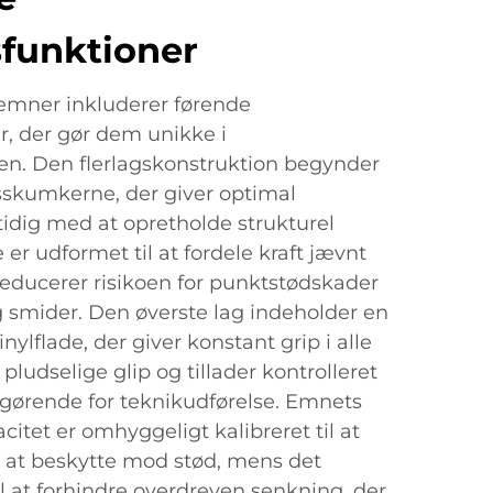
funktioner
mner inkluderer førende
r, der gør dem unikke i
ien. Den flerlagskonstruktion begynder
skumkerne, der giver optimal
idig med at opretholde strukturel
e er udformet til at fordele kraft jævnt
 reducerer risikoen for punktstødskader
smider. Den øverste lag indeholder en
inylflade, der giver konstant grip i alle
 pludselige glip og tillader kontrolleret
fgørende for teknikudførelse. Emnets
itet er omhyggeligt kalibreret til at
r at beskytte mod stød, mens det
til at forhindre overdreven senkning, der