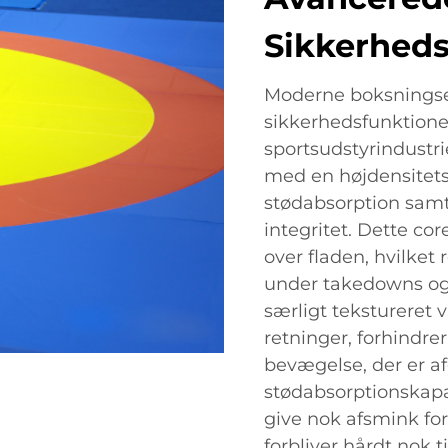
Sikkerheds
Moderne boksningse
sikkerhedsfunktione
sportsudstyrindustr
med en højdensitets
stødabsorption samt
integritet. Dette cor
over fladen, hvilket
under takedowns og 
særligt tekstureret v
retninger, forhindrer
bevægelse, der er a
stødabsorptionskapac
give nok afsmink fo
forbliver hårdt nok 