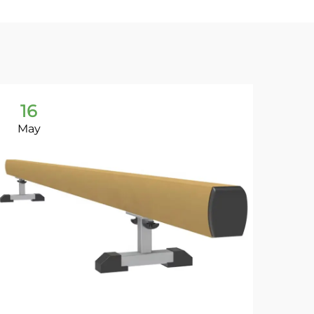
16
1
May
Ma