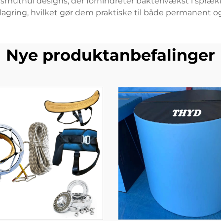
 smuthul designs, der forhindreter bakterivækst i spr
ring, hvilket gør dem praktiske til både permanent og mid
Nye produktanbefalinger