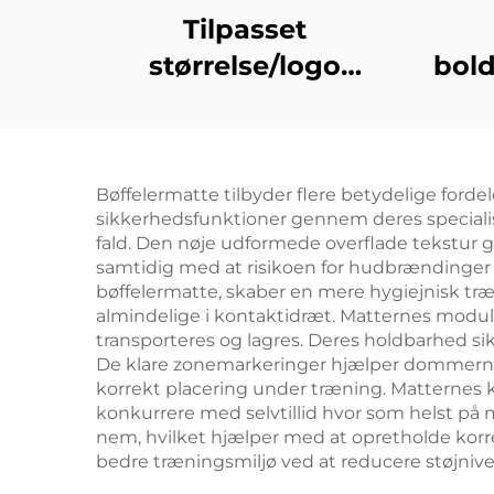
Tilpasset
størrelse/logo
bold
Gymnastik Aerobics
l
Træningsøvelser
bælt
Tumble Spring Gulv
曲 bæ
Bøffelermatte tilbyder flere betydelige ford
tram
sikkerhedsfunktioner gennem deres specialis
ela
fald. Den nøje udformede overflade tekstur gi
samtidig med at risikoen for hudbrændinger 
bøffelermatte, skaber en mere hygiejnisk træ
almindelige i kontaktidræt. Matternes modulær
transporteres og lagres. Deres holdbarhed sik
De klare zonemarkeringer hjælper dommerne 
korrekt placering under træning. Matternes ko
konkurrere med selvtillid hvor som helst 
nem, hvilket hjælper med at opretholde korr
bedre træningsmiljø ved at reducere støjniv