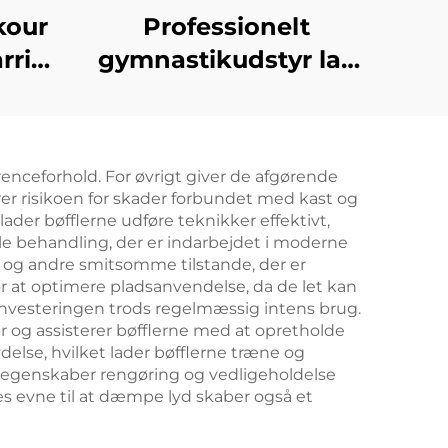
kour
Professionelt
rrior
gymnastikudstyr lav
inder
balancebånd
Sport
ing
enceforhold. For øvrigt giver de afgørende
r risikoen for skader forbundet med kast og
ader bøfflerne udføre teknikker effektivt,
le behandling, der er indarbejdet i moderne
r og andre smitsomme tilstande, der er
or at optimere pladsanvendelse, da de let kan
r investeringen trods regelmæssig intens brug.
og assisterer bøfflerne med at opretholde
delse, hvilket lader bøfflerne træne og
segenskaber rengøring og vedligeholdelse
s evne til at dæmpe lyd skaber også et