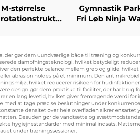
M-størrelse
Gymnastik Par
rotationstruktur
Fri Løb Ninja Wa
ægginger med
Matte Foam Cyl
stil gymnastik扭
Matte til Børns 
lt til tumbling,
& Underholdn
ele, der gør dem uundværlige både til træning og konkurr
poline, dykning,
erede dampfningsteknologi, hvilket betydeligt reducere
strud, akrobatik
ver den perfekte balance mellem greb og glide, hvilket l
eller abrasion holdes på et minimum. Den antimikrobiel
ningsmiljø, hvilket reducerer risikoen for hudinfektione
e design gør dem praktiske til faciliter, der har brug f
rer en lang levetid, hvilket giver fremragende værdi fo
med at tage præcise beslutninger under konkurrencer 
nstante densitet over hele overfladen sikrer ensartet y
på matten. Desuden gør de vandtætte og svættmodstand
ekte hygiejnestandarder med minimal indsats. Matterne
eauet under træningssessioner.