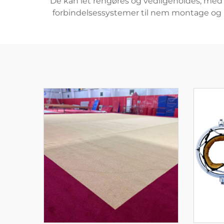
De kan let rengøres og vedligeholdes, med
forbindelsessystemer til nem montage og lag