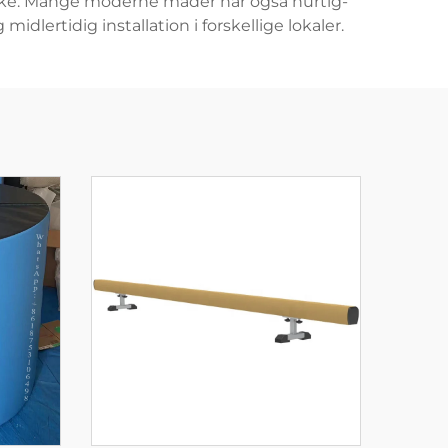
ække. Mange moderne mader har også hurtig-
lertidig installation i forskellige lokaler.