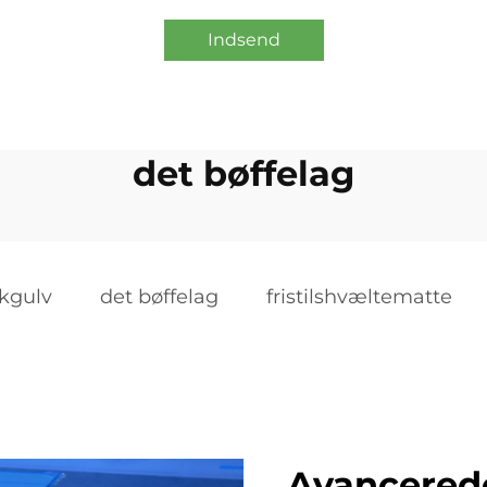
Indsend
det bøffelag
kgulv
det bøffelag
fristilshvæltematte
Avancered