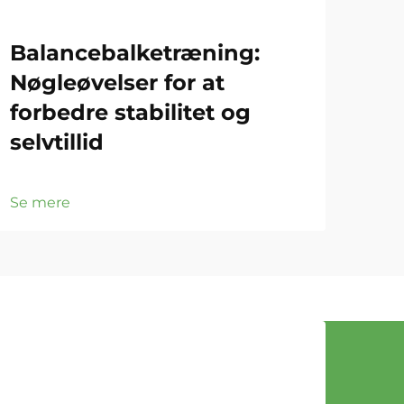
Balancebalketræning:
Fri
Nøgleøvelser for at
om
forbedre stabilitet og
tr
selvtillid
gy
Se mere
Se 