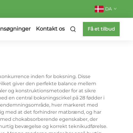
DA
nsøgninger
Kontakt os
Få et tilbud
 konkurrence inden for boksning. Disse
vilket giver den perfekte balance mellem
er og konstruktionsmetoder for at sikre
d en central boksningscirkel på 28 fødder i
g udendemningsområde, hver markeret med
tidig med at det forhindrer matbrænd, og har
et med chokabsorberende egenskaber, der
 hurtig bevægelse og korrekt teknikudførelse.